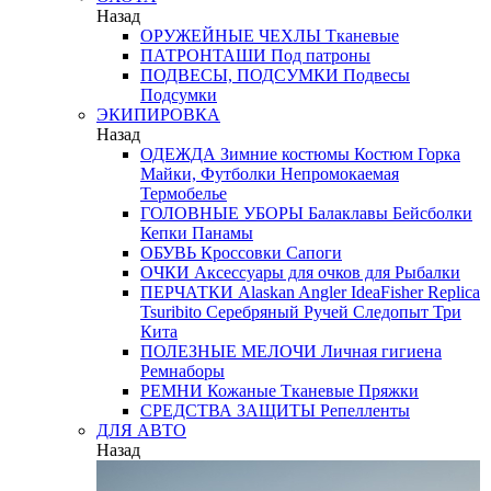
Назад
ОРУЖЕЙНЫЕ ЧЕХЛЫ
Тканевые
ПАТРОНТАШИ
Под патроны
ПОДВЕСЫ, ПОДСУМКИ
Подвесы
Подсумки
ЭКИПИРОВКА
Назад
ОДЕЖДА
Зимние костюмы
Костюм Горка
Майки, Футболки
Непромокаемая
Термобелье
ГОЛОВНЫЕ УБОРЫ
Балаклавы
Бейсболки
Кепки
Панамы
ОБУВЬ
Кроссовки
Сапоги
ОЧКИ
Аксессуары для очков
для Рыбалки
ПЕРЧАТКИ
Alaskan
Angler
IdeaFisher
Replica
Tsuribito
Серебряный Ручей
Следопыт
Три
Кита
ПОЛЕЗНЫЕ МЕЛОЧИ
Личная гигиена
Ремнаборы
РЕМНИ
Кожаные
Тканевые
Пряжки
СРЕДСТВА ЗАЩИТЫ
Репелленты
ДЛЯ АВТО
Назад