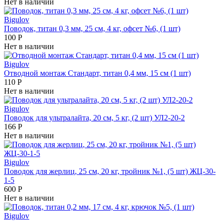
Нет в наличии
Bigulov
Поводок, титан 0,3 мм, 25 см, 4 кг, офсет №6, (1 шт)
100
Р
Нет в наличии
Bigulov
Отводной монтаж Стандарт, титан 0,4 мм, 15 см (1 шт)
110
Р
Нет в наличии
Bigulov
Поводок для ультралайта, 20 см, 5 кг, (2 шт) УЛ2-20-2
166
Р
Нет в наличии
Bigulov
Поводок для жерлиц, 25 см, 20 кг, тройник №1, (5 шт) ЖЦ-30-
1-5
600
Р
Нет в наличии
Bigulov