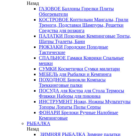
Назад
ГАЗОВОЕ
Баллоны
Горелки
Плиты
Обогреватели
КОСТРОВОЕ
Коптильни
Мангалы, Грили
Треноги, Подставки
Шампуры, Решетки
Средства для розжига
ПАЛАТКИ
Походные
Кемпинговые
Тенты,
Шатры
Туалеты, Бани
РЮКЗАКИ
Городские
Походные
Тактические
СПАЛЬНОЕ
Гамаки
Коврики
Спальные
мешки
СУМКИ
Косметички
Сумки милитари
МЕБЕЛЬ
для Рыбалки и Кемпинга
ПОХОДНОЕ
Бинокли
Компасы
Треккинговые палки
ПОСУДА
для Костра
для Стола
Термосы
Фляжки
Наборы для пикника
ИНСТРУМЕНТ
Ножи, Ножны
Мультитулы
Топоры
Лопаты
Пилы
Серпы
ФОНАРИ
Брелоки
Ручные
Налобные
Кемпинговые
РЫБАЛКА
Назад
ЗИМНЯЯ РЫБАЛКА
Зимние палатки