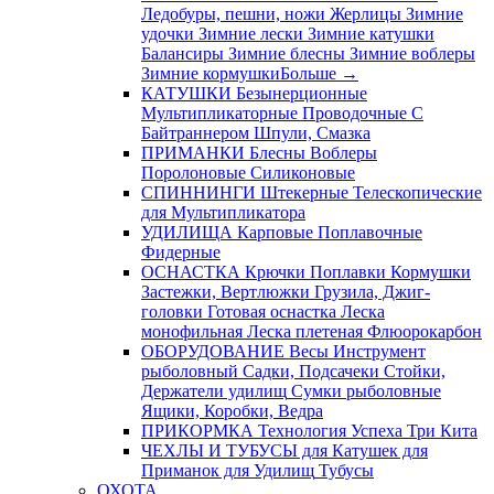
Ледобуры, пешни, ножи
Жерлицы
Зимние
удочки
Зимние лески
Зимние катушки
Балансиры
Зимние блесны
Зимние воблеры
Зимние кормушки
Больше
→
КАТУШКИ
Безынерционные
Мультипликаторные
Проводочные
С
Байтраннером
Шпули, Смазка
ПРИМАНКИ
Блесны
Воблеры
Поролоновые
Силиконовые
СПИННИНГИ
Штекерные
Телескопические
для Мультипликатора
УДИЛИЩА
Карповые
Поплавочные
Фидерные
ОСНАСТКА
Крючки
Поплавки
Кормушки
Застежки, Вертлюжки
Грузила, Джиг-
головки
Готовая оснастка
Леска
монофильная
Леска плетеная
Флюорокарбон
ОБОРУДОВАНИЕ
Весы
Инструмент
рыболовный
Садки, Подсачеки
Стойки,
Держатели удилищ
Сумки рыболовные
Ящики, Коробки, Ведра
ПРИКОРМКА
Технология Успеха
Три Кита
ЧЕХЛЫ И ТУБУСЫ
для Катушек
для
Приманок
для Удилищ
Тубусы
ОХОТА