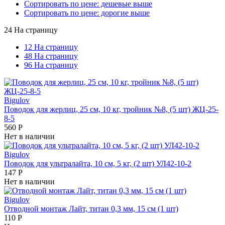
Сортировать по цене: дешевые выше
Сортировать по цене: дорогие выше
24 На страницу
12 На страницу
48 На страницу
96 На страницу
Bigulov
Поводок для жерлиц, 25 см, 10 кг, тройник №8, (5 шт) ЖЦ-25-
8-5
560
Р
Нет в наличии
Bigulov
Поводок для ультралайта, 10 см, 5 кг, (2 шт) УЛ42-10-2
147
Р
Нет в наличии
Bigulov
Отводной монтаж Лайт, титан 0,3 мм, 15 см (1 шт)
110
Р