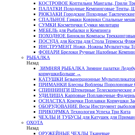
КОСТРОВОЕ
Коптильни
Мангалы, Грили
Тре
ПАЛАТКИ
Походные
Кемпинговые
Тенты, 
РЮКЗАКИ
Городские
Походные
Тактические
СПАЛЬНОЕ
Гамаки
Коврики
Спальные меш
СУМКИ
Косметички
Сумки милитари
МЕБЕЛЬ
для Рыбалки и Кемпинга
ПОХОДНОЕ
Бинокли
Компасы
Треккинговые
ПОСУДА
для Костра
для Стола
Термосы
Фля
ИНСТРУМЕНТ
Ножи, Ножны
Мультитулы
Т
ФОНАРИ
Брелоки
Ручные
Налобные
Кемпин
РЫБАЛКА
Назад
ЗИМНЯЯ РЫБАЛКА
Зимние палатки
Ледобу
кормушки
Больше
→
КАТУШКИ
Безынерционные
Мультипликато
ПРИМАНКИ
Блесны
Воблеры
Поролоновые
СПИННИНГИ
Штекерные
Телескопические
д
УДИЛИЩА
Карповые
Поплавочные
Фидерн
ОСНАСТКА
Крючки
Поплавки
Кормушки
За
ОБОРУДОВАНИЕ
Весы
Инструмент рыболо
ПРИКОРМКА
Технология Успеха
Три Кита
ЧЕХЛЫ И ТУБУСЫ
для Катушек
для Приман
ОХОТА
Назад
ОРУЖЕЙНЫЕ ЧЕХЛЫ
Тканевые