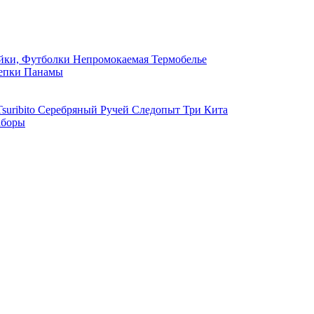
ки, Футболки
Непромокаемая
Термобелье
епки
Панамы
suribito
Серебряный Ручей
Следопыт
Три Кита
боры