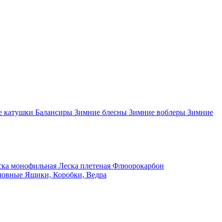
 катушки
Балансиры
Зимние блесны
Зимние воблеры
Зимние
ка монофильная
Леска плетеная
Флюорокарбон
ловные
Ящики, Коробки, Ведра