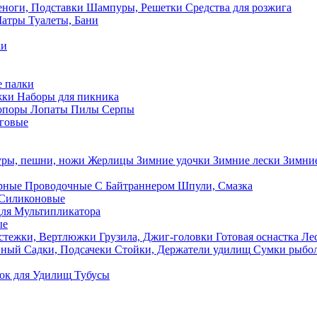
ноги, Подставки
Шампуры, Решетки
Средства для розжига
Шатры
Туалеты, Бани
ки
 палки
жки
Наборы для пикника
опоры
Лопаты
Пилы
Серпы
говые
ры, пешни, ножи
Жерлицы
Зимние удочки
Зимние лески
Зимние
рные
Проводочные
С Байтраннером
Шпули, Смазка
Силиконовые
ля Мультипликатора
ые
стежки, Вертлюжки
Грузила, Джиг-головки
Готовая оснастка
Лес
вный
Садки, Подсачеки
Стойки, Держатели удилищ
Сумки рыбо
ок
для Удилищ
Тубусы