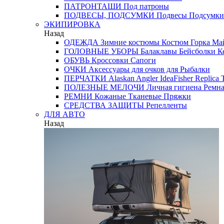
ПАТРОНТАШИ
Под патроны
ПОДВЕСЫ, ПОДСУМКИ
Подвесы
Подсумки
ЭКИПИРОВКА
Назад
ОДЕЖДА
Зимние костюмы
Костюм Горка
Май
ГОЛОВНЫЕ УБОРЫ
Балаклавы
Бейсболки
К
ОБУВЬ
Кроссовки
Сапоги
ОЧКИ
Аксессуары для очков
для Рыбалки
ПЕРЧАТКИ
Alaskan
Angler
IdeaFisher
Replica
T
ПОЛЕЗНЫЕ МЕЛОЧИ
Личная гигиена
Ремна
РЕМНИ
Кожаные
Тканевые
Пряжки
СРЕДСТВА ЗАЩИТЫ
Репелленты
ДЛЯ АВТО
Назад