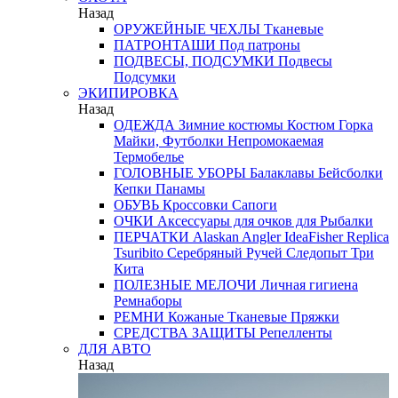
Назад
ОРУЖЕЙНЫЕ ЧЕХЛЫ
Тканевые
ПАТРОНТАШИ
Под патроны
ПОДВЕСЫ, ПОДСУМКИ
Подвесы
Подсумки
ЭКИПИРОВКА
Назад
ОДЕЖДА
Зимние костюмы
Костюм Горка
Майки, Футболки
Непромокаемая
Термобелье
ГОЛОВНЫЕ УБОРЫ
Балаклавы
Бейсболки
Кепки
Панамы
ОБУВЬ
Кроссовки
Сапоги
ОЧКИ
Аксессуары для очков
для Рыбалки
ПЕРЧАТКИ
Alaskan
Angler
IdeaFisher
Replica
Tsuribito
Серебряный Ручей
Следопыт
Три
Кита
ПОЛЕЗНЫЕ МЕЛОЧИ
Личная гигиена
Ремнаборы
РЕМНИ
Кожаные
Тканевые
Пряжки
СРЕДСТВА ЗАЩИТЫ
Репелленты
ДЛЯ АВТО
Назад