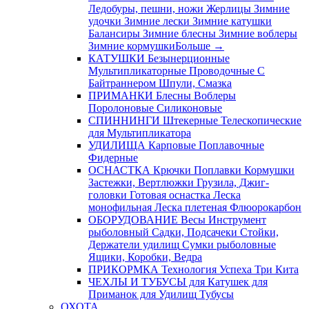
Ледобуры, пешни, ножи
Жерлицы
Зимние
удочки
Зимние лески
Зимние катушки
Балансиры
Зимние блесны
Зимние воблеры
Зимние кормушки
Больше
→
КАТУШКИ
Безынерционные
Мультипликаторные
Проводочные
С
Байтраннером
Шпули, Смазка
ПРИМАНКИ
Блесны
Воблеры
Поролоновые
Силиконовые
СПИННИНГИ
Штекерные
Телескопические
для Мультипликатора
УДИЛИЩА
Карповые
Поплавочные
Фидерные
ОСНАСТКА
Крючки
Поплавки
Кормушки
Застежки, Вертлюжки
Грузила, Джиг-
головки
Готовая оснастка
Леска
монофильная
Леска плетеная
Флюорокарбон
ОБОРУДОВАНИЕ
Весы
Инструмент
рыболовный
Садки, Подсачеки
Стойки,
Держатели удилищ
Сумки рыболовные
Ящики, Коробки, Ведра
ПРИКОРМКА
Технология Успеха
Три Кита
ЧЕХЛЫ И ТУБУСЫ
для Катушек
для
Приманок
для Удилищ
Тубусы
ОХОТА