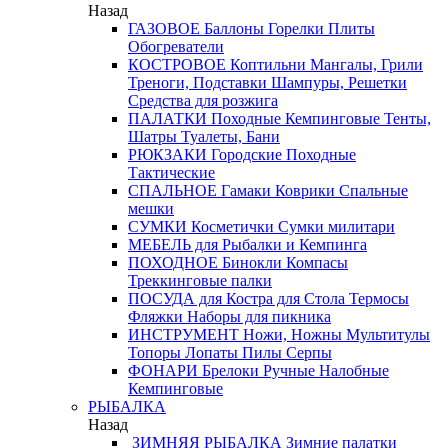
Назад
ГАЗОВОЕ
Баллоны
Горелки
Плиты
Обогреватели
КОСТРОВОЕ
Коптильни
Мангалы, Грили
Треноги, Подставки
Шампуры, Решетки
Средства для розжига
ПАЛАТКИ
Походные
Кемпинговые
Тенты,
Шатры
Туалеты, Бани
РЮКЗАКИ
Городские
Походные
Тактические
СПАЛЬНОЕ
Гамаки
Коврики
Спальные
мешки
СУМКИ
Косметички
Сумки милитари
МЕБЕЛЬ
для Рыбалки и Кемпинга
ПОХОДНОЕ
Бинокли
Компасы
Треккинговые палки
ПОСУДА
для Костра
для Стола
Термосы
Фляжки
Наборы для пикника
ИНСТРУМЕНТ
Ножи, Ножны
Мультитулы
Топоры
Лопаты
Пилы
Серпы
ФОНАРИ
Брелоки
Ручные
Налобные
Кемпинговые
РЫБАЛКА
Назад
ЗИМНЯЯ РЫБАЛКА
Зимние палатки