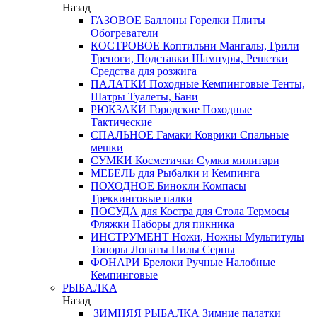
Назад
ГАЗОВОЕ
Баллоны
Горелки
Плиты
Обогреватели
КОСТРОВОЕ
Коптильни
Мангалы, Грили
Треноги, Подставки
Шампуры, Решетки
Средства для розжига
ПАЛАТКИ
Походные
Кемпинговые
Тенты,
Шатры
Туалеты, Бани
РЮКЗАКИ
Городские
Походные
Тактические
СПАЛЬНОЕ
Гамаки
Коврики
Спальные
мешки
СУМКИ
Косметички
Сумки милитари
МЕБЕЛЬ
для Рыбалки и Кемпинга
ПОХОДНОЕ
Бинокли
Компасы
Треккинговые палки
ПОСУДА
для Костра
для Стола
Термосы
Фляжки
Наборы для пикника
ИНСТРУМЕНТ
Ножи, Ножны
Мультитулы
Топоры
Лопаты
Пилы
Серпы
ФОНАРИ
Брелоки
Ручные
Налобные
Кемпинговые
РЫБАЛКА
Назад
ЗИМНЯЯ РЫБАЛКА
Зимние палатки