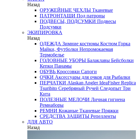
Назад
ОРУЖЕЙНЫЕ ЧЕХЛЫ
Тканевые
ПАТРОНТАШИ
Под патроны
ПОДВЕСЫ, ПОДСУМКИ
Подвесы
Подсумки
ЭКИПИРОВКА
Назад
ОДЕЖДА
Зимние костюмы
Костюм Горка
Майки, Футболки
Непромокаемая
Термобелье
ГОЛОВНЫЕ УБОРЫ
Балаклавы
Бейсболки
Кепки
Панамы
ОБУВЬ
Кроссовки
Сапоги
ОЧКИ
Аксессуары для очков
для Рыбалки
ПЕРЧАТКИ
Alaskan
Angler
IdeaFisher
Replica
Tsuribito
Серебряный Ручей
Следопыт
Три
Кита
ПОЛЕЗНЫЕ МЕЛОЧИ
Личная гигиена
Ремнаборы
РЕМНИ
Кожаные
Тканевые
Пряжки
СРЕДСТВА ЗАЩИТЫ
Репелленты
ДЛЯ АВТО
Назад