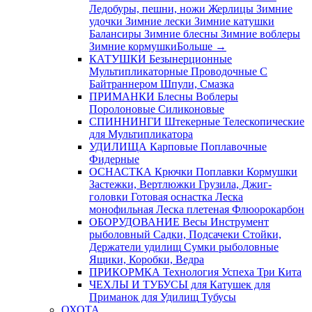
Ледобуры, пешни, ножи
Жерлицы
Зимние
удочки
Зимние лески
Зимние катушки
Балансиры
Зимние блесны
Зимние воблеры
Зимние кормушки
Больше
→
КАТУШКИ
Безынерционные
Мультипликаторные
Проводочные
С
Байтраннером
Шпули, Смазка
ПРИМАНКИ
Блесны
Воблеры
Поролоновые
Силиконовые
СПИННИНГИ
Штекерные
Телескопические
для Мультипликатора
УДИЛИЩА
Карповые
Поплавочные
Фидерные
ОСНАСТКА
Крючки
Поплавки
Кормушки
Застежки, Вертлюжки
Грузила, Джиг-
головки
Готовая оснастка
Леска
монофильная
Леска плетеная
Флюорокарбон
ОБОРУДОВАНИЕ
Весы
Инструмент
рыболовный
Садки, Подсачеки
Стойки,
Держатели удилищ
Сумки рыболовные
Ящики, Коробки, Ведра
ПРИКОРМКА
Технология Успеха
Три Кита
ЧЕХЛЫ И ТУБУСЫ
для Катушек
для
Приманок
для Удилищ
Тубусы
ОХОТА