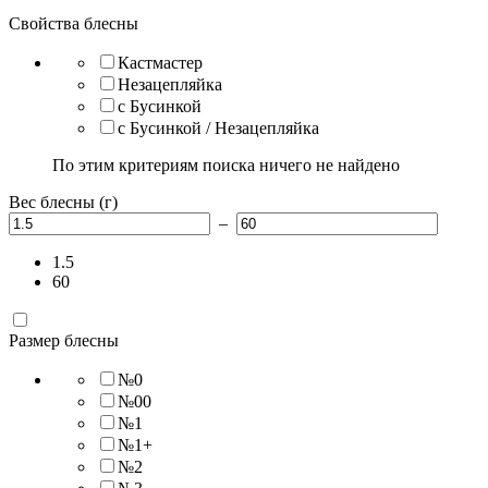
Свойства блесны
Кастмастер
Незацепляйка
с Бусинкой
с Бусинкой / Незацепляйка
По этим критериям поиска ничего не найдено
Вес блесны (г)
–
1.5
60
Размер блесны
№0
№00
№1
№1+
№2