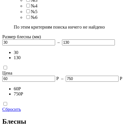
№3
№4
№5
№6
По этим критериям поиска ничего не найдено
Размер блесны (мм)
–
30
130
Цена
Р
–
Р
60
Р
750
Р
Сбросить
Блесны