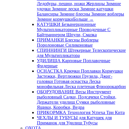
Ледобуры, пешни, ножи
Жерлицы
Зимние
удочки
Зимние лески
Зимние катушки
Балансиры
Зимние блесны
Зимние воблеры
Зимние кормушки
Больше
→
КАТУШКИ
Безынерционные
Мультипликаторные
Проводочные
С
Байтраннером
Шпули, Смазка
ПРИМАНКИ
Блесны
Воблеры
Поролоновые
Силиконовые
СПИННИНГИ
Штекерные
Телескопические
для Мультипликатора
УДИЛИЩА
Карповые
Поплавочные
Фидерные
ОСНАСТКА
Крючки
Поплавки
Кормушки
Застежки, Вертлюжки
Грузила, Джиг-
головки
Готовая оснастка
Леска
монофильная
Леска плетеная
Флюорокарбон
ОБОРУДОВАНИЕ
Весы
Инструмент
рыболовный
Садки, Подсачеки
Стойки,
Держатели удилищ
Сумки рыболовные
Ящики, Коробки, Ведра
ПРИКОРМКА
Технология Успеха
Три Кита
ЧЕХЛЫ И ТУБУСЫ
для Катушек
для
Приманок
для Удилищ
Тубусы
ОХОТА