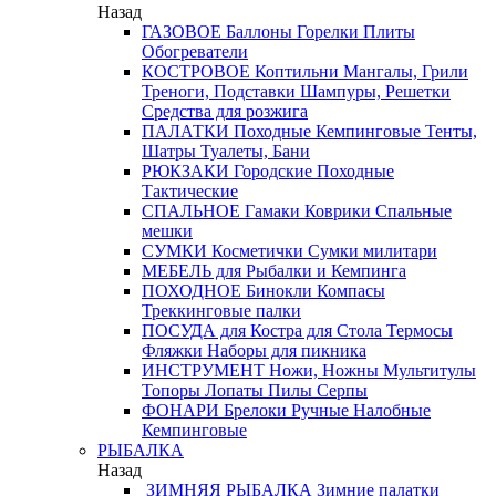
Назад
ГАЗОВОЕ
Баллоны
Горелки
Плиты
Обогреватели
КОСТРОВОЕ
Коптильни
Мангалы, Грили
Треноги, Подставки
Шампуры, Решетки
Средства для розжига
ПАЛАТКИ
Походные
Кемпинговые
Тенты,
Шатры
Туалеты, Бани
РЮКЗАКИ
Городские
Походные
Тактические
СПАЛЬНОЕ
Гамаки
Коврики
Спальные
мешки
СУМКИ
Косметички
Сумки милитари
МЕБЕЛЬ
для Рыбалки и Кемпинга
ПОХОДНОЕ
Бинокли
Компасы
Треккинговые палки
ПОСУДА
для Костра
для Стола
Термосы
Фляжки
Наборы для пикника
ИНСТРУМЕНТ
Ножи, Ножны
Мультитулы
Топоры
Лопаты
Пилы
Серпы
ФОНАРИ
Брелоки
Ручные
Налобные
Кемпинговые
РЫБАЛКА
Назад
ЗИМНЯЯ РЫБАЛКА
Зимние палатки