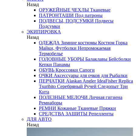
Назад
ОРУЖЕЙНЫЕ ЧЕХЛЫ
Тканевые
ПАТРОНТАШИ
Под патроны
ПОДВЕСЫ, ПОДСУМКИ
Подвесы
Подсумки
ЭКИПИРОВКА
Назад
ОДЕЖДА
Зимние костюмы
Костюм Горка
Майки, Футболки
Непромокаемая
Термобелье
ГОЛОВНЫЕ УБОРЫ
Балаклавы
Бейсболки
Кепки
Панамы
ОБУВЬ
Кроссовки
Сапоги
ОЧКИ
Аксессуары для очков
для Рыбалки
ПЕРЧАТКИ
Alaskan
Angler
IdeaFisher
Replica
Tsuribito
Серебряный Ручей
Следопыт
Три
Кита
ПОЛЕЗНЫЕ МЕЛОЧИ
Личная гигиена
Ремнаборы
РЕМНИ
Кожаные
Тканевые
Пряжки
СРЕДСТВА ЗАЩИТЫ
Репелленты
ДЛЯ АВТО
Назад