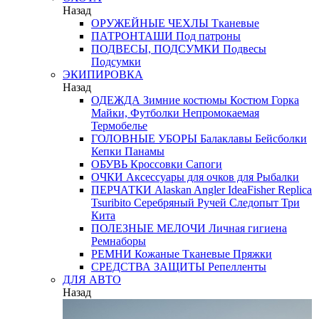
Назад
ОРУЖЕЙНЫЕ ЧЕХЛЫ
Тканевые
ПАТРОНТАШИ
Под патроны
ПОДВЕСЫ, ПОДСУМКИ
Подвесы
Подсумки
ЭКИПИРОВКА
Назад
ОДЕЖДА
Зимние костюмы
Костюм Горка
Майки, Футболки
Непромокаемая
Термобелье
ГОЛОВНЫЕ УБОРЫ
Балаклавы
Бейсболки
Кепки
Панамы
ОБУВЬ
Кроссовки
Сапоги
ОЧКИ
Аксессуары для очков
для Рыбалки
ПЕРЧАТКИ
Alaskan
Angler
IdeaFisher
Replica
Tsuribito
Серебряный Ручей
Следопыт
Три
Кита
ПОЛЕЗНЫЕ МЕЛОЧИ
Личная гигиена
Ремнаборы
РЕМНИ
Кожаные
Тканевые
Пряжки
СРЕДСТВА ЗАЩИТЫ
Репелленты
ДЛЯ АВТО
Назад