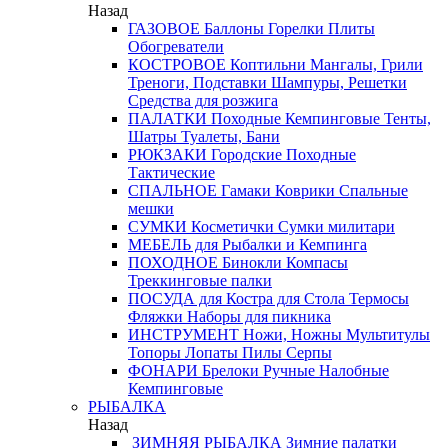
Назад
ГАЗОВОЕ
Баллоны
Горелки
Плиты
Обогреватели
КОСТРОВОЕ
Коптильни
Мангалы, Грили
Треноги, Подставки
Шампуры, Решетки
Средства для розжига
ПАЛАТКИ
Походные
Кемпинговые
Тенты,
Шатры
Туалеты, Бани
РЮКЗАКИ
Городские
Походные
Тактические
СПАЛЬНОЕ
Гамаки
Коврики
Спальные
мешки
СУМКИ
Косметички
Сумки милитари
МЕБЕЛЬ
для Рыбалки и Кемпинга
ПОХОДНОЕ
Бинокли
Компасы
Треккинговые палки
ПОСУДА
для Костра
для Стола
Термосы
Фляжки
Наборы для пикника
ИНСТРУМЕНТ
Ножи, Ножны
Мультитулы
Топоры
Лопаты
Пилы
Серпы
ФОНАРИ
Брелоки
Ручные
Налобные
Кемпинговые
РЫБАЛКА
Назад
ЗИМНЯЯ РЫБАЛКА
Зимние палатки