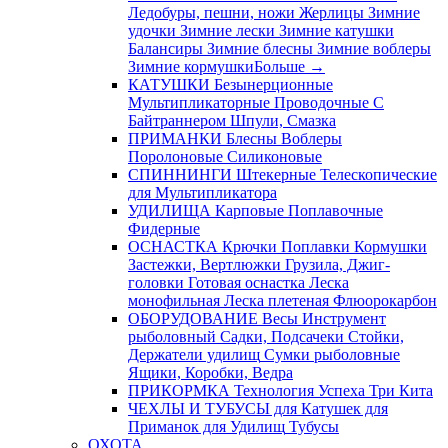
Ледобуры, пешни, ножи
Жерлицы
Зимние
удочки
Зимние лески
Зимние катушки
Балансиры
Зимние блесны
Зимние воблеры
Зимние кормушки
Больше
→
КАТУШКИ
Безынерционные
Мультипликаторные
Проводочные
С
Байтраннером
Шпули, Смазка
ПРИМАНКИ
Блесны
Воблеры
Поролоновые
Силиконовые
СПИННИНГИ
Штекерные
Телескопические
для Мультипликатора
УДИЛИЩА
Карповые
Поплавочные
Фидерные
ОСНАСТКА
Крючки
Поплавки
Кормушки
Застежки, Вертлюжки
Грузила, Джиг-
головки
Готовая оснастка
Леска
монофильная
Леска плетеная
Флюорокарбон
ОБОРУДОВАНИЕ
Весы
Инструмент
рыболовный
Садки, Подсачеки
Стойки,
Держатели удилищ
Сумки рыболовные
Ящики, Коробки, Ведра
ПРИКОРМКА
Технология Успеха
Три Кита
ЧЕХЛЫ И ТУБУСЫ
для Катушек
для
Приманок
для Удилищ
Тубусы
ОХОТА