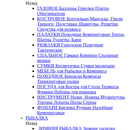
Назад
ГАЗОВОЕ
Баллоны
Горелки
Плиты
Обогреватели
КОСТРОВОЕ
Коптильни
Мангалы, Грили
Треноги, Подставки
Шампуры, Решетки
Средства для розжига
ПАЛАТКИ
Походные
Кемпинговые
Тенты,
Шатры
Туалеты, Бани
РЮКЗАКИ
Городские
Походные
Тактические
СПАЛЬНОЕ
Гамаки
Коврики
Спальные
мешки
СУМКИ
Косметички
Сумки милитари
МЕБЕЛЬ
для Рыбалки и Кемпинга
ПОХОДНОЕ
Бинокли
Компасы
Треккинговые палки
ПОСУДА
для Костра
для Стола
Термосы
Фляжки
Наборы для пикника
ИНСТРУМЕНТ
Ножи, Ножны
Мультитулы
Топоры
Лопаты
Пилы
Серпы
ФОНАРИ
Брелоки
Ручные
Налобные
Кемпинговые
РЫБАЛКА
Назад
ЗИМНЯЯ РЫБАЛКА
Зимние палатки