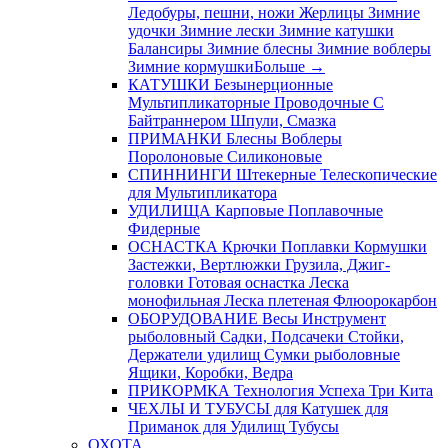
Ледобуры, пешни, ножи
Жерлицы
Зимние
удочки
Зимние лески
Зимние катушки
Балансиры
Зимние блесны
Зимние воблеры
Зимние кормушки
Больше
→
КАТУШКИ
Безынерционные
Мультипликаторные
Проводочные
С
Байтраннером
Шпули, Смазка
ПРИМАНКИ
Блесны
Воблеры
Поролоновые
Силиконовые
СПИННИНГИ
Штекерные
Телескопические
для Мультипликатора
УДИЛИЩА
Карповые
Поплавочные
Фидерные
ОСНАСТКА
Крючки
Поплавки
Кормушки
Застежки, Вертлюжки
Грузила, Джиг-
головки
Готовая оснастка
Леска
монофильная
Леска плетеная
Флюорокарбон
ОБОРУДОВАНИЕ
Весы
Инструмент
рыболовный
Садки, Подсачеки
Стойки,
Держатели удилищ
Сумки рыболовные
Ящики, Коробки, Ведра
ПРИКОРМКА
Технология Успеха
Три Кита
ЧЕХЛЫ И ТУБУСЫ
для Катушек
для
Приманок
для Удилищ
Тубусы
ОХОТА