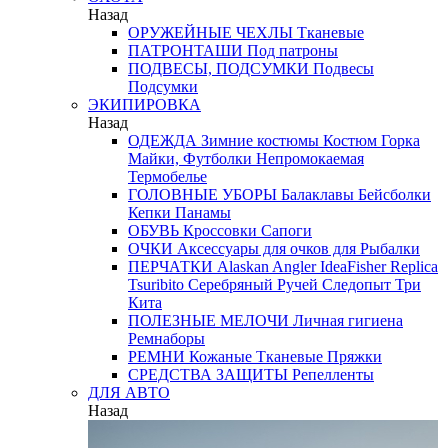
Назад
ОРУЖЕЙНЫЕ ЧЕХЛЫ
Тканевые
ПАТРОНТАШИ
Под патроны
ПОДВЕСЫ, ПОДСУМКИ
Подвесы
Подсумки
ЭКИПИРОВКА
Назад
ОДЕЖДА
Зимние костюмы
Костюм Горка
Майки, Футболки
Непромокаемая
Термобелье
ГОЛОВНЫЕ УБОРЫ
Балаклавы
Бейсболки
Кепки
Панамы
ОБУВЬ
Кроссовки
Сапоги
ОЧКИ
Аксессуары для очков
для Рыбалки
ПЕРЧАТКИ
Alaskan
Angler
IdeaFisher
Replica
Tsuribito
Серебряный Ручей
Следопыт
Три
Кита
ПОЛЕЗНЫЕ МЕЛОЧИ
Личная гигиена
Ремнаборы
РЕМНИ
Кожаные
Тканевые
Пряжки
СРЕДСТВА ЗАЩИТЫ
Репелленты
ДЛЯ АВТО
Назад