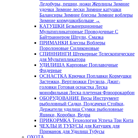
Ледобуры, пешни, ножи
Жерлицы
Зимние
удочки
Зимние лески
Зимние катушки
Балансиры
Зимние блесны
Зимние воблеры
Зимние кормушки
Больше
→
КАТУШКИ
Безынерционные
Мультипликаторные
Проводочные
С
Байтраннером
Шпули, Смазка
ПРИМАНКИ
Блесны
Воблеры
Поролоновые
Силиконовые
СПИННИНГИ
Штекерные
Телескопические
для Мультипликатора
УДИЛИЩА
Карповые
Поплавочные
Фидерные
ОСНАСТКА
Крючки
Поплавки
Кормушки
Застежки, Вертлюжки
Грузила, Джиг-
головки
Готовая оснастка
Леска
монофильная
Леска плетеная
Флюорокарбон
ОБОРУДОВАНИЕ
Весы
Инструмент
рыболовный
Садки, Подсачеки
Стойки,
Держатели удилищ
Сумки рыболовные
Ящики, Коробки, Ведра
ПРИКОРМКА
Технология Успеха
Три Кита
ЧЕХЛЫ И ТУБУСЫ
для Катушек
для
Приманок
для Удилищ
Тубусы
ОХОТА