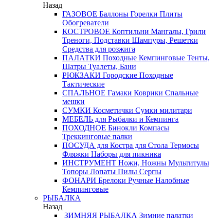
Назад
ГАЗОВОЕ
Баллоны
Горелки
Плиты
Обогреватели
КОСТРОВОЕ
Коптильни
Мангалы, Грили
Треноги, Подставки
Шампуры, Решетки
Средства для розжига
ПАЛАТКИ
Походные
Кемпинговые
Тенты,
Шатры
Туалеты, Бани
РЮКЗАКИ
Городские
Походные
Тактические
СПАЛЬНОЕ
Гамаки
Коврики
Спальные
мешки
СУМКИ
Косметички
Сумки милитари
МЕБЕЛЬ
для Рыбалки и Кемпинга
ПОХОДНОЕ
Бинокли
Компасы
Треккинговые палки
ПОСУДА
для Костра
для Стола
Термосы
Фляжки
Наборы для пикника
ИНСТРУМЕНТ
Ножи, Ножны
Мультитулы
Топоры
Лопаты
Пилы
Серпы
ФОНАРИ
Брелоки
Ручные
Налобные
Кемпинговые
РЫБАЛКА
Назад
ЗИМНЯЯ РЫБАЛКА
Зимние палатки