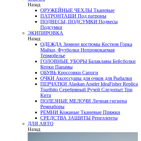
Назад
ОРУЖЕЙНЫЕ ЧЕХЛЫ
Тканевые
ПАТРОНТАШИ
Под патроны
ПОДВЕСЫ, ПОДСУМКИ
Подвесы
Подсумки
ЭКИПИРОВКА
Назад
ОДЕЖДА
Зимние костюмы
Костюм Горка
Майки, Футболки
Непромокаемая
Термобелье
ГОЛОВНЫЕ УБОРЫ
Балаклавы
Бейсболки
Кепки
Панамы
ОБУВЬ
Кроссовки
Сапоги
ОЧКИ
Аксессуары для очков
для Рыбалки
ПЕРЧАТКИ
Alaskan
Angler
IdeaFisher
Replica
Tsuribito
Серебряный Ручей
Следопыт
Три
Кита
ПОЛЕЗНЫЕ МЕЛОЧИ
Личная гигиена
Ремнаборы
РЕМНИ
Кожаные
Тканевые
Пряжки
СРЕДСТВА ЗАЩИТЫ
Репелленты
ДЛЯ АВТО
Назад