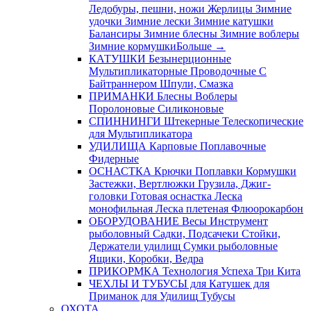
Ледобуры, пешни, ножи
Жерлицы
Зимние
удочки
Зимние лески
Зимние катушки
Балансиры
Зимние блесны
Зимние воблеры
Зимние кормушки
Больше
→
КАТУШКИ
Безынерционные
Мультипликаторные
Проводочные
С
Байтраннером
Шпули, Смазка
ПРИМАНКИ
Блесны
Воблеры
Поролоновые
Силиконовые
СПИННИНГИ
Штекерные
Телескопические
для Мультипликатора
УДИЛИЩА
Карповые
Поплавочные
Фидерные
ОСНАСТКА
Крючки
Поплавки
Кормушки
Застежки, Вертлюжки
Грузила, Джиг-
головки
Готовая оснастка
Леска
монофильная
Леска плетеная
Флюорокарбон
ОБОРУДОВАНИЕ
Весы
Инструмент
рыболовный
Садки, Подсачеки
Стойки,
Держатели удилищ
Сумки рыболовные
Ящики, Коробки, Ведра
ПРИКОРМКА
Технология Успеха
Три Кита
ЧЕХЛЫ И ТУБУСЫ
для Катушек
для
Приманок
для Удилищ
Тубусы
ОХОТА