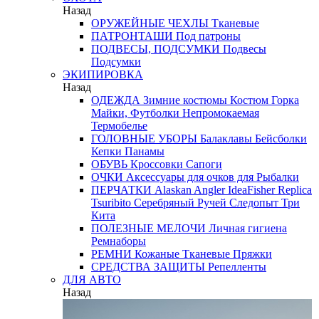
Назад
ОРУЖЕЙНЫЕ ЧЕХЛЫ
Тканевые
ПАТРОНТАШИ
Под патроны
ПОДВЕСЫ, ПОДСУМКИ
Подвесы
Подсумки
ЭКИПИРОВКА
Назад
ОДЕЖДА
Зимние костюмы
Костюм Горка
Майки, Футболки
Непромокаемая
Термобелье
ГОЛОВНЫЕ УБОРЫ
Балаклавы
Бейсболки
Кепки
Панамы
ОБУВЬ
Кроссовки
Сапоги
ОЧКИ
Аксессуары для очков
для Рыбалки
ПЕРЧАТКИ
Alaskan
Angler
IdeaFisher
Replica
Tsuribito
Серебряный Ручей
Следопыт
Три
Кита
ПОЛЕЗНЫЕ МЕЛОЧИ
Личная гигиена
Ремнаборы
РЕМНИ
Кожаные
Тканевые
Пряжки
СРЕДСТВА ЗАЩИТЫ
Репелленты
ДЛЯ АВТО
Назад