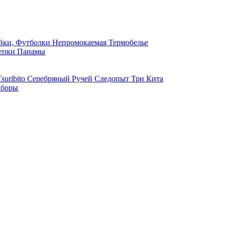
ки, Футболки
Непромокаемая
Термобелье
епки
Панамы
suribito
Серебряный Ручей
Следопыт
Три Кита
боры