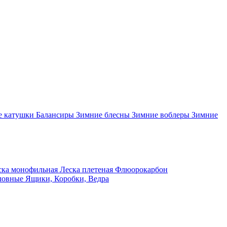
 катушки
Балансиры
Зимние блесны
Зимние воблеры
Зимние
ка монофильная
Леска плетеная
Флюорокарбон
ловные
Ящики, Коробки, Ведра