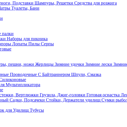
ноги, Подставки
Шампуры, Решетки
Средства для розжига
Шатры
Туалеты, Бани
ки
 палки
жки
Наборы для пикника
опоры
Лопаты
Пилы
Серпы
говые
ры, пешни, ножи
Жерлицы
Зимние удочки
Зимние лески
Зимние
рные
Проводочные
С Байтраннером
Шпули, Смазка
Силиконовые
ля Мультипликатора
ые
стежки, Вертлюжки
Грузила, Джиг-головки
Готовая оснастка
Лес
вный
Садки, Подсачеки
Стойки, Держатели удилищ
Сумки рыбо
ок
для Удилищ
Тубусы