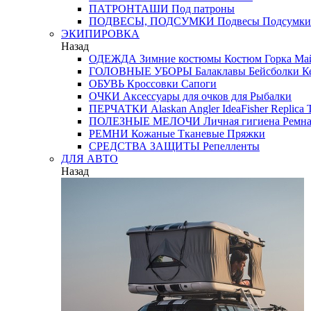
ПАТРОНТАШИ
Под патроны
ПОДВЕСЫ, ПОДСУМКИ
Подвесы
Подсумки
ЭКИПИРОВКА
Назад
ОДЕЖДА
Зимние костюмы
Костюм Горка
Май
ГОЛОВНЫЕ УБОРЫ
Балаклавы
Бейсболки
К
ОБУВЬ
Кроссовки
Сапоги
ОЧКИ
Аксессуары для очков
для Рыбалки
ПЕРЧАТКИ
Alaskan
Angler
IdeaFisher
Replica
T
ПОЛЕЗНЫЕ МЕЛОЧИ
Личная гигиена
Ремна
РЕМНИ
Кожаные
Тканевые
Пряжки
СРЕДСТВА ЗАЩИТЫ
Репелленты
ДЛЯ АВТО
Назад