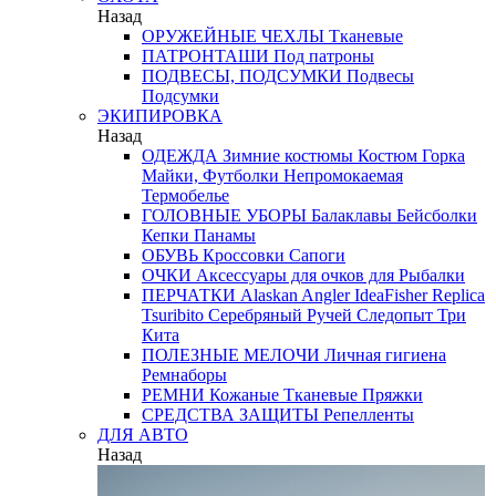
Назад
ОРУЖЕЙНЫЕ ЧЕХЛЫ
Тканевые
ПАТРОНТАШИ
Под патроны
ПОДВЕСЫ, ПОДСУМКИ
Подвесы
Подсумки
ЭКИПИРОВКА
Назад
ОДЕЖДА
Зимние костюмы
Костюм Горка
Майки, Футболки
Непромокаемая
Термобелье
ГОЛОВНЫЕ УБОРЫ
Балаклавы
Бейсболки
Кепки
Панамы
ОБУВЬ
Кроссовки
Сапоги
ОЧКИ
Аксессуары для очков
для Рыбалки
ПЕРЧАТКИ
Alaskan
Angler
IdeaFisher
Replica
Tsuribito
Серебряный Ручей
Следопыт
Три
Кита
ПОЛЕЗНЫЕ МЕЛОЧИ
Личная гигиена
Ремнаборы
РЕМНИ
Кожаные
Тканевые
Пряжки
СРЕДСТВА ЗАЩИТЫ
Репелленты
ДЛЯ АВТО
Назад