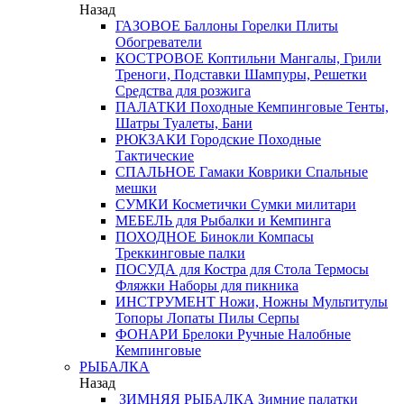
Назад
ГАЗОВОЕ
Баллоны
Горелки
Плиты
Обогреватели
КОСТРОВОЕ
Коптильни
Мангалы, Грили
Треноги, Подставки
Шампуры, Решетки
Средства для розжига
ПАЛАТКИ
Походные
Кемпинговые
Тенты,
Шатры
Туалеты, Бани
РЮКЗАКИ
Городские
Походные
Тактические
СПАЛЬНОЕ
Гамаки
Коврики
Спальные
мешки
СУМКИ
Косметички
Сумки милитари
МЕБЕЛЬ
для Рыбалки и Кемпинга
ПОХОДНОЕ
Бинокли
Компасы
Треккинговые палки
ПОСУДА
для Костра
для Стола
Термосы
Фляжки
Наборы для пикника
ИНСТРУМЕНТ
Ножи, Ножны
Мультитулы
Топоры
Лопаты
Пилы
Серпы
ФОНАРИ
Брелоки
Ручные
Налобные
Кемпинговые
РЫБАЛКА
Назад
ЗИМНЯЯ РЫБАЛКА
Зимние палатки