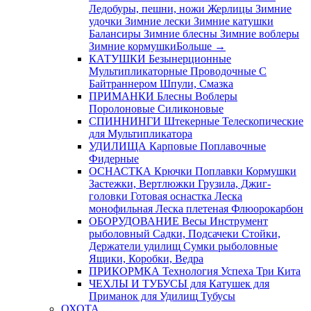
Ледобуры, пешни, ножи
Жерлицы
Зимние
удочки
Зимние лески
Зимние катушки
Балансиры
Зимние блесны
Зимние воблеры
Зимние кормушки
Больше
→
КАТУШКИ
Безынерционные
Мультипликаторные
Проводочные
С
Байтраннером
Шпули, Смазка
ПРИМАНКИ
Блесны
Воблеры
Поролоновые
Силиконовые
СПИННИНГИ
Штекерные
Телескопические
для Мультипликатора
УДИЛИЩА
Карповые
Поплавочные
Фидерные
ОСНАСТКА
Крючки
Поплавки
Кормушки
Застежки, Вертлюжки
Грузила, Джиг-
головки
Готовая оснастка
Леска
монофильная
Леска плетеная
Флюорокарбон
ОБОРУДОВАНИЕ
Весы
Инструмент
рыболовный
Садки, Подсачеки
Стойки,
Держатели удилищ
Сумки рыболовные
Ящики, Коробки, Ведра
ПРИКОРМКА
Технология Успеха
Три Кита
ЧЕХЛЫ И ТУБУСЫ
для Катушек
для
Приманок
для Удилищ
Тубусы
ОХОТА