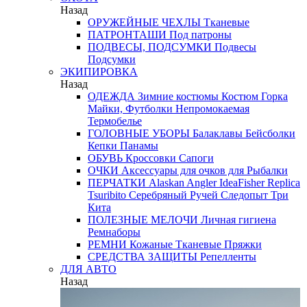
Назад
ОРУЖЕЙНЫЕ ЧЕХЛЫ
Тканевые
ПАТРОНТАШИ
Под патроны
ПОДВЕСЫ, ПОДСУМКИ
Подвесы
Подсумки
ЭКИПИРОВКА
Назад
ОДЕЖДА
Зимние костюмы
Костюм Горка
Майки, Футболки
Непромокаемая
Термобелье
ГОЛОВНЫЕ УБОРЫ
Балаклавы
Бейсболки
Кепки
Панамы
ОБУВЬ
Кроссовки
Сапоги
ОЧКИ
Аксессуары для очков
для Рыбалки
ПЕРЧАТКИ
Alaskan
Angler
IdeaFisher
Replica
Tsuribito
Серебряный Ручей
Следопыт
Три
Кита
ПОЛЕЗНЫЕ МЕЛОЧИ
Личная гигиена
Ремнаборы
РЕМНИ
Кожаные
Тканевые
Пряжки
СРЕДСТВА ЗАЩИТЫ
Репелленты
ДЛЯ АВТО
Назад