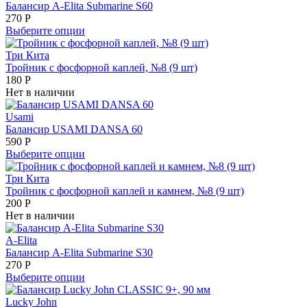
Балансир A-Elita Submarine S60
270
Р
Выберите опции
Три Кита
Тройник с фосфорной каплей, №8 (9 шт)
180
Р
Нет в наличии
Usami
Балансир USAMI DANSA 60
590
Р
Выберите опции
Три Кита
Тройник с фосфорной каплей и камнем, №8 (9 шт)
200
Р
Нет в наличии
A-Elita
Балансир A-Elita Submarine S30
270
Р
Выберите опции
Lucky John