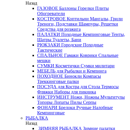
Назад
ГАЗОВОЕ
Баллоны
Горелки
Плиты
Обогреватели
КОСТРОВОЕ
Коптильни
Мангалы, Грили
Треноги, Подставки
Шампуры, Решетки
Средства для розжига
ПАЛАТКИ
Походные
Кемпинговые
Тенты,
Шатры
Туалеты, Бани
РЮКЗАКИ
Городские
Походные
Тактические
СПАЛЬНОЕ
Гамаки
Коврики
Спальные
мешки
СУМКИ
Косметички
Сумки милитари
МЕБЕЛЬ
для Рыбалки и Кемпинга
ПОХОДНОЕ
Бинокли
Компасы
Треккинговые палки
ПОСУДА
для Костра
для Стола
Термосы
Фляжки
Наборы для пикника
ИНСТРУМЕНТ
Ножи, Ножны
Мультитулы
Топоры
Лопаты
Пилы
Серпы
ФОНАРИ
Брелоки
Ручные
Налобные
Кемпинговые
РЫБАЛКА
Назад
ЗИМНЯЯ РЫБАЛКА
Зимние палатки