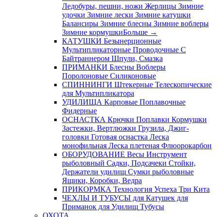
Ледобуры, пешни, ножи
Жерлицы
Зимние
удочки
Зимние лески
Зимние катушки
Балансиры
Зимние блесны
Зимние воблеры
Зимние кормушки
Больше
→
КАТУШКИ
Безынерционные
Мультипликаторные
Проводочные
С
Байтраннером
Шпули, Смазка
ПРИМАНКИ
Блесны
Воблеры
Поролоновые
Силиконовые
СПИННИНГИ
Штекерные
Телескопические
для Мультипликатора
УДИЛИЩА
Карповые
Поплавочные
Фидерные
ОСНАСТКА
Крючки
Поплавки
Кормушки
Застежки, Вертлюжки
Грузила, Джиг-
головки
Готовая оснастка
Леска
монофильная
Леска плетеная
Флюорокарбон
ОБОРУДОВАНИЕ
Весы
Инструмент
рыболовный
Садки, Подсачеки
Стойки,
Держатели удилищ
Сумки рыболовные
Ящики, Коробки, Ведра
ПРИКОРМКА
Технология Успеха
Три Кита
ЧЕХЛЫ И ТУБУСЫ
для Катушек
для
Приманок
для Удилищ
Тубусы
ОХОТА