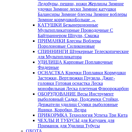
Ледобуры, пешни, ножи
Жерлицы
Зимние
удочки
Зимние лески
Зимние катушки
Балансиры
Зимние блесны
Зимние воблеры
Зимние кормушки
Больше
→
КАТУШКИ
Безынерционные
Мультипликаторные
Проводочные
С
Байтраннером
Шпули, Смазка
ПРИМАНКИ
Блесны
Воблеры
Поролоновые
Силиконовые
СПИННИНГИ
Штекерные
Телескопические
для Мультипликатора
УДИЛИЩА
Карповые
Поплавочные
Фидерные
ОСНАСТКА
Крючки
Поплавки
Кормушки
Застежки, Вертлюжки
Грузила, Джиг-
головки
Готовая оснастка
Леска
монофильная
Леска плетеная
Флюорокарбон
ОБОРУДОВАНИЕ
Весы
Инструмент
рыболовный
Садки, Подсачеки
Стойки,
Держатели удилищ
Сумки рыболовные
Ящики, Коробки, Ведра
ПРИКОРМКА
Технология Успеха
Три Кита
ЧЕХЛЫ И ТУБУСЫ
для Катушек
для
Приманок
для Удилищ
Тубусы
ОХОТА