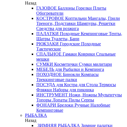
Назад
ГАЗОВОЕ
Баллоны
Горелки
Плиты
Обогреватели
КОСТРОВОЕ
Коптильни
Мангалы, Грили
Треноги, Подставки
Шампуры, Решетки
Средства для розжига
ПАЛАТКИ
Походные
Кемпинговые
Тенты,
Шатры
Туалеты, Бани
РЮКЗАКИ
Городские
Походные
Тактические
СПАЛЬНОЕ
Гамаки
Коврики
Спальные
мешки
СУМКИ
Косметички
Сумки милитари
МЕБЕЛЬ
для Рыбалки и Кемпинга
ПОХОДНОЕ
Бинокли
Компасы
Треккинговые палки
ПОСУДА
для Костра
для Стола
Термосы
Фляжки
Наборы для пикника
ИНСТРУМЕНТ
Ножи, Ножны
Мультитулы
Топоры
Лопаты
Пилы
Серпы
ФОНАРИ
Брелоки
Ручные
Налобные
Кемпинговые
РЫБАЛКА
Назад
ЗИМНЯЯ РЫБАЛКА
Зимние палатки