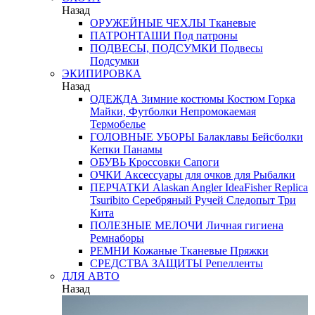
Назад
ОРУЖЕЙНЫЕ ЧЕХЛЫ
Тканевые
ПАТРОНТАШИ
Под патроны
ПОДВЕСЫ, ПОДСУМКИ
Подвесы
Подсумки
ЭКИПИРОВКА
Назад
ОДЕЖДА
Зимние костюмы
Костюм Горка
Майки, Футболки
Непромокаемая
Термобелье
ГОЛОВНЫЕ УБОРЫ
Балаклавы
Бейсболки
Кепки
Панамы
ОБУВЬ
Кроссовки
Сапоги
ОЧКИ
Аксессуары для очков
для Рыбалки
ПЕРЧАТКИ
Alaskan
Angler
IdeaFisher
Replica
Tsuribito
Серебряный Ручей
Следопыт
Три
Кита
ПОЛЕЗНЫЕ МЕЛОЧИ
Личная гигиена
Ремнаборы
РЕМНИ
Кожаные
Тканевые
Пряжки
СРЕДСТВА ЗАЩИТЫ
Репелленты
ДЛЯ АВТО
Назад