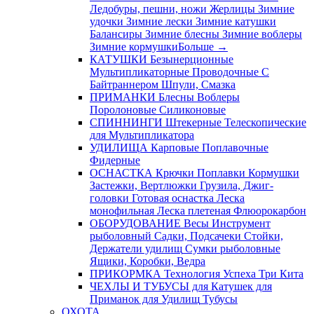
Ледобуры, пешни, ножи
Жерлицы
Зимние
удочки
Зимние лески
Зимние катушки
Балансиры
Зимние блесны
Зимние воблеры
Зимние кормушки
Больше
→
КАТУШКИ
Безынерционные
Мультипликаторные
Проводочные
С
Байтраннером
Шпули, Смазка
ПРИМАНКИ
Блесны
Воблеры
Поролоновые
Силиконовые
СПИННИНГИ
Штекерные
Телескопические
для Мультипликатора
УДИЛИЩА
Карповые
Поплавочные
Фидерные
ОСНАСТКА
Крючки
Поплавки
Кормушки
Застежки, Вертлюжки
Грузила, Джиг-
головки
Готовая оснастка
Леска
монофильная
Леска плетеная
Флюорокарбон
ОБОРУДОВАНИЕ
Весы
Инструмент
рыболовный
Садки, Подсачеки
Стойки,
Держатели удилищ
Сумки рыболовные
Ящики, Коробки, Ведра
ПРИКОРМКА
Технология Успеха
Три Кита
ЧЕХЛЫ И ТУБУСЫ
для Катушек
для
Приманок
для Удилищ
Тубусы
ОХОТА