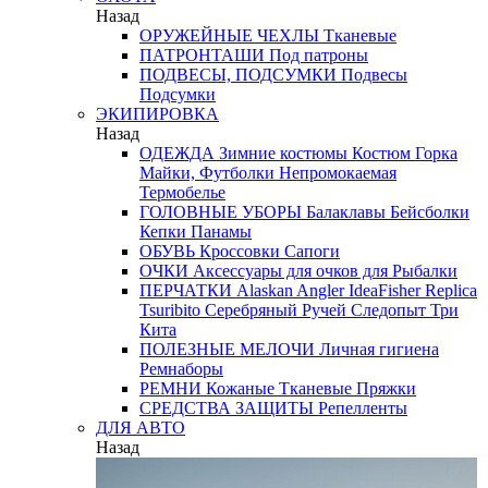
Назад
ОРУЖЕЙНЫЕ ЧЕХЛЫ
Тканевые
ПАТРОНТАШИ
Под патроны
ПОДВЕСЫ, ПОДСУМКИ
Подвесы
Подсумки
ЭКИПИРОВКА
Назад
ОДЕЖДА
Зимние костюмы
Костюм Горка
Майки, Футболки
Непромокаемая
Термобелье
ГОЛОВНЫЕ УБОРЫ
Балаклавы
Бейсболки
Кепки
Панамы
ОБУВЬ
Кроссовки
Сапоги
ОЧКИ
Аксессуары для очков
для Рыбалки
ПЕРЧАТКИ
Alaskan
Angler
IdeaFisher
Replica
Tsuribito
Серебряный Ручей
Следопыт
Три
Кита
ПОЛЕЗНЫЕ МЕЛОЧИ
Личная гигиена
Ремнаборы
РЕМНИ
Кожаные
Тканевые
Пряжки
СРЕДСТВА ЗАЩИТЫ
Репелленты
ДЛЯ АВТО
Назад