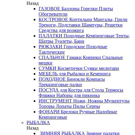
Назад
ГАЗОВОЕ
Баллоны
Горелки
Плиты
Обогреватели
КОСТРОВОЕ
Коптильни
Мангалы, Грили
Треноги, Подставки
Шампуры, Решетки
Средства для розжига
ПАЛАТКИ
Походные
Кемпинговые
Тенты,
Шатры
Туалеты, Бани
РЮКЗАКИ
Городские
Походные
Тактические
СПАЛЬНОЕ
Гамаки
Коврики
Спальные
мешки
СУМКИ
Косметички
Сумки милитари
МЕБЕЛЬ
для Рыбалки и Кемпинга
ПОХОДНОЕ
Бинокли
Компасы
Треккинговые палки
ПОСУДА
для Костра
для Стола
Термосы
Фляжки
Наборы для пикника
ИНСТРУМЕНТ
Ножи, Ножны
Мультитулы
Топоры
Лопаты
Пилы
Серпы
ФОНАРИ
Брелоки
Ручные
Налобные
Кемпинговые
РЫБАЛКА
Назад
ЗИМНЯЯ РЫБАЛКА
Зимние палатки