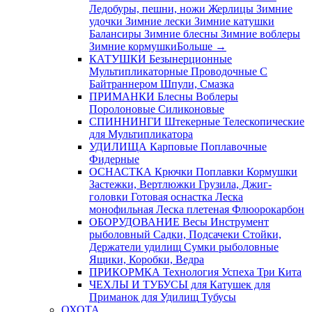
Ледобуры, пешни, ножи
Жерлицы
Зимние
удочки
Зимние лески
Зимние катушки
Балансиры
Зимние блесны
Зимние воблеры
Зимние кормушки
Больше
→
КАТУШКИ
Безынерционные
Мультипликаторные
Проводочные
С
Байтраннером
Шпули, Смазка
ПРИМАНКИ
Блесны
Воблеры
Поролоновые
Силиконовые
СПИННИНГИ
Штекерные
Телескопические
для Мультипликатора
УДИЛИЩА
Карповые
Поплавочные
Фидерные
ОСНАСТКА
Крючки
Поплавки
Кормушки
Застежки, Вертлюжки
Грузила, Джиг-
головки
Готовая оснастка
Леска
монофильная
Леска плетеная
Флюорокарбон
ОБОРУДОВАНИЕ
Весы
Инструмент
рыболовный
Садки, Подсачеки
Стойки,
Держатели удилищ
Сумки рыболовные
Ящики, Коробки, Ведра
ПРИКОРМКА
Технология Успеха
Три Кита
ЧЕХЛЫ И ТУБУСЫ
для Катушек
для
Приманок
для Удилищ
Тубусы
ОХОТА