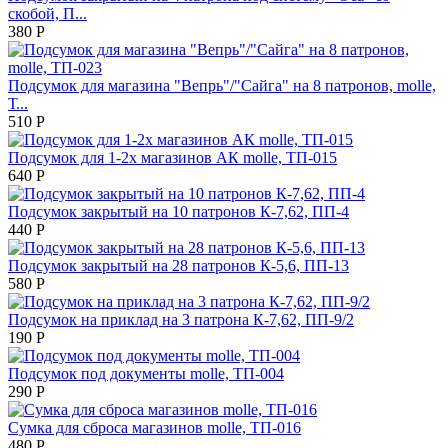
скобой, П...
380
Р
Подсумок для магазина "Вепрь"/"Сайга" на 8 патронов, molle,
Т...
510
Р
Подсумок для 1-2х магазинов АК molle, ТП-015
640
Р
Подсумок закрытый на 10 патронов К-7,62, ПП-4
440
Р
Подсумок закрытый на 28 патронов К-5,6, ПП-13
580
Р
Подсумок на приклад на 3 патрона К-7,62, ПП-9/2
190
Р
Подсумок под документы molle, ТП-004
290
Р
Сумка для сброса магазинов molle, ТП-016
480
Р