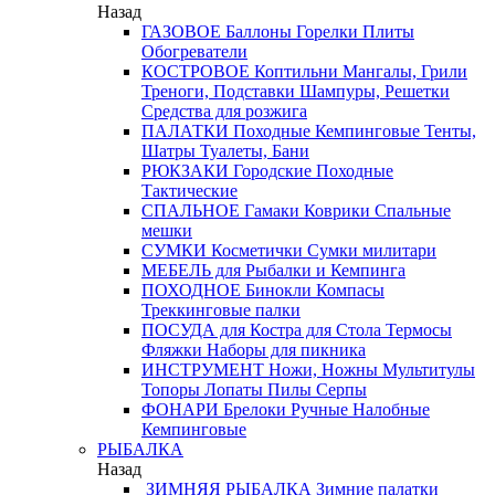
Назад
ГАЗОВОЕ
Баллоны
Горелки
Плиты
Обогреватели
КОСТРОВОЕ
Коптильни
Мангалы, Грили
Треноги, Подставки
Шампуры, Решетки
Средства для розжига
ПАЛАТКИ
Походные
Кемпинговые
Тенты,
Шатры
Туалеты, Бани
РЮКЗАКИ
Городские
Походные
Тактические
СПАЛЬНОЕ
Гамаки
Коврики
Спальные
мешки
СУМКИ
Косметички
Сумки милитари
МЕБЕЛЬ
для Рыбалки и Кемпинга
ПОХОДНОЕ
Бинокли
Компасы
Треккинговые палки
ПОСУДА
для Костра
для Стола
Термосы
Фляжки
Наборы для пикника
ИНСТРУМЕНТ
Ножи, Ножны
Мультитулы
Топоры
Лопаты
Пилы
Серпы
ФОНАРИ
Брелоки
Ручные
Налобные
Кемпинговые
РЫБАЛКА
Назад
ЗИМНЯЯ РЫБАЛКА
Зимние палатки