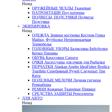
Назад
ОРУЖЕЙНЫЕ ЧЕХЛЫ
Тканевые
ПАТРОНТАШИ
Под патроны
ПОДВЕСЫ, ПОДСУМКИ
Подвесы
Подсумки
ЭКИПИРОВКА
Назад
ОДЕЖДА
Зимние костюмы
Костюм Горка
Майки, Футболки
Непромокаемая
Термобелье
ГОЛОВНЫЕ УБОРЫ
Балаклавы
Бейсболки
Кепки
Панамы
ОБУВЬ
Кроссовки
Сапоги
ОЧКИ
Аксессуары для очков
для Рыбалки
ПЕРЧАТКИ
Alaskan
Angler
IdeaFisher
Replica
Tsuribito
Серебряный Ручей
Следопыт
Три
Кита
ПОЛЕЗНЫЕ МЕЛОЧИ
Личная гигиена
Ремнаборы
РЕМНИ
Кожаные
Тканевые
Пряжки
СРЕДСТВА ЗАЩИТЫ
Репелленты
ДЛЯ АВТО
Назад