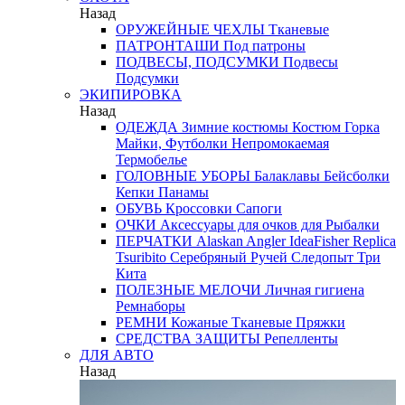
Назад
ОРУЖЕЙНЫЕ ЧЕХЛЫ
Тканевые
ПАТРОНТАШИ
Под патроны
ПОДВЕСЫ, ПОДСУМКИ
Подвесы
Подсумки
ЭКИПИРОВКА
Назад
ОДЕЖДА
Зимние костюмы
Костюм Горка
Майки, Футболки
Непромокаемая
Термобелье
ГОЛОВНЫЕ УБОРЫ
Балаклавы
Бейсболки
Кепки
Панамы
ОБУВЬ
Кроссовки
Сапоги
ОЧКИ
Аксессуары для очков
для Рыбалки
ПЕРЧАТКИ
Alaskan
Angler
IdeaFisher
Replica
Tsuribito
Серебряный Ручей
Следопыт
Три
Кита
ПОЛЕЗНЫЕ МЕЛОЧИ
Личная гигиена
Ремнаборы
РЕМНИ
Кожаные
Тканевые
Пряжки
СРЕДСТВА ЗАЩИТЫ
Репелленты
ДЛЯ АВТО
Назад