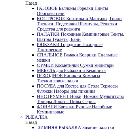
Назад
ГАЗОВОЕ
Баллоны
Горелки
Плиты
Обогреватели
КОСТРОВОЕ
Коптильни
Мангалы, Грили
Треноги, Подставки
Шампуры, Решетки
Средства для розжига
ПАЛАТКИ
Походные
Кемпинговые
Тенты,
Шатры
Туалеты, Бани
РЮКЗАКИ
Городские
Походные
Тактические
СПАЛЬНОЕ
Гамаки
Коврики
Спальные
мешки
СУМКИ
Косметички
Сумки милитари
МЕБЕЛЬ
для Рыбалки и Кемпинга
ПОХОДНОЕ
Бинокли
Компасы
Треккинговые палки
ПОСУДА
для Костра
для Стола
Термосы
Фляжки
Наборы для пикника
ИНСТРУМЕНТ
Ножи, Ножны
Мультитулы
Топоры
Лопаты
Пилы
Серпы
ФОНАРИ
Брелоки
Ручные
Налобные
Кемпинговые
РЫБАЛКА
Назад
ЗИМНЯЯ РЫБАЛКА
Зимние палатки