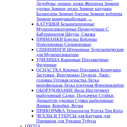
Ледобуры, пешни, ножи
Жерлицы
Зимние
удочки
Зимние лески
Зимние катушки
Балансиры
Зимние блесны
Зимние воблеры
Зимние кормушки
Больше
→
КАТУШКИ
Безынерционные
Мультипликаторные
Проводочные
С
Байтраннером
Шпули, Смазка
ПРИМАНКИ
Блесны
Воблеры
Поролоновые
Силиконовые
СПИННИНГИ
Штекерные
Телескопические
для Мультипликатора
УДИЛИЩА
Карповые
Поплавочные
Фидерные
ОСНАСТКА
Крючки
Поплавки
Кормушки
Застежки, Вертлюжки
Грузила, Джиг-
головки
Готовая оснастка
Леска
монофильная
Леска плетеная
Флюорокарбон
ОБОРУДОВАНИЕ
Весы
Инструмент
рыболовный
Садки, Подсачеки
Стойки,
Держатели удилищ
Сумки рыболовные
Ящики, Коробки, Ведра
ПРИКОРМКА
Технология Успеха
Три Кита
ЧЕХЛЫ И ТУБУСЫ
для Катушек
для
Приманок
для Удилищ
Тубусы
ОХОТА