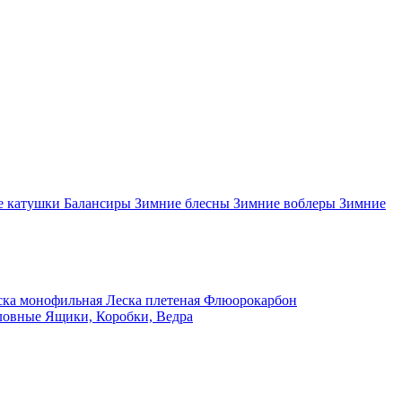
 катушки
Балансиры
Зимние блесны
Зимние воблеры
Зимние
ка монофильная
Леска плетеная
Флюорокарбон
ловные
Ящики, Коробки, Ведра