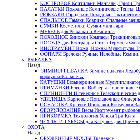
КОСТРОВОЕ
Коптильни
Мангалы, Грили
Тре
ПАЛАТКИ
Походные
Кемпинговые
Тенты, 
РЮКЗАКИ
Городские
Походные
Тактические
СПАЛЬНОЕ
Гамаки
Коврики
Спальные меш
СУМКИ
Косметички
Сумки милитари
МЕБЕЛЬ
для Рыбалки и Кемпинга
ПОХОДНОЕ
Бинокли
Компасы
Треккинговые
ПОСУДА
для Костра
для Стола
Термосы
Фля
ИНСТРУМЕНТ
Ножи, Ножны
Мультитулы
Т
ФОНАРИ
Брелоки
Ручные
Налобные
Кемпин
РЫБАЛКА
Назад
ЗИМНЯЯ РЫБАЛКА
Зимние палатки
Ледобу
кормушки
Больше
→
КАТУШКИ
Безынерционные
Мультипликато
ПРИМАНКИ
Блесны
Воблеры
Поролоновые
СПИННИНГИ
Штекерные
Телескопические
д
УДИЛИЩА
Карповые
Поплавочные
Фидерн
ОСНАСТКА
Крючки
Поплавки
Кормушки
За
ОБОРУДОВАНИЕ
Весы
Инструмент рыболо
ПРИКОРМКА
Технология Успеха
Три Кита
ЧЕХЛЫ И ТУБУСЫ
для Катушек
для Приман
ОХОТА
Назад
ОРУЖЕЙНЫЕ ЧЕХЛЫ
Тканевые