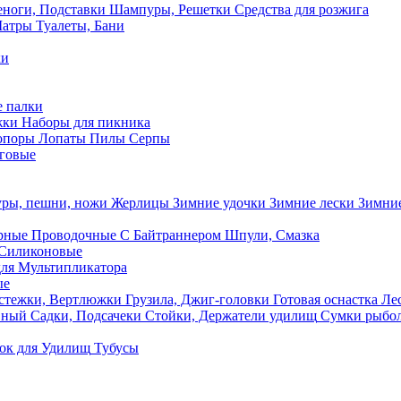
ноги, Подставки
Шампуры, Решетки
Средства для розжига
Шатры
Туалеты, Бани
ки
 палки
жки
Наборы для пикника
опоры
Лопаты
Пилы
Серпы
говые
ры, пешни, ножи
Жерлицы
Зимние удочки
Зимние лески
Зимние
рные
Проводочные
С Байтраннером
Шпули, Смазка
Силиконовые
ля Мультипликатора
ые
стежки, Вертлюжки
Грузила, Джиг-головки
Готовая оснастка
Лес
вный
Садки, Подсачеки
Стойки, Держатели удилищ
Сумки рыбо
ок
для Удилищ
Тубусы