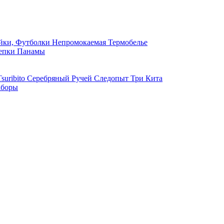
ки, Футболки
Непромокаемая
Термобелье
епки
Панамы
suribito
Серебряный Ручей
Следопыт
Три Кита
боры