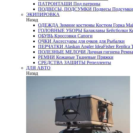
ПАТРОНТАШИ
Под патроны
ПОДВЕСЫ, ПОДСУМКИ
Подвесы
Подсумки
ЭКИПИРОВКА
Назад
ОДЕЖДА
Зимние костюмы
Костюм Горка
Май
ГОЛОВНЫЕ УБОРЫ
Балаклавы
Бейсболки
К
ОБУВЬ
Кроссовки
Сапоги
ОЧКИ
Аксессуары для очков
для Рыбалки
ПЕРЧАТКИ
Alaskan
Angler
IdeaFisher
Replica
T
ПОЛЕЗНЫЕ МЕЛОЧИ
Личная гигиена
Ремна
РЕМНИ
Кожаные
Тканевые
Пряжки
СРЕДСТВА ЗАЩИТЫ
Репелленты
ДЛЯ АВТО
Назад