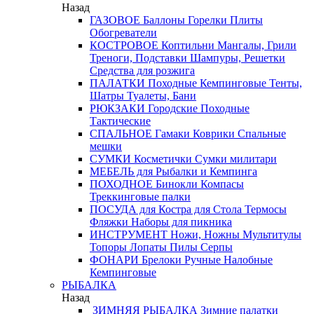
Назад
ГАЗОВОЕ
Баллоны
Горелки
Плиты
Обогреватели
КОСТРОВОЕ
Коптильни
Мангалы, Грили
Треноги, Подставки
Шампуры, Решетки
Средства для розжига
ПАЛАТКИ
Походные
Кемпинговые
Тенты,
Шатры
Туалеты, Бани
РЮКЗАКИ
Городские
Походные
Тактические
СПАЛЬНОЕ
Гамаки
Коврики
Спальные
мешки
СУМКИ
Косметички
Сумки милитари
МЕБЕЛЬ
для Рыбалки и Кемпинга
ПОХОДНОЕ
Бинокли
Компасы
Треккинговые палки
ПОСУДА
для Костра
для Стола
Термосы
Фляжки
Наборы для пикника
ИНСТРУМЕНТ
Ножи, Ножны
Мультитулы
Топоры
Лопаты
Пилы
Серпы
ФОНАРИ
Брелоки
Ручные
Налобные
Кемпинговые
РЫБАЛКА
Назад
ЗИМНЯЯ РЫБАЛКА
Зимние палатки