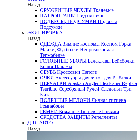
Назад
ОРУЖЕЙНЫЕ ЧЕХЛЫ
Тканевые
ПАТРОНТАШИ
Под патроны
ПОДВЕСЫ, ПОДСУМКИ
Подвесы
Подсумки
ЭКИПИРОВКА
Назад
ОДЕЖДА
Зимние костюмы
Костюм Горка
Майки, Футболки
Непромокаемая
Термобелье
ГОЛОВНЫЕ УБОРЫ
Балаклавы
Бейсболки
Кепки
Панамы
ОБУВЬ
Кроссовки
Сапоги
ОЧКИ
Аксессуары для очков
для Рыбалки
ПЕРЧАТКИ
Alaskan
Angler
IdeaFisher
Replica
Tsuribito
Серебряный Ручей
Следопыт
Три
Кита
ПОЛЕЗНЫЕ МЕЛОЧИ
Личная гигиена
Ремнаборы
РЕМНИ
Кожаные
Тканевые
Пряжки
СРЕДСТВА ЗАЩИТЫ
Репелленты
ДЛЯ АВТО
Назад