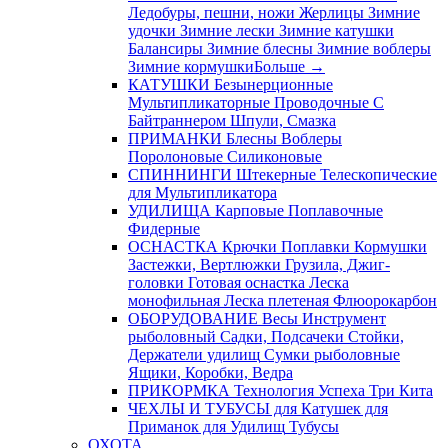
Ледобуры, пешни, ножи
Жерлицы
Зимние
удочки
Зимние лески
Зимние катушки
Балансиры
Зимние блесны
Зимние воблеры
Зимние кормушки
Больше
→
КАТУШКИ
Безынерционные
Мультипликаторные
Проводочные
С
Байтраннером
Шпули, Смазка
ПРИМАНКИ
Блесны
Воблеры
Поролоновые
Силиконовые
СПИННИНГИ
Штекерные
Телескопические
для Мультипликатора
УДИЛИЩА
Карповые
Поплавочные
Фидерные
ОСНАСТКА
Крючки
Поплавки
Кормушки
Застежки, Вертлюжки
Грузила, Джиг-
головки
Готовая оснастка
Леска
монофильная
Леска плетеная
Флюорокарбон
ОБОРУДОВАНИЕ
Весы
Инструмент
рыболовный
Садки, Подсачеки
Стойки,
Держатели удилищ
Сумки рыболовные
Ящики, Коробки, Ведра
ПРИКОРМКА
Технология Успеха
Три Кита
ЧЕХЛЫ И ТУБУСЫ
для Катушек
для
Приманок
для Удилищ
Тубусы
ОХОТА