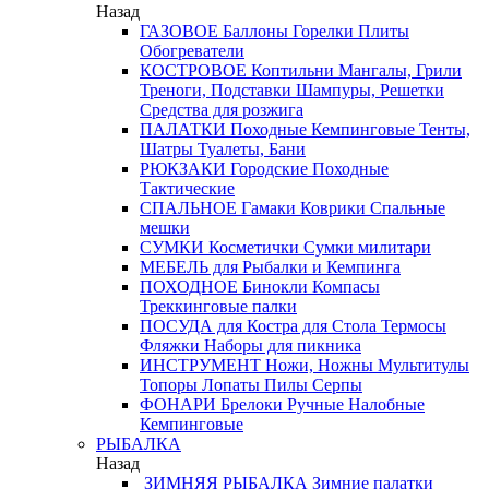
Назад
ГАЗОВОЕ
Баллоны
Горелки
Плиты
Обогреватели
КОСТРОВОЕ
Коптильни
Мангалы, Грили
Треноги, Подставки
Шампуры, Решетки
Средства для розжига
ПАЛАТКИ
Походные
Кемпинговые
Тенты,
Шатры
Туалеты, Бани
РЮКЗАКИ
Городские
Походные
Тактические
СПАЛЬНОЕ
Гамаки
Коврики
Спальные
мешки
СУМКИ
Косметички
Сумки милитари
МЕБЕЛЬ
для Рыбалки и Кемпинга
ПОХОДНОЕ
Бинокли
Компасы
Треккинговые палки
ПОСУДА
для Костра
для Стола
Термосы
Фляжки
Наборы для пикника
ИНСТРУМЕНТ
Ножи, Ножны
Мультитулы
Топоры
Лопаты
Пилы
Серпы
ФОНАРИ
Брелоки
Ручные
Налобные
Кемпинговые
РЫБАЛКА
Назад
ЗИМНЯЯ РЫБАЛКА
Зимние палатки