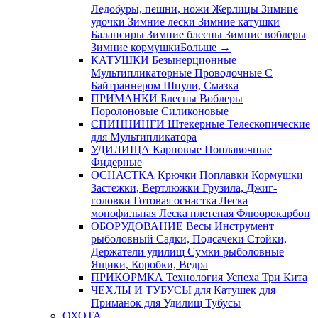
Ледобуры, пешни, ножи
Жерлицы
Зимние
удочки
Зимние лески
Зимние катушки
Балансиры
Зимние блесны
Зимние воблеры
Зимние кормушки
Больше
→
КАТУШКИ
Безынерционные
Мультипликаторные
Проводочные
С
Байтраннером
Шпули, Смазка
ПРИМАНКИ
Блесны
Воблеры
Поролоновые
Силиконовые
СПИННИНГИ
Штекерные
Телескопические
для Мультипликатора
УДИЛИЩА
Карповые
Поплавочные
Фидерные
ОСНАСТКА
Крючки
Поплавки
Кормушки
Застежки, Вертлюжки
Грузила, Джиг-
головки
Готовая оснастка
Леска
монофильная
Леска плетеная
Флюорокарбон
ОБОРУДОВАНИЕ
Весы
Инструмент
рыболовный
Садки, Подсачеки
Стойки,
Держатели удилищ
Сумки рыболовные
Ящики, Коробки, Ведра
ПРИКОРМКА
Технология Успеха
Три Кита
ЧЕХЛЫ И ТУБУСЫ
для Катушек
для
Приманок
для Удилищ
Тубусы
ОХОТА