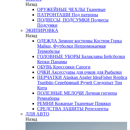
Назад
ОРУЖЕЙНЫЕ ЧЕХЛЫ
Тканевые
ПАТРОНТАШИ
Под патроны
ПОДВЕСЫ, ПОДСУМКИ
Подвесы
Подсумки
ЭКИПИРОВКА
Назад
ОДЕЖДА
Зимние костюмы
Костюм Горка
Майки, Футболки
Непромокаемая
Термобелье
ГОЛОВНЫЕ УБОРЫ
Балаклавы
Бейсболки
Кепки
Панамы
ОБУВЬ
Кроссовки
Сапоги
ОЧКИ
Аксессуары для очков
для Рыбалки
ПЕРЧАТКИ
Alaskan
Angler
IdeaFisher
Replica
Tsuribito
Серебряный Ручей
Следопыт
Три
Кита
ПОЛЕЗНЫЕ МЕЛОЧИ
Личная гигиена
Ремнаборы
РЕМНИ
Кожаные
Тканевые
Пряжки
СРЕДСТВА ЗАЩИТЫ
Репелленты
ДЛЯ АВТО
Назад