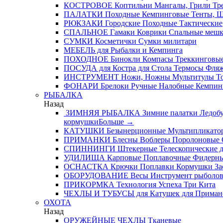
КОСТРОВОЕ
Коптильни
Мангалы, Грили
Тре
ПАЛАТКИ
Походные
Кемпинговые
Тенты, 
РЮКЗАКИ
Городские
Походные
Тактические
СПАЛЬНОЕ
Гамаки
Коврики
Спальные меш
СУМКИ
Косметички
Сумки милитари
МЕБЕЛЬ
для Рыбалки и Кемпинга
ПОХОДНОЕ
Бинокли
Компасы
Треккинговые
ПОСУДА
для Костра
для Стола
Термосы
Фля
ИНСТРУМЕНТ
Ножи, Ножны
Мультитулы
Т
ФОНАРИ
Брелоки
Ручные
Налобные
Кемпин
РЫБАЛКА
Назад
ЗИМНЯЯ РЫБАЛКА
Зимние палатки
Ледобу
кормушки
Больше
→
КАТУШКИ
Безынерционные
Мультипликато
ПРИМАНКИ
Блесны
Воблеры
Поролоновые
СПИННИНГИ
Штекерные
Телескопические
д
УДИЛИЩА
Карповые
Поплавочные
Фидерн
ОСНАСТКА
Крючки
Поплавки
Кормушки
За
ОБОРУДОВАНИЕ
Весы
Инструмент рыболо
ПРИКОРМКА
Технология Успеха
Три Кита
ЧЕХЛЫ И ТУБУСЫ
для Катушек
для Приман
ОХОТА
Назад
ОРУЖЕЙНЫЕ ЧЕХЛЫ
Тканевые