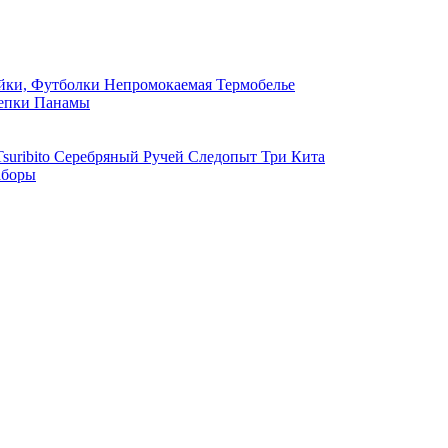
ки, Футболки
Непромокаемая
Термобелье
епки
Панамы
suribito
Серебряный Ручей
Следопыт
Три Кита
боры