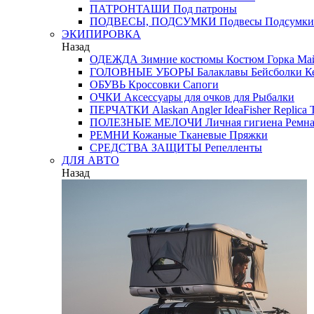
ПАТРОНТАШИ
Под патроны
ПОДВЕСЫ, ПОДСУМКИ
Подвесы
Подсумки
ЭКИПИРОВКА
Назад
ОДЕЖДА
Зимние костюмы
Костюм Горка
Май
ГОЛОВНЫЕ УБОРЫ
Балаклавы
Бейсболки
К
ОБУВЬ
Кроссовки
Сапоги
ОЧКИ
Аксессуары для очков
для Рыбалки
ПЕРЧАТКИ
Alaskan
Angler
IdeaFisher
Replica
T
ПОЛЕЗНЫЕ МЕЛОЧИ
Личная гигиена
Ремна
РЕМНИ
Кожаные
Тканевые
Пряжки
СРЕДСТВА ЗАЩИТЫ
Репелленты
ДЛЯ АВТО
Назад