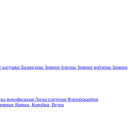
 катушки
Балансиры
Зимние блесны
Зимние воблеры
Зимние
ка монофильная
Леска плетеная
Флюорокарбон
ловные
Ящики, Коробки, Ведра