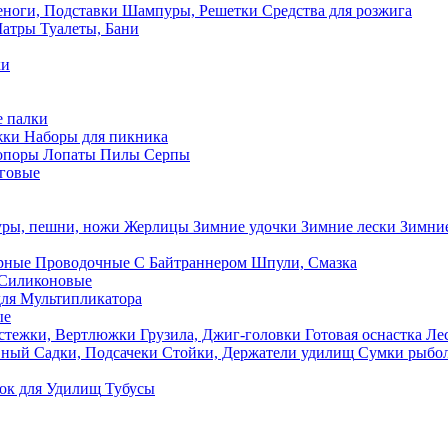
ноги, Подставки
Шампуры, Решетки
Средства для розжига
Шатры
Туалеты, Бани
ки
 палки
жки
Наборы для пикника
опоры
Лопаты
Пилы
Серпы
говые
ры, пешни, ножи
Жерлицы
Зимние удочки
Зимние лески
Зимние
рные
Проводочные
С Байтраннером
Шпули, Смазка
Силиконовые
ля Мультипликатора
ые
стежки, Вертлюжки
Грузила, Джиг-головки
Готовая оснастка
Лес
вный
Садки, Подсачеки
Стойки, Держатели удилищ
Сумки рыбо
ок
для Удилищ
Тубусы