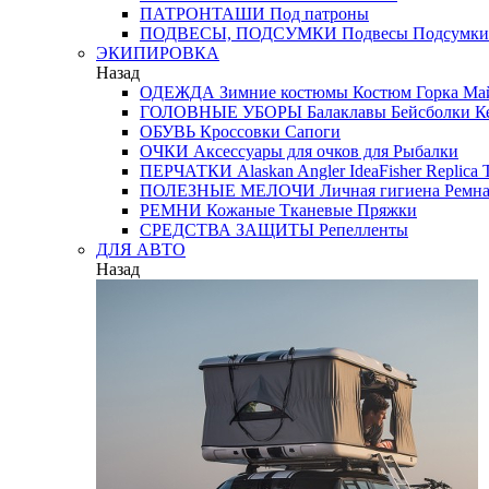
ПАТРОНТАШИ
Под патроны
ПОДВЕСЫ, ПОДСУМКИ
Подвесы
Подсумки
ЭКИПИРОВКА
Назад
ОДЕЖДА
Зимние костюмы
Костюм Горка
Май
ГОЛОВНЫЕ УБОРЫ
Балаклавы
Бейсболки
К
ОБУВЬ
Кроссовки
Сапоги
ОЧКИ
Аксессуары для очков
для Рыбалки
ПЕРЧАТКИ
Alaskan
Angler
IdeaFisher
Replica
T
ПОЛЕЗНЫЕ МЕЛОЧИ
Личная гигиена
Ремна
РЕМНИ
Кожаные
Тканевые
Пряжки
СРЕДСТВА ЗАЩИТЫ
Репелленты
ДЛЯ АВТО
Назад