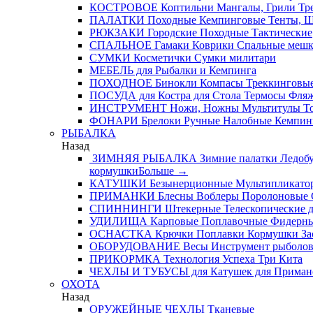
КОСТРОВОЕ
Коптильни
Мангалы, Грили
Тре
ПАЛАТКИ
Походные
Кемпинговые
Тенты, 
РЮКЗАКИ
Городские
Походные
Тактические
СПАЛЬНОЕ
Гамаки
Коврики
Спальные меш
СУМКИ
Косметички
Сумки милитари
МЕБЕЛЬ
для Рыбалки и Кемпинга
ПОХОДНОЕ
Бинокли
Компасы
Треккинговые
ПОСУДА
для Костра
для Стола
Термосы
Фля
ИНСТРУМЕНТ
Ножи, Ножны
Мультитулы
Т
ФОНАРИ
Брелоки
Ручные
Налобные
Кемпин
РЫБАЛКА
Назад
ЗИМНЯЯ РЫБАЛКА
Зимние палатки
Ледобу
кормушки
Больше
→
КАТУШКИ
Безынерционные
Мультипликато
ПРИМАНКИ
Блесны
Воблеры
Поролоновые
СПИННИНГИ
Штекерные
Телескопические
д
УДИЛИЩА
Карповые
Поплавочные
Фидерн
ОСНАСТКА
Крючки
Поплавки
Кормушки
За
ОБОРУДОВАНИЕ
Весы
Инструмент рыболо
ПРИКОРМКА
Технология Успеха
Три Кита
ЧЕХЛЫ И ТУБУСЫ
для Катушек
для Приман
ОХОТА
Назад
ОРУЖЕЙНЫЕ ЧЕХЛЫ
Тканевые