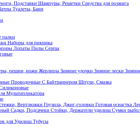
ноги, Подставки
Шампуры, Решетки
Средства для розжига
Шатры
Туалеты, Бани
ки
 палки
жки
Наборы для пикника
опоры
Лопаты
Пилы
Серпы
говые
ры, пешни, ножи
Жерлицы
Зимние удочки
Зимние лески
Зимние
рные
Проводочные
С Байтраннером
Шпули, Смазка
Силиконовые
ля Мультипликатора
ые
стежки, Вертлюжки
Грузила, Джиг-головки
Готовая оснастка
Лес
вный
Садки, Подсачеки
Стойки, Держатели удилищ
Сумки рыбо
ок
для Удилищ
Тубусы