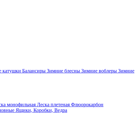
 катушки
Балансиры
Зимние блесны
Зимние воблеры
Зимние
ка монофильная
Леска плетеная
Флюорокарбон
ловные
Ящики, Коробки, Ведра