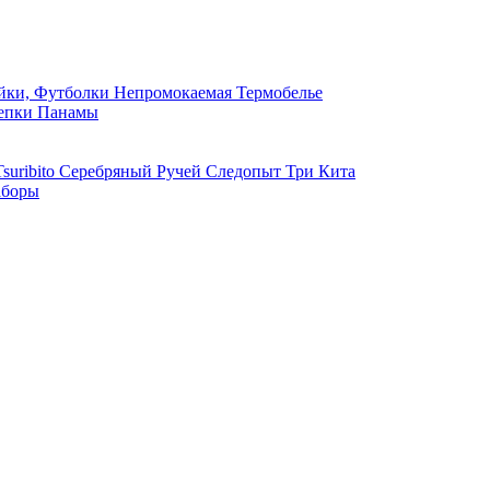
ки, Футболки
Непромокаемая
Термобелье
епки
Панамы
suribito
Серебряный Ручей
Следопыт
Три Кита
боры