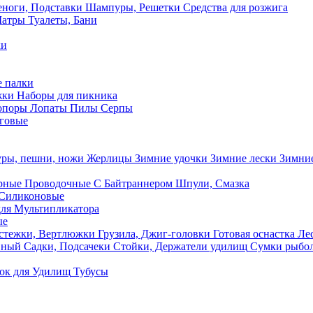
ноги, Подставки
Шампуры, Решетки
Средства для розжига
Шатры
Туалеты, Бани
ки
 палки
жки
Наборы для пикника
опоры
Лопаты
Пилы
Серпы
говые
ры, пешни, ножи
Жерлицы
Зимние удочки
Зимние лески
Зимние
рные
Проводочные
С Байтраннером
Шпули, Смазка
Силиконовые
ля Мультипликатора
ые
стежки, Вертлюжки
Грузила, Джиг-головки
Готовая оснастка
Лес
вный
Садки, Подсачеки
Стойки, Держатели удилищ
Сумки рыбо
ок
для Удилищ
Тубусы