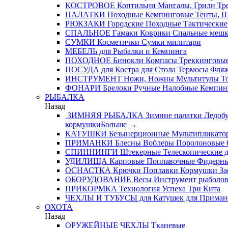
КОСТРОВОЕ
Коптильни
Мангалы, Грили
Тре
ПАЛАТКИ
Походные
Кемпинговые
Тенты, 
РЮКЗАКИ
Городские
Походные
Тактические
СПАЛЬНОЕ
Гамаки
Коврики
Спальные меш
СУМКИ
Косметички
Сумки милитари
МЕБЕЛЬ
для Рыбалки и Кемпинга
ПОХОДНОЕ
Бинокли
Компасы
Треккинговые
ПОСУДА
для Костра
для Стола
Термосы
Фля
ИНСТРУМЕНТ
Ножи, Ножны
Мультитулы
Т
ФОНАРИ
Брелоки
Ручные
Налобные
Кемпин
РЫБАЛКА
Назад
ЗИМНЯЯ РЫБАЛКА
Зимние палатки
Ледобу
кормушки
Больше
→
КАТУШКИ
Безынерционные
Мультипликато
ПРИМАНКИ
Блесны
Воблеры
Поролоновые
СПИННИНГИ
Штекерные
Телескопические
д
УДИЛИЩА
Карповые
Поплавочные
Фидерн
ОСНАСТКА
Крючки
Поплавки
Кормушки
За
ОБОРУДОВАНИЕ
Весы
Инструмент рыболо
ПРИКОРМКА
Технология Успеха
Три Кита
ЧЕХЛЫ И ТУБУСЫ
для Катушек
для Приман
ОХОТА
Назад
ОРУЖЕЙНЫЕ ЧЕХЛЫ
Тканевые