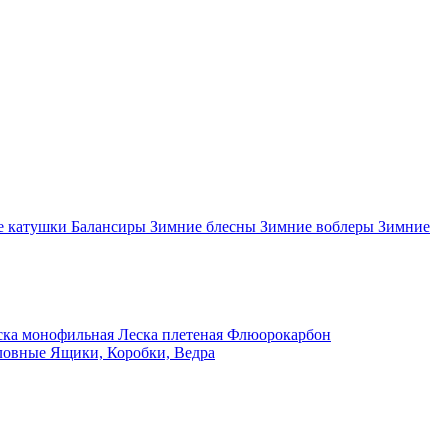
 катушки
Балансиры
Зимние блесны
Зимние воблеры
Зимние
ка монофильная
Леска плетеная
Флюорокарбон
ловные
Ящики, Коробки, Ведра