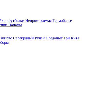
ки, Футболки
Непромокаемая
Термобелье
епки
Панамы
suribito
Серебряный Ручей
Следопыт
Три Кита
боры