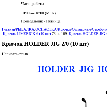
Часы работы
10:00 — 18:00 (MSK)
Понедельник - Пятница
Главная
/
РЫБАЛКА
/
ОСНАСТКА
/
Крючки
/
Одинарные
/
Серебря
Крючок LIMERICK 6 (10 шт)
73
из
109
Крючок HOLDER JIG 4/
Крючок HOLDER JIG 2/0 (10 шт)
Написать отзыв