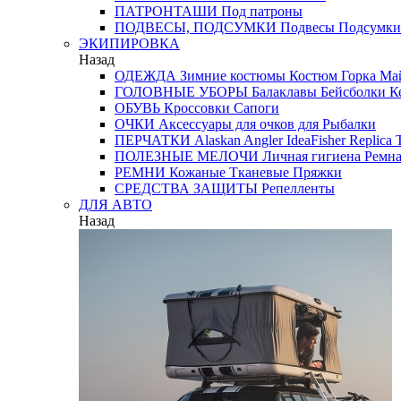
ПАТРОНТАШИ
Под патроны
ПОДВЕСЫ, ПОДСУМКИ
Подвесы
Подсумки
ЭКИПИРОВКА
Назад
ОДЕЖДА
Зимние костюмы
Костюм Горка
Май
ГОЛОВНЫЕ УБОРЫ
Балаклавы
Бейсболки
К
ОБУВЬ
Кроссовки
Сапоги
ОЧКИ
Аксессуары для очков
для Рыбалки
ПЕРЧАТКИ
Alaskan
Angler
IdeaFisher
Replica
T
ПОЛЕЗНЫЕ МЕЛОЧИ
Личная гигиена
Ремна
РЕМНИ
Кожаные
Тканевые
Пряжки
СРЕДСТВА ЗАЩИТЫ
Репелленты
ДЛЯ АВТО
Назад