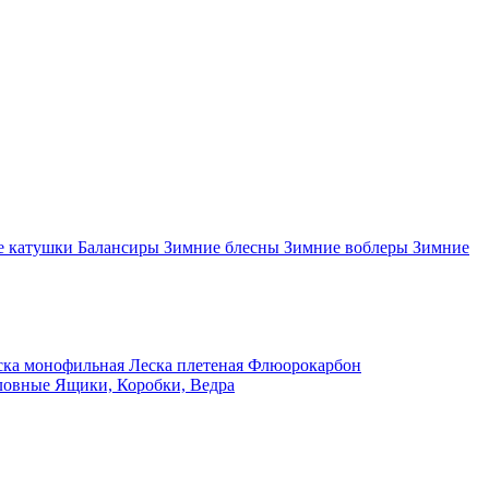
 катушки
Балансиры
Зимние блесны
Зимние воблеры
Зимние
ка монофильная
Леска плетеная
Флюорокарбон
ловные
Ящики, Коробки, Ведра