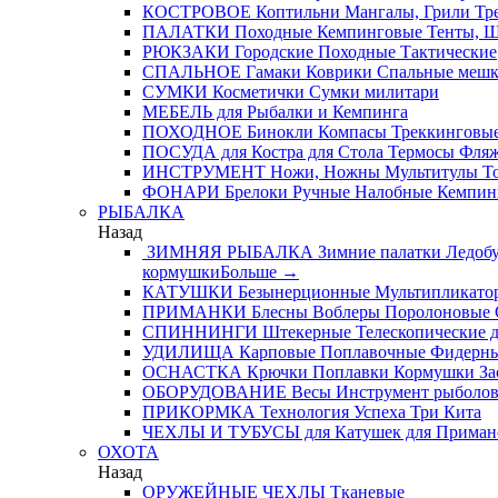
КОСТРОВОЕ
Коптильни
Мангалы, Грили
Тре
ПАЛАТКИ
Походные
Кемпинговые
Тенты, 
РЮКЗАКИ
Городские
Походные
Тактические
СПАЛЬНОЕ
Гамаки
Коврики
Спальные меш
СУМКИ
Косметички
Сумки милитари
МЕБЕЛЬ
для Рыбалки и Кемпинга
ПОХОДНОЕ
Бинокли
Компасы
Треккинговые
ПОСУДА
для Костра
для Стола
Термосы
Фля
ИНСТРУМЕНТ
Ножи, Ножны
Мультитулы
Т
ФОНАРИ
Брелоки
Ручные
Налобные
Кемпин
РЫБАЛКА
Назад
ЗИМНЯЯ РЫБАЛКА
Зимние палатки
Ледобу
кормушки
Больше
→
КАТУШКИ
Безынерционные
Мультипликато
ПРИМАНКИ
Блесны
Воблеры
Поролоновые
СПИННИНГИ
Штекерные
Телескопические
д
УДИЛИЩА
Карповые
Поплавочные
Фидерн
ОСНАСТКА
Крючки
Поплавки
Кормушки
За
ОБОРУДОВАНИЕ
Весы
Инструмент рыболо
ПРИКОРМКА
Технология Успеха
Три Кита
ЧЕХЛЫ И ТУБУСЫ
для Катушек
для Приман
ОХОТА
Назад
ОРУЖЕЙНЫЕ ЧЕХЛЫ
Тканевые