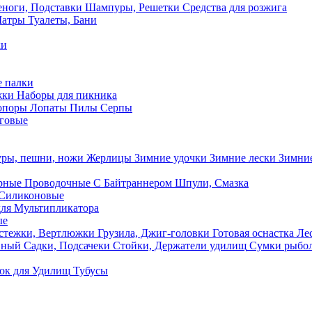
ноги, Подставки
Шампуры, Решетки
Средства для розжига
Шатры
Туалеты, Бани
ки
 палки
жки
Наборы для пикника
опоры
Лопаты
Пилы
Серпы
говые
ры, пешни, ножи
Жерлицы
Зимние удочки
Зимние лески
Зимние
рные
Проводочные
С Байтраннером
Шпули, Смазка
Силиконовые
ля Мультипликатора
ые
стежки, Вертлюжки
Грузила, Джиг-головки
Готовая оснастка
Лес
вный
Садки, Подсачеки
Стойки, Держатели удилищ
Сумки рыбо
ок
для Удилищ
Тубусы