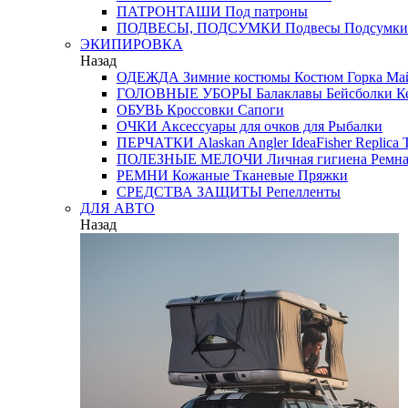
ПАТРОНТАШИ
Под патроны
ПОДВЕСЫ, ПОДСУМКИ
Подвесы
Подсумки
ЭКИПИРОВКА
Назад
ОДЕЖДА
Зимние костюмы
Костюм Горка
Май
ГОЛОВНЫЕ УБОРЫ
Балаклавы
Бейсболки
К
ОБУВЬ
Кроссовки
Сапоги
ОЧКИ
Аксессуары для очков
для Рыбалки
ПЕРЧАТКИ
Alaskan
Angler
IdeaFisher
Replica
T
ПОЛЕЗНЫЕ МЕЛОЧИ
Личная гигиена
Ремна
РЕМНИ
Кожаные
Тканевые
Пряжки
СРЕДСТВА ЗАЩИТЫ
Репелленты
ДЛЯ АВТО
Назад