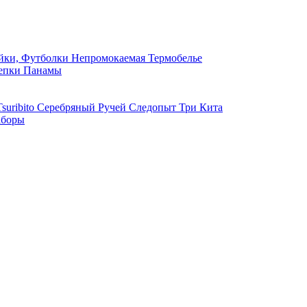
ки, Футболки
Непромокаемая
Термобелье
епки
Панамы
suribito
Серебряный Ручей
Следопыт
Три Кита
боры