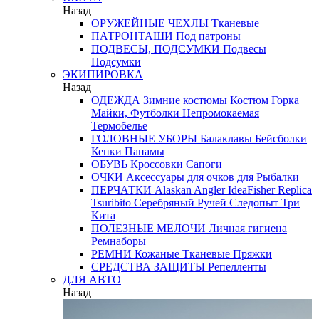
Назад
ОРУЖЕЙНЫЕ ЧЕХЛЫ
Тканевые
ПАТРОНТАШИ
Под патроны
ПОДВЕСЫ, ПОДСУМКИ
Подвесы
Подсумки
ЭКИПИРОВКА
Назад
ОДЕЖДА
Зимние костюмы
Костюм Горка
Майки, Футболки
Непромокаемая
Термобелье
ГОЛОВНЫЕ УБОРЫ
Балаклавы
Бейсболки
Кепки
Панамы
ОБУВЬ
Кроссовки
Сапоги
ОЧКИ
Аксессуары для очков
для Рыбалки
ПЕРЧАТКИ
Alaskan
Angler
IdeaFisher
Replica
Tsuribito
Серебряный Ручей
Следопыт
Три
Кита
ПОЛЕЗНЫЕ МЕЛОЧИ
Личная гигиена
Ремнаборы
РЕМНИ
Кожаные
Тканевые
Пряжки
СРЕДСТВА ЗАЩИТЫ
Репелленты
ДЛЯ АВТО
Назад