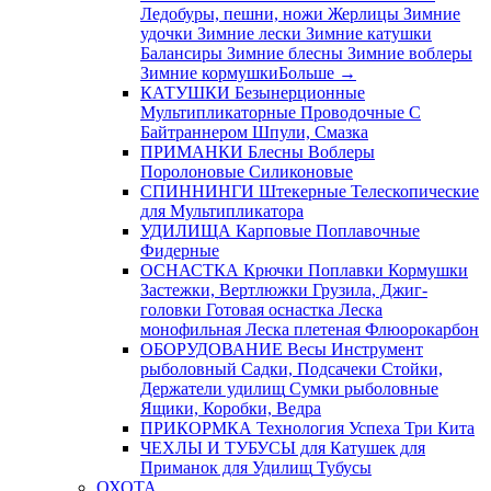
Ледобуры, пешни, ножи
Жерлицы
Зимние
удочки
Зимние лески
Зимние катушки
Балансиры
Зимние блесны
Зимние воблеры
Зимние кормушки
Больше
→
КАТУШКИ
Безынерционные
Мультипликаторные
Проводочные
С
Байтраннером
Шпули, Смазка
ПРИМАНКИ
Блесны
Воблеры
Поролоновые
Силиконовые
СПИННИНГИ
Штекерные
Телескопические
для Мультипликатора
УДИЛИЩА
Карповые
Поплавочные
Фидерные
ОСНАСТКА
Крючки
Поплавки
Кормушки
Застежки, Вертлюжки
Грузила, Джиг-
головки
Готовая оснастка
Леска
монофильная
Леска плетеная
Флюорокарбон
ОБОРУДОВАНИЕ
Весы
Инструмент
рыболовный
Садки, Подсачеки
Стойки,
Держатели удилищ
Сумки рыболовные
Ящики, Коробки, Ведра
ПРИКОРМКА
Технология Успеха
Три Кита
ЧЕХЛЫ И ТУБУСЫ
для Катушек
для
Приманок
для Удилищ
Тубусы
ОХОТА