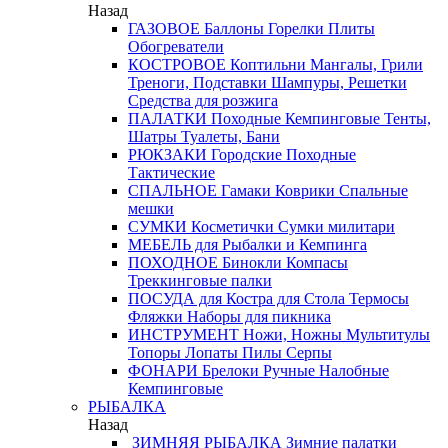
Назад
ГАЗОВОЕ
Баллоны
Горелки
Плиты
Обогреватели
КОСТРОВОЕ
Коптильни
Мангалы, Грили
Треноги, Подставки
Шампуры, Решетки
Средства для розжига
ПАЛАТКИ
Походные
Кемпинговые
Тенты,
Шатры
Туалеты, Бани
РЮКЗАКИ
Городские
Походные
Тактические
СПАЛЬНОЕ
Гамаки
Коврики
Спальные
мешки
СУМКИ
Косметички
Сумки милитари
МЕБЕЛЬ
для Рыбалки и Кемпинга
ПОХОДНОЕ
Бинокли
Компасы
Треккинговые палки
ПОСУДА
для Костра
для Стола
Термосы
Фляжки
Наборы для пикника
ИНСТРУМЕНТ
Ножи, Ножны
Мультитулы
Топоры
Лопаты
Пилы
Серпы
ФОНАРИ
Брелоки
Ручные
Налобные
Кемпинговые
РЫБАЛКА
Назад
ЗИМНЯЯ РЫБАЛКА
Зимние палатки