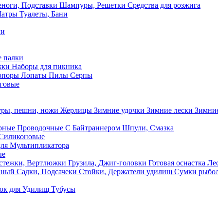
ноги, Подставки
Шампуры, Решетки
Средства для розжига
Шатры
Туалеты, Бани
ки
 палки
жки
Наборы для пикника
опоры
Лопаты
Пилы
Серпы
говые
ры, пешни, ножи
Жерлицы
Зимние удочки
Зимние лески
Зимние
рные
Проводочные
С Байтраннером
Шпули, Смазка
Силиконовые
ля Мультипликатора
ые
стежки, Вертлюжки
Грузила, Джиг-головки
Готовая оснастка
Лес
вный
Садки, Подсачеки
Стойки, Держатели удилищ
Сумки рыбо
ок
для Удилищ
Тубусы