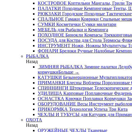
КОСТРОВОЕ
Коптильни
Мангалы, Грили
Тре
ПАЛАТКИ
Походные
Кемпинговые
Тенты, 
РЮКЗАКИ
Городские
Походные
Тактические
СПАЛЬНОЕ
Гамаки
Коврики
Спальные меш
СУМКИ
Косметички
Сумки милитари
МЕБЕЛЬ
для Рыбалки и Кемпинга
ПОХОДНОЕ
Бинокли
Компасы
Треккинговые
ПОСУДА
для Костра
для Стола
Термосы
Фля
ИНСТРУМЕНТ
Ножи, Ножны
Мультитулы
Т
ФОНАРИ
Брелоки
Ручные
Налобные
Кемпин
РЫБАЛКА
Назад
ЗИМНЯЯ РЫБАЛКА
Зимние палатки
Ледобу
кормушки
Больше
→
КАТУШКИ
Безынерционные
Мультипликато
ПРИМАНКИ
Блесны
Воблеры
Поролоновые
СПИННИНГИ
Штекерные
Телескопические
д
УДИЛИЩА
Карповые
Поплавочные
Фидерн
ОСНАСТКА
Крючки
Поплавки
Кормушки
За
ОБОРУДОВАНИЕ
Весы
Инструмент рыболо
ПРИКОРМКА
Технология Успеха
Три Кита
ЧЕХЛЫ И ТУБУСЫ
для Катушек
для Приман
ОХОТА
Назад
ОРУЖЕЙНЫЕ ЧЕХЛЫ
Тканевые