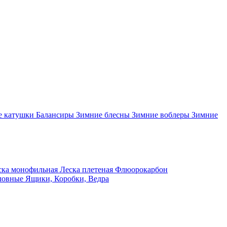
 катушки
Балансиры
Зимние блесны
Зимние воблеры
Зимние
ка монофильная
Леска плетеная
Флюорокарбон
ловные
Ящики, Коробки, Ведра