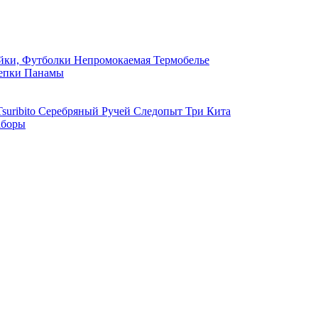
ки, Футболки
Непромокаемая
Термобелье
епки
Панамы
suribito
Серебряный Ручей
Следопыт
Три Кита
боры