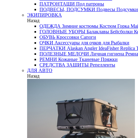
ПАТРОНТАШИ
Под патроны
ПОДВЕСЫ, ПОДСУМКИ
Подвесы
Подсумки
ЭКИПИРОВКА
Назад
ОДЕЖДА
Зимние костюмы
Костюм Горка
Май
ГОЛОВНЫЕ УБОРЫ
Балаклавы
Бейсболки
К
ОБУВЬ
Кроссовки
Сапоги
ОЧКИ
Аксессуары для очков
для Рыбалки
ПЕРЧАТКИ
Alaskan
Angler
IdeaFisher
Replica
T
ПОЛЕЗНЫЕ МЕЛОЧИ
Личная гигиена
Ремна
РЕМНИ
Кожаные
Тканевые
Пряжки
СРЕДСТВА ЗАЩИТЫ
Репелленты
ДЛЯ АВТО
Назад