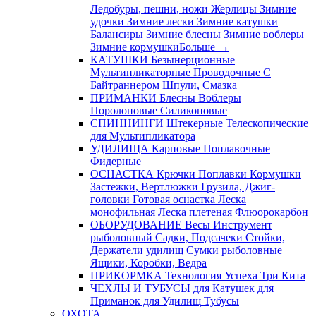
Ледобуры, пешни, ножи
Жерлицы
Зимние
удочки
Зимние лески
Зимние катушки
Балансиры
Зимние блесны
Зимние воблеры
Зимние кормушки
Больше
→
КАТУШКИ
Безынерционные
Мультипликаторные
Проводочные
С
Байтраннером
Шпули, Смазка
ПРИМАНКИ
Блесны
Воблеры
Поролоновые
Силиконовые
СПИННИНГИ
Штекерные
Телескопические
для Мультипликатора
УДИЛИЩА
Карповые
Поплавочные
Фидерные
ОСНАСТКА
Крючки
Поплавки
Кормушки
Застежки, Вертлюжки
Грузила, Джиг-
головки
Готовая оснастка
Леска
монофильная
Леска плетеная
Флюорокарбон
ОБОРУДОВАНИЕ
Весы
Инструмент
рыболовный
Садки, Подсачеки
Стойки,
Держатели удилищ
Сумки рыболовные
Ящики, Коробки, Ведра
ПРИКОРМКА
Технология Успеха
Три Кита
ЧЕХЛЫ И ТУБУСЫ
для Катушек
для
Приманок
для Удилищ
Тубусы
ОХОТА