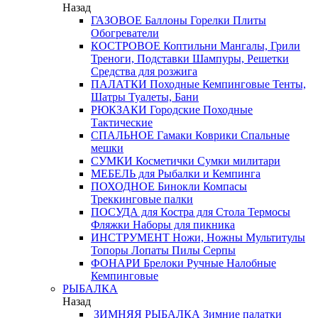
Назад
ГАЗОВОЕ
Баллоны
Горелки
Плиты
Обогреватели
КОСТРОВОЕ
Коптильни
Мангалы, Грили
Треноги, Подставки
Шампуры, Решетки
Средства для розжига
ПАЛАТКИ
Походные
Кемпинговые
Тенты,
Шатры
Туалеты, Бани
РЮКЗАКИ
Городские
Походные
Тактические
СПАЛЬНОЕ
Гамаки
Коврики
Спальные
мешки
СУМКИ
Косметички
Сумки милитари
МЕБЕЛЬ
для Рыбалки и Кемпинга
ПОХОДНОЕ
Бинокли
Компасы
Треккинговые палки
ПОСУДА
для Костра
для Стола
Термосы
Фляжки
Наборы для пикника
ИНСТРУМЕНТ
Ножи, Ножны
Мультитулы
Топоры
Лопаты
Пилы
Серпы
ФОНАРИ
Брелоки
Ручные
Налобные
Кемпинговые
РЫБАЛКА
Назад
ЗИМНЯЯ РЫБАЛКА
Зимние палатки