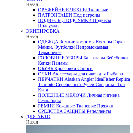
Назад
ОРУЖЕЙНЫЕ ЧЕХЛЫ
Тканевые
ПАТРОНТАШИ
Под патроны
ПОДВЕСЫ, ПОДСУМКИ
Подвесы
Подсумки
ЭКИПИРОВКА
Назад
ОДЕЖДА
Зимние костюмы
Костюм Горка
Майки, Футболки
Непромокаемая
Термобелье
ГОЛОВНЫЕ УБОРЫ
Балаклавы
Бейсболки
Кепки
Панамы
ОБУВЬ
Кроссовки
Сапоги
ОЧКИ
Аксессуары для очков
для Рыбалки
ПЕРЧАТКИ
Alaskan
Angler
IdeaFisher
Replica
Tsuribito
Серебряный Ручей
Следопыт
Три
Кита
ПОЛЕЗНЫЕ МЕЛОЧИ
Личная гигиена
Ремнаборы
РЕМНИ
Кожаные
Тканевые
Пряжки
СРЕДСТВА ЗАЩИТЫ
Репелленты
ДЛЯ АВТО
Назад