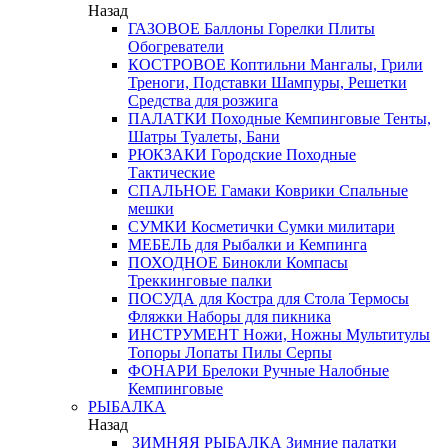
Назад
ГАЗОВОЕ
Баллоны
Горелки
Плиты
Обогреватели
КОСТРОВОЕ
Коптильни
Мангалы, Грили
Треноги, Подставки
Шампуры, Решетки
Средства для розжига
ПАЛАТКИ
Походные
Кемпинговые
Тенты,
Шатры
Туалеты, Бани
РЮКЗАКИ
Городские
Походные
Тактические
СПАЛЬНОЕ
Гамаки
Коврики
Спальные
мешки
СУМКИ
Косметички
Сумки милитари
МЕБЕЛЬ
для Рыбалки и Кемпинга
ПОХОДНОЕ
Бинокли
Компасы
Треккинговые палки
ПОСУДА
для Костра
для Стола
Термосы
Фляжки
Наборы для пикника
ИНСТРУМЕНТ
Ножи, Ножны
Мультитулы
Топоры
Лопаты
Пилы
Серпы
ФОНАРИ
Брелоки
Ручные
Налобные
Кемпинговые
РЫБАЛКА
Назад
ЗИМНЯЯ РЫБАЛКА
Зимние палатки