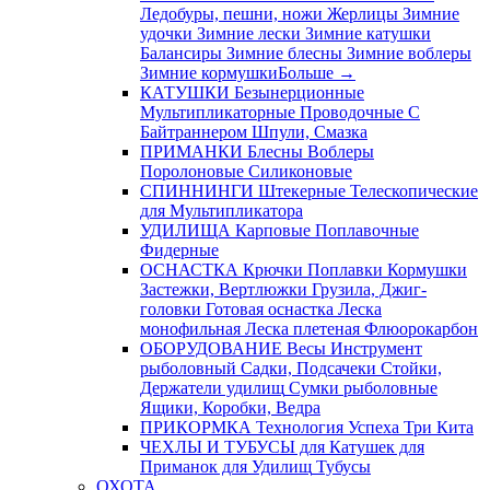
Ледобуры, пешни, ножи
Жерлицы
Зимние
удочки
Зимние лески
Зимние катушки
Балансиры
Зимние блесны
Зимние воблеры
Зимние кормушки
Больше
→
КАТУШКИ
Безынерционные
Мультипликаторные
Проводочные
С
Байтраннером
Шпули, Смазка
ПРИМАНКИ
Блесны
Воблеры
Поролоновые
Силиконовые
СПИННИНГИ
Штекерные
Телескопические
для Мультипликатора
УДИЛИЩА
Карповые
Поплавочные
Фидерные
ОСНАСТКА
Крючки
Поплавки
Кормушки
Застежки, Вертлюжки
Грузила, Джиг-
головки
Готовая оснастка
Леска
монофильная
Леска плетеная
Флюорокарбон
ОБОРУДОВАНИЕ
Весы
Инструмент
рыболовный
Садки, Подсачеки
Стойки,
Держатели удилищ
Сумки рыболовные
Ящики, Коробки, Ведра
ПРИКОРМКА
Технология Успеха
Три Кита
ЧЕХЛЫ И ТУБУСЫ
для Катушек
для
Приманок
для Удилищ
Тубусы
ОХОТА