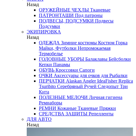
Назад
ОРУЖЕЙНЫЕ ЧЕХЛЫ
Тканевые
ПАТРОНТАШИ
Под патроны
ПОДВЕСЫ, ПОДСУМКИ
Подвесы
Подсумки
ЭКИПИРОВКА
Назад
ОДЕЖДА
Зимние костюмы
Костюм Горка
Майки, Футболки
Непромокаемая
Термобелье
ГОЛОВНЫЕ УБОРЫ
Балаклавы
Бейсболки
Кепки
Панамы
ОБУВЬ
Кроссовки
Сапоги
ОЧКИ
Аксессуары для очков
для Рыбалки
ПЕРЧАТКИ
Alaskan
Angler
IdeaFisher
Replica
Tsuribito
Серебряный Ручей
Следопыт
Три
Кита
ПОЛЕЗНЫЕ МЕЛОЧИ
Личная гигиена
Ремнаборы
РЕМНИ
Кожаные
Тканевые
Пряжки
СРЕДСТВА ЗАЩИТЫ
Репелленты
ДЛЯ АВТО
Назад