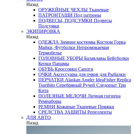
Назад
ОРУЖЕЙНЫЕ ЧЕХЛЫ
Тканевые
ПАТРОНТАШИ
Под патроны
ПОДВЕСЫ, ПОДСУМКИ
Подвесы
Подсумки
ЭКИПИРОВКА
Назад
ОДЕЖДА
Зимние костюмы
Костюм Горка
Майки, Футболки
Непромокаемая
Термобелье
ГОЛОВНЫЕ УБОРЫ
Балаклавы
Бейсболки
Кепки
Панамы
ОБУВЬ
Кроссовки
Сапоги
ОЧКИ
Аксессуары для очков
для Рыбалки
ПЕРЧАТКИ
Alaskan
Angler
IdeaFisher
Replica
Tsuribito
Серебряный Ручей
Следопыт
Три
Кита
ПОЛЕЗНЫЕ МЕЛОЧИ
Личная гигиена
Ремнаборы
РЕМНИ
Кожаные
Тканевые
Пряжки
СРЕДСТВА ЗАЩИТЫ
Репелленты
ДЛЯ АВТО
Назад