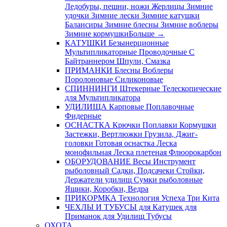
Ледобуры, пешни, ножи
Жерлицы
Зимние
удочки
Зимние лески
Зимние катушки
Балансиры
Зимние блесны
Зимние воблеры
Зимние кормушки
Больше
→
КАТУШКИ
Безынерционные
Мультипликаторные
Проводочные
С
Байтраннером
Шпули, Смазка
ПРИМАНКИ
Блесны
Воблеры
Поролоновые
Силиконовые
СПИННИНГИ
Штекерные
Телескопические
для Мультипликатора
УДИЛИЩА
Карповые
Поплавочные
Фидерные
ОСНАСТКА
Крючки
Поплавки
Кормушки
Застежки, Вертлюжки
Грузила, Джиг-
головки
Готовая оснастка
Леска
монофильная
Леска плетеная
Флюорокарбон
ОБОРУДОВАНИЕ
Весы
Инструмент
рыболовный
Садки, Подсачеки
Стойки,
Держатели удилищ
Сумки рыболовные
Ящики, Коробки, Ведра
ПРИКОРМКА
Технология Успеха
Три Кита
ЧЕХЛЫ И ТУБУСЫ
для Катушек
для
Приманок
для Удилищ
Тубусы
ОХОТА