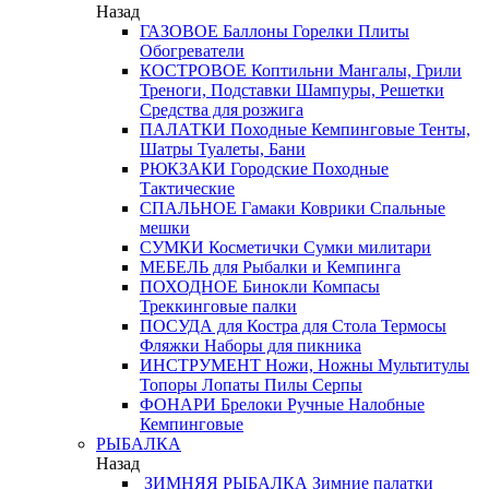
Назад
ГАЗОВОЕ
Баллоны
Горелки
Плиты
Обогреватели
КОСТРОВОЕ
Коптильни
Мангалы, Грили
Треноги, Подставки
Шампуры, Решетки
Средства для розжига
ПАЛАТКИ
Походные
Кемпинговые
Тенты,
Шатры
Туалеты, Бани
РЮКЗАКИ
Городские
Походные
Тактические
СПАЛЬНОЕ
Гамаки
Коврики
Спальные
мешки
СУМКИ
Косметички
Сумки милитари
МЕБЕЛЬ
для Рыбалки и Кемпинга
ПОХОДНОЕ
Бинокли
Компасы
Треккинговые палки
ПОСУДА
для Костра
для Стола
Термосы
Фляжки
Наборы для пикника
ИНСТРУМЕНТ
Ножи, Ножны
Мультитулы
Топоры
Лопаты
Пилы
Серпы
ФОНАРИ
Брелоки
Ручные
Налобные
Кемпинговые
РЫБАЛКА
Назад
ЗИМНЯЯ РЫБАЛКА
Зимние палатки