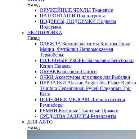
Назад
ОРУЖЕЙНЫЕ ЧЕХЛЫ
Тканевые
ПАТРОНТАШИ
Под патроны
ПОДВЕСЫ, ПОДСУМКИ
Подвесы
Подсумки
ЭКИПИРОВКА
Назад
ОДЕЖДА
Зимние костюмы
Костюм Горка
Майки, Футболки
Непромокаемая
Термобелье
ГОЛОВНЫЕ УБОРЫ
Балаклавы
Бейсболки
Кепки
Панамы
ОБУВЬ
Кроссовки
Сапоги
ОЧКИ
Аксессуары для очков
для Рыбалки
ПЕРЧАТКИ
Alaskan
Angler
IdeaFisher
Replica
Tsuribito
Серебряный Ручей
Следопыт
Три
Кита
ПОЛЕЗНЫЕ МЕЛОЧИ
Личная гигиена
Ремнаборы
РЕМНИ
Кожаные
Тканевые
Пряжки
СРЕДСТВА ЗАЩИТЫ
Репелленты
ДЛЯ АВТО
Назад