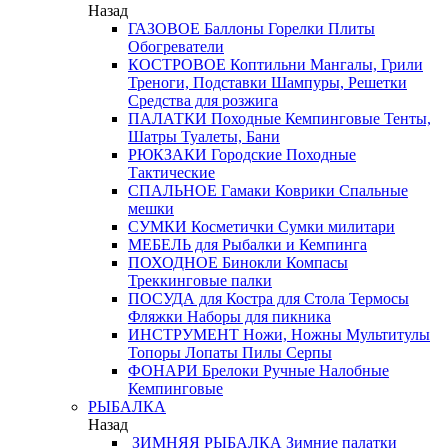
Назад
ГАЗОВОЕ
Баллоны
Горелки
Плиты
Обогреватели
КОСТРОВОЕ
Коптильни
Мангалы, Грили
Треноги, Подставки
Шампуры, Решетки
Средства для розжига
ПАЛАТКИ
Походные
Кемпинговые
Тенты,
Шатры
Туалеты, Бани
РЮКЗАКИ
Городские
Походные
Тактические
СПАЛЬНОЕ
Гамаки
Коврики
Спальные
мешки
СУМКИ
Косметички
Сумки милитари
МЕБЕЛЬ
для Рыбалки и Кемпинга
ПОХОДНОЕ
Бинокли
Компасы
Треккинговые палки
ПОСУДА
для Костра
для Стола
Термосы
Фляжки
Наборы для пикника
ИНСТРУМЕНТ
Ножи, Ножны
Мультитулы
Топоры
Лопаты
Пилы
Серпы
ФОНАРИ
Брелоки
Ручные
Налобные
Кемпинговые
РЫБАЛКА
Назад
ЗИМНЯЯ РЫБАЛКА
Зимние палатки