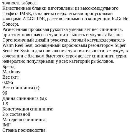
точность заброса.
Качественные бланки изготовлены из высокомодульного
графита IMSE, оснащены сверхлегкими пропускными
кольцами AT-GUIDE, расставленными по концепции K-Guide
Concept.
Разнесенная пробковая рукоятка уменьшает вес спиннинга,
при этом повышая его чувствительность и улучшая баланс.
Эргономичный дизайн рукоятки, теплый катушкодержатель
Warm Reel Seat, оснащенный карбоновым резонатором Super
Sensitive System для повышения чувствительности в «руку», в
сочетании с бланком быстрого строя делает спиннинги серии
невероятно популярными у всех категорий рыболовов.
Бренд:
Maximus
Вес (кг):
0.096
Вес спиннинга (г):
96
Длина спиннинга (м):
1.9
Конструкция спиннинга:
2-х составной
Материал спиннинга:
IMF
Страна производства: