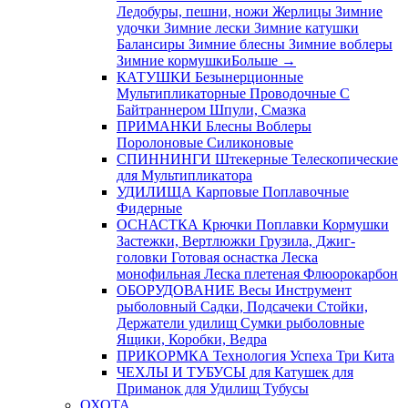
Ледобуры, пешни, ножи
Жерлицы
Зимние
удочки
Зимние лески
Зимние катушки
Балансиры
Зимние блесны
Зимние воблеры
Зимние кормушки
Больше
→
КАТУШКИ
Безынерционные
Мультипликаторные
Проводочные
С
Байтраннером
Шпули, Смазка
ПРИМАНКИ
Блесны
Воблеры
Поролоновые
Силиконовые
СПИННИНГИ
Штекерные
Телескопические
для Мультипликатора
УДИЛИЩА
Карповые
Поплавочные
Фидерные
ОСНАСТКА
Крючки
Поплавки
Кормушки
Застежки, Вертлюжки
Грузила, Джиг-
головки
Готовая оснастка
Леска
монофильная
Леска плетеная
Флюорокарбон
ОБОРУДОВАНИЕ
Весы
Инструмент
рыболовный
Садки, Подсачеки
Стойки,
Держатели удилищ
Сумки рыболовные
Ящики, Коробки, Ведра
ПРИКОРМКА
Технология Успеха
Три Кита
ЧЕХЛЫ И ТУБУСЫ
для Катушек
для
Приманок
для Удилищ
Тубусы
ОХОТА