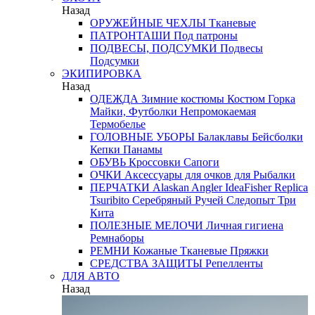
Назад
ОРУЖЕЙНЫЕ ЧЕХЛЫ
Тканевые
ПАТРОНТАШИ
Под патроны
ПОДВЕСЫ, ПОДСУМКИ
Подвесы
Подсумки
ЭКИПИРОВКА
Назад
ОДЕЖДА
Зимние костюмы
Костюм Горка
Майки, Футболки
Непромокаемая
Термобелье
ГОЛОВНЫЕ УБОРЫ
Балаклавы
Бейсболки
Кепки
Панамы
ОБУВЬ
Кроссовки
Сапоги
ОЧКИ
Аксессуары для очков
для Рыбалки
ПЕРЧАТКИ
Alaskan
Angler
IdeaFisher
Replica
Tsuribito
Серебряный Ручей
Следопыт
Три
Кита
ПОЛЕЗНЫЕ МЕЛОЧИ
Личная гигиена
Ремнаборы
РЕМНИ
Кожаные
Тканевые
Пряжки
СРЕДСТВА ЗАЩИТЫ
Репелленты
ДЛЯ АВТО
Назад