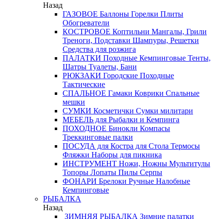
Назад
ГАЗОВОЕ
Баллоны
Горелки
Плиты
Обогреватели
КОСТРОВОЕ
Коптильни
Мангалы, Грили
Треноги, Подставки
Шампуры, Решетки
Средства для розжига
ПАЛАТКИ
Походные
Кемпинговые
Тенты,
Шатры
Туалеты, Бани
РЮКЗАКИ
Городские
Походные
Тактические
СПАЛЬНОЕ
Гамаки
Коврики
Спальные
мешки
СУМКИ
Косметички
Сумки милитари
МЕБЕЛЬ
для Рыбалки и Кемпинга
ПОХОДНОЕ
Бинокли
Компасы
Треккинговые палки
ПОСУДА
для Костра
для Стола
Термосы
Фляжки
Наборы для пикника
ИНСТРУМЕНТ
Ножи, Ножны
Мультитулы
Топоры
Лопаты
Пилы
Серпы
ФОНАРИ
Брелоки
Ручные
Налобные
Кемпинговые
РЫБАЛКА
Назад
ЗИМНЯЯ РЫБАЛКА
Зимние палатки