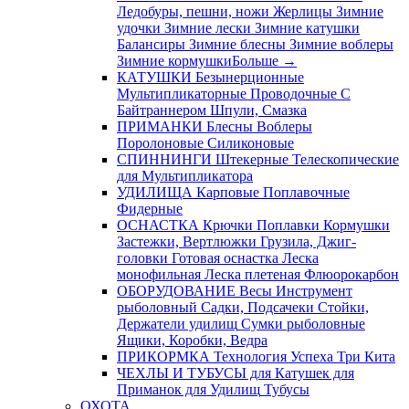
Ледобуры, пешни, ножи
Жерлицы
Зимние
удочки
Зимние лески
Зимние катушки
Балансиры
Зимние блесны
Зимние воблеры
Зимние кормушки
Больше
→
КАТУШКИ
Безынерционные
Мультипликаторные
Проводочные
С
Байтраннером
Шпули, Смазка
ПРИМАНКИ
Блесны
Воблеры
Поролоновые
Силиконовые
СПИННИНГИ
Штекерные
Телескопические
для Мультипликатора
УДИЛИЩА
Карповые
Поплавочные
Фидерные
ОСНАСТКА
Крючки
Поплавки
Кормушки
Застежки, Вертлюжки
Грузила, Джиг-
головки
Готовая оснастка
Леска
монофильная
Леска плетеная
Флюорокарбон
ОБОРУДОВАНИЕ
Весы
Инструмент
рыболовный
Садки, Подсачеки
Стойки,
Держатели удилищ
Сумки рыболовные
Ящики, Коробки, Ведра
ПРИКОРМКА
Технология Успеха
Три Кита
ЧЕХЛЫ И ТУБУСЫ
для Катушек
для
Приманок
для Удилищ
Тубусы
ОХОТА