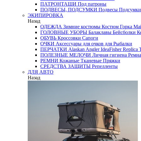
ПАТРОНТАШИ
Под патроны
ПОДВЕСЫ, ПОДСУМКИ
Подвесы
Подсумки
ЭКИПИРОВКА
Назад
ОДЕЖДА
Зимние костюмы
Костюм Горка
Май
ГОЛОВНЫЕ УБОРЫ
Балаклавы
Бейсболки
К
ОБУВЬ
Кроссовки
Сапоги
ОЧКИ
Аксессуары для очков
для Рыбалки
ПЕРЧАТКИ
Alaskan
Angler
IdeaFisher
Replica
T
ПОЛЕЗНЫЕ МЕЛОЧИ
Личная гигиена
Ремна
РЕМНИ
Кожаные
Тканевые
Пряжки
СРЕДСТВА ЗАЩИТЫ
Репелленты
ДЛЯ АВТО
Назад