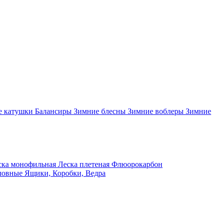
 катушки
Балансиры
Зимние блесны
Зимние воблеры
Зимние
ка монофильная
Леска плетеная
Флюорокарбон
ловные
Ящики, Коробки, Ведра