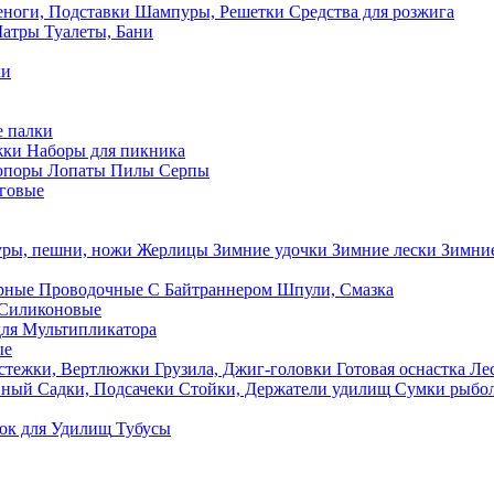
ноги, Подставки
Шампуры, Решетки
Средства для розжига
Шатры
Туалеты, Бани
ки
 палки
жки
Наборы для пикника
опоры
Лопаты
Пилы
Серпы
говые
ры, пешни, ножи
Жерлицы
Зимние удочки
Зимние лески
Зимние
рные
Проводочные
С Байтраннером
Шпули, Смазка
Силиконовые
ля Мультипликатора
ые
стежки, Вертлюжки
Грузила, Джиг-головки
Готовая оснастка
Лес
вный
Садки, Подсачеки
Стойки, Держатели удилищ
Сумки рыбо
ок
для Удилищ
Тубусы