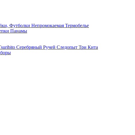
ки, Футболки
Непромокаемая
Термобелье
епки
Панамы
suribito
Серебряный Ручей
Следопыт
Три Кита
боры