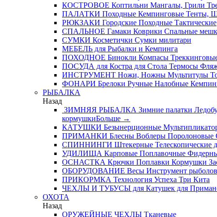
КОСТРОВОЕ
Коптильни
Мангалы, Грили
Тре
ПАЛАТКИ
Походные
Кемпинговые
Тенты, 
РЮКЗАКИ
Городские
Походные
Тактические
СПАЛЬНОЕ
Гамаки
Коврики
Спальные меш
СУМКИ
Косметички
Сумки милитари
МЕБЕЛЬ
для Рыбалки и Кемпинга
ПОХОДНОЕ
Бинокли
Компасы
Треккинговые
ПОСУДА
для Костра
для Стола
Термосы
Фля
ИНСТРУМЕНТ
Ножи, Ножны
Мультитулы
Т
ФОНАРИ
Брелоки
Ручные
Налобные
Кемпин
РЫБАЛКА
Назад
ЗИМНЯЯ РЫБАЛКА
Зимние палатки
Ледобу
кормушки
Больше
→
КАТУШКИ
Безынерционные
Мультипликато
ПРИМАНКИ
Блесны
Воблеры
Поролоновые
СПИННИНГИ
Штекерные
Телескопические
д
УДИЛИЩА
Карповые
Поплавочные
Фидерн
ОСНАСТКА
Крючки
Поплавки
Кормушки
За
ОБОРУДОВАНИЕ
Весы
Инструмент рыболо
ПРИКОРМКА
Технология Успеха
Три Кита
ЧЕХЛЫ И ТУБУСЫ
для Катушек
для Приман
ОХОТА
Назад
ОРУЖЕЙНЫЕ ЧЕХЛЫ
Тканевые