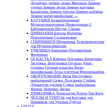
Ледобуры, пешни, ножи
Жерлицы
Зимние
удочки
Зимние лески
Зимние катушки
Балансиры
Зимние блесны
Зимние воблеры
Зимние кормушки
Больше
→
КАТУШКИ
Безынерционные
Мультипликаторные
Проводочные
С
Байтраннером
Шпули, Смазка
ПРИМАНКИ
Блесны
Воблеры
Поролоновые
Силиконовые
СПИННИНГИ
Штекерные
Телескопические
для Мультипликатора
УДИЛИЩА
Карповые
Поплавочные
Фидерные
ОСНАСТКА
Крючки
Поплавки
Кормушки
Застежки, Вертлюжки
Грузила, Джиг-
головки
Готовая оснастка
Леска
монофильная
Леска плетеная
Флюорокарбон
ОБОРУДОВАНИЕ
Весы
Инструмент
рыболовный
Садки, Подсачеки
Стойки,
Держатели удилищ
Сумки рыболовные
Ящики, Коробки, Ведра
ПРИКОРМКА
Технология Успеха
Три Кита
ЧЕХЛЫ И ТУБУСЫ
для Катушек
для
Приманок
для Удилищ
Тубусы
ОХОТА