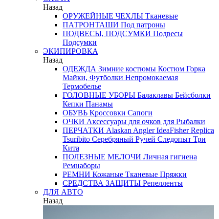
Назад
ОРУЖЕЙНЫЕ ЧЕХЛЫ
Тканевые
ПАТРОНТАШИ
Под патроны
ПОДВЕСЫ, ПОДСУМКИ
Подвесы
Подсумки
ЭКИПИРОВКА
Назад
ОДЕЖДА
Зимние костюмы
Костюм Горка
Майки, Футболки
Непромокаемая
Термобелье
ГОЛОВНЫЕ УБОРЫ
Балаклавы
Бейсболки
Кепки
Панамы
ОБУВЬ
Кроссовки
Сапоги
ОЧКИ
Аксессуары для очков
для Рыбалки
ПЕРЧАТКИ
Alaskan
Angler
IdeaFisher
Replica
Tsuribito
Серебряный Ручей
Следопыт
Три
Кита
ПОЛЕЗНЫЕ МЕЛОЧИ
Личная гигиена
Ремнаборы
РЕМНИ
Кожаные
Тканевые
Пряжки
СРЕДСТВА ЗАЩИТЫ
Репелленты
ДЛЯ АВТО
Назад