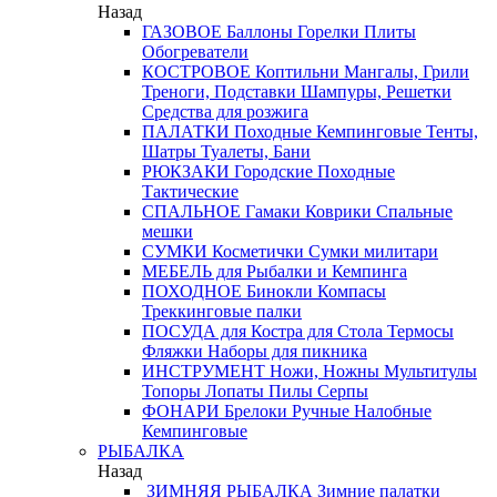
Назад
ГАЗОВОЕ
Баллоны
Горелки
Плиты
Обогреватели
КОСТРОВОЕ
Коптильни
Мангалы, Грили
Треноги, Подставки
Шампуры, Решетки
Средства для розжига
ПАЛАТКИ
Походные
Кемпинговые
Тенты,
Шатры
Туалеты, Бани
РЮКЗАКИ
Городские
Походные
Тактические
СПАЛЬНОЕ
Гамаки
Коврики
Спальные
мешки
СУМКИ
Косметички
Сумки милитари
МЕБЕЛЬ
для Рыбалки и Кемпинга
ПОХОДНОЕ
Бинокли
Компасы
Треккинговые палки
ПОСУДА
для Костра
для Стола
Термосы
Фляжки
Наборы для пикника
ИНСТРУМЕНТ
Ножи, Ножны
Мультитулы
Топоры
Лопаты
Пилы
Серпы
ФОНАРИ
Брелоки
Ручные
Налобные
Кемпинговые
РЫБАЛКА
Назад
ЗИМНЯЯ РЫБАЛКА
Зимние палатки