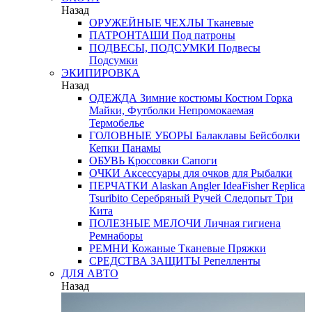
Назад
ОРУЖЕЙНЫЕ ЧЕХЛЫ
Тканевые
ПАТРОНТАШИ
Под патроны
ПОДВЕСЫ, ПОДСУМКИ
Подвесы
Подсумки
ЭКИПИРОВКА
Назад
ОДЕЖДА
Зимние костюмы
Костюм Горка
Майки, Футболки
Непромокаемая
Термобелье
ГОЛОВНЫЕ УБОРЫ
Балаклавы
Бейсболки
Кепки
Панамы
ОБУВЬ
Кроссовки
Сапоги
ОЧКИ
Аксессуары для очков
для Рыбалки
ПЕРЧАТКИ
Alaskan
Angler
IdeaFisher
Replica
Tsuribito
Серебряный Ручей
Следопыт
Три
Кита
ПОЛЕЗНЫЕ МЕЛОЧИ
Личная гигиена
Ремнаборы
РЕМНИ
Кожаные
Тканевые
Пряжки
СРЕДСТВА ЗАЩИТЫ
Репелленты
ДЛЯ АВТО
Назад