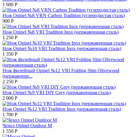
1 600
Р
Нож Opinel №8 VRN Carbon Tradition (углеродистая сталь)
900
Р
Нож Opinel №8 VRI Tradition Inox (нержавеющая сталь)
1 250
Р
Нож Opinel №10 VRI Tradition Inox (нержавеющая сталь)
1 350
Р
Нож филейный Opinel №12 VRI Folding Slim Olivewood
(нержавеющ...
2 250
Р
Нож Opinel №9 VRI DIY Grey (нержавеющая сталь)
2 000
Р
Нож Opinel №12 VRI Tradition Inox (нержавеющая сталь)
1 700
Р
Чехол Opinel Outdoor M
1 550
Р