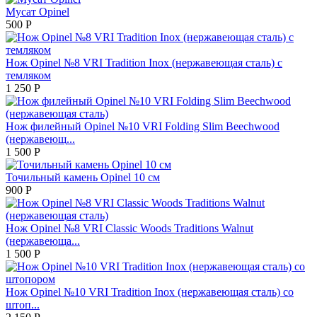
Мусат Opinel
500
Р
Нож Opinel №8 VRI Tradition Inox (нержавеющая сталь) с
темляком
1 250
Р
Нож филейный Opinel №10 VRI Folding Slim Beechwood
(нержавеющ...
1 500
Р
Точильный камень Opinel 10 см
900
Р
Нож Opinel №8 VRI Classic Woods Traditions Walnut
(нержавеюща...
1 500
Р
Нож Opinel №10 VRI Tradition Inox (нержавеющая сталь) со
штоп...