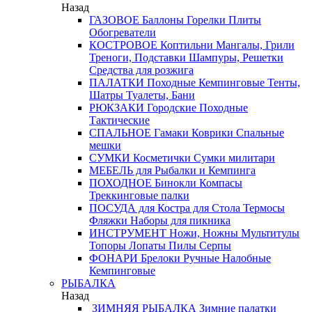
Назад
ГАЗОВОЕ
Баллоны
Горелки
Плиты
Обогреватели
КОСТРОВОЕ
Коптильни
Мангалы, Грили
Треноги, Подставки
Шампуры, Решетки
Средства для розжига
ПАЛАТКИ
Походные
Кемпинговые
Тенты,
Шатры
Туалеты, Бани
РЮКЗАКИ
Городские
Походные
Тактические
СПАЛЬНОЕ
Гамаки
Коврики
Спальные
мешки
СУМКИ
Косметички
Сумки милитари
МЕБЕЛЬ
для Рыбалки и Кемпинга
ПОХОДНОЕ
Бинокли
Компасы
Треккинговые палки
ПОСУДА
для Костра
для Стола
Термосы
Фляжки
Наборы для пикника
ИНСТРУМЕНТ
Ножи, Ножны
Мультитулы
Топоры
Лопаты
Пилы
Серпы
ФОНАРИ
Брелоки
Ручные
Налобные
Кемпинговые
РЫБАЛКА
Назад
ЗИМНЯЯ РЫБАЛКА
Зимние палатки