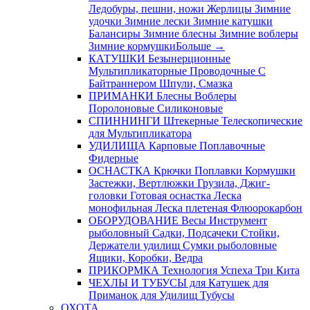
Ледобуры, пешни, ножи
Жерлицы
Зимние
удочки
Зимние лески
Зимние катушки
Балансиры
Зимние блесны
Зимние воблеры
Зимние кормушки
Больше
→
КАТУШКИ
Безынерционные
Мультипликаторные
Проводочные
С
Байтраннером
Шпули, Смазка
ПРИМАНКИ
Блесны
Воблеры
Поролоновые
Силиконовые
СПИННИНГИ
Штекерные
Телескопические
для Мультипликатора
УДИЛИЩА
Карповые
Поплавочные
Фидерные
ОСНАСТКА
Крючки
Поплавки
Кормушки
Застежки, Вертлюжки
Грузила, Джиг-
головки
Готовая оснастка
Леска
монофильная
Леска плетеная
Флюорокарбон
ОБОРУДОВАНИЕ
Весы
Инструмент
рыболовный
Садки, Подсачеки
Стойки,
Держатели удилищ
Сумки рыболовные
Ящики, Коробки, Ведра
ПРИКОРМКА
Технология Успеха
Три Кита
ЧЕХЛЫ И ТУБУСЫ
для Катушек
для
Приманок
для Удилищ
Тубусы
ОХОТА