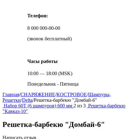
Телефон:
8 000 000-00-00
(звонок бесплатный)
Часы работы
10:00 — 18:00 (MSK)
Понедельник - Пятница
Главная
/
СНАРЯЖЕНИЕ
/
КОСТРОВОЕ
/
Шампуры,
Решетки
/
Delta
/
Решетка-барбекю "Домбай-6"
Набор 60Т (6 шампуров) 600 мм
2
из
3
Решетка-барбекю
"Кавказ-10"
Решетка-барбекю "Домбай-6"
Написать отзыв