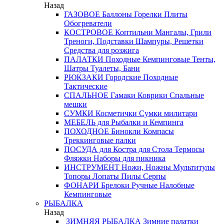
Назад
ГАЗОВОЕ
Баллоны
Горелки
Плиты
Обогреватели
КОСТРОВОЕ
Коптильни
Мангалы, Грили
Треноги, Подставки
Шампуры, Решетки
Средства для розжига
ПАЛАТКИ
Походные
Кемпинговые
Тенты,
Шатры
Туалеты, Бани
РЮКЗАКИ
Городские
Походные
Тактические
СПАЛЬНОЕ
Гамаки
Коврики
Спальные
мешки
СУМКИ
Косметички
Сумки милитари
МЕБЕЛЬ
для Рыбалки и Кемпинга
ПОХОДНОЕ
Бинокли
Компасы
Треккинговые палки
ПОСУДА
для Костра
для Стола
Термосы
Фляжки
Наборы для пикника
ИНСТРУМЕНТ
Ножи, Ножны
Мультитулы
Топоры
Лопаты
Пилы
Серпы
ФОНАРИ
Брелоки
Ручные
Налобные
Кемпинговые
РЫБАЛКА
Назад
ЗИМНЯЯ РЫБАЛКА
Зимние палатки