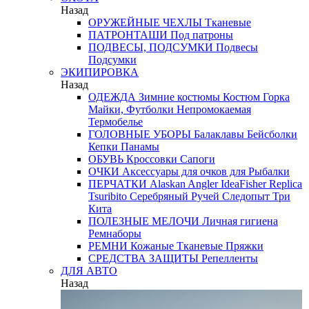
Назад
ОРУЖЕЙНЫЕ ЧЕХЛЫ
Тканевые
ПАТРОНТАШИ
Под патроны
ПОДВЕСЫ, ПОДСУМКИ
Подвесы
Подсумки
ЭКИПИРОВКА
Назад
ОДЕЖДА
Зимние костюмы
Костюм Горка
Майки, Футболки
Непромокаемая
Термобелье
ГОЛОВНЫЕ УБОРЫ
Балаклавы
Бейсболки
Кепки
Панамы
ОБУВЬ
Кроссовки
Сапоги
ОЧКИ
Аксессуары для очков
для Рыбалки
ПЕРЧАТКИ
Alaskan
Angler
IdeaFisher
Replica
Tsuribito
Серебряный Ручей
Следопыт
Три
Кита
ПОЛЕЗНЫЕ МЕЛОЧИ
Личная гигиена
Ремнаборы
РЕМНИ
Кожаные
Тканевые
Пряжки
СРЕДСТВА ЗАЩИТЫ
Репелленты
ДЛЯ АВТО
Назад