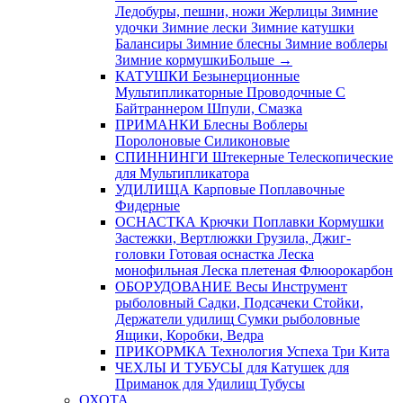
Ледобуры, пешни, ножи
Жерлицы
Зимние
удочки
Зимние лески
Зимние катушки
Балансиры
Зимние блесны
Зимние воблеры
Зимние кормушки
Больше
→
КАТУШКИ
Безынерционные
Мультипликаторные
Проводочные
С
Байтраннером
Шпули, Смазка
ПРИМАНКИ
Блесны
Воблеры
Поролоновые
Силиконовые
СПИННИНГИ
Штекерные
Телескопические
для Мультипликатора
УДИЛИЩА
Карповые
Поплавочные
Фидерные
ОСНАСТКА
Крючки
Поплавки
Кормушки
Застежки, Вертлюжки
Грузила, Джиг-
головки
Готовая оснастка
Леска
монофильная
Леска плетеная
Флюорокарбон
ОБОРУДОВАНИЕ
Весы
Инструмент
рыболовный
Садки, Подсачеки
Стойки,
Держатели удилищ
Сумки рыболовные
Ящики, Коробки, Ведра
ПРИКОРМКА
Технология Успеха
Три Кита
ЧЕХЛЫ И ТУБУСЫ
для Катушек
для
Приманок
для Удилищ
Тубусы
ОХОТА