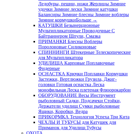
Ледобуры, пешни, ножи
Жерлицы
Зимние
удочки
Зимние лески
Зимние катушки
Балансиры
Зимние блесны
Зимние воблеры
Зимние кормушки
Больше
→
КАТУШКИ
Безынерционные
Мультипликаторные
Проводочные
С
Байтраннером
Шпули, Смазка
ПРИМАНКИ
Блесны
Воблеры
Поролоновые
Силиконовые
СПИННИНГИ
Штекерные
Телескопические
для Мультипликатора
УДИЛИЩА
Карповые
Поплавочные
Фидерные
ОСНАСТКА
Крючки
Поплавки
Кормушки
Застежки, Вертлюжки
Грузила, Джиг-
головки
Готовая оснастка
Леска
монофильная
Леска плетеная
Флюорокарбон
ОБОРУДОВАНИЕ
Весы
Инструмент
рыболовный
Садки, Подсачеки
Стойки,
Держатели удилищ
Сумки рыболовные
Ящики, Коробки, Ведра
ПРИКОРМКА
Технология Успеха
Три Кита
ЧЕХЛЫ И ТУБУСЫ
для Катушек
для
Приманок
для Удилищ
Тубусы
ОХОТА