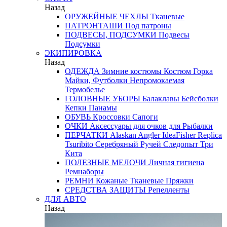
Назад
ОРУЖЕЙНЫЕ ЧЕХЛЫ
Тканевые
ПАТРОНТАШИ
Под патроны
ПОДВЕСЫ, ПОДСУМКИ
Подвесы
Подсумки
ЭКИПИРОВКА
Назад
ОДЕЖДА
Зимние костюмы
Костюм Горка
Майки, Футболки
Непромокаемая
Термобелье
ГОЛОВНЫЕ УБОРЫ
Балаклавы
Бейсболки
Кепки
Панамы
ОБУВЬ
Кроссовки
Сапоги
ОЧКИ
Аксессуары для очков
для Рыбалки
ПЕРЧАТКИ
Alaskan
Angler
IdeaFisher
Replica
Tsuribito
Серебряный Ручей
Следопыт
Три
Кита
ПОЛЕЗНЫЕ МЕЛОЧИ
Личная гигиена
Ремнаборы
РЕМНИ
Кожаные
Тканевые
Пряжки
СРЕДСТВА ЗАЩИТЫ
Репелленты
ДЛЯ АВТО
Назад