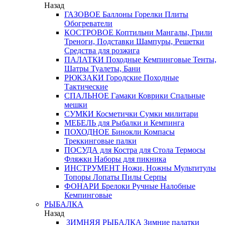
Назад
ГАЗОВОЕ
Баллоны
Горелки
Плиты
Обогреватели
КОСТРОВОЕ
Коптильни
Мангалы, Грили
Треноги, Подставки
Шампуры, Решетки
Средства для розжига
ПАЛАТКИ
Походные
Кемпинговые
Тенты,
Шатры
Туалеты, Бани
РЮКЗАКИ
Городские
Походные
Тактические
СПАЛЬНОЕ
Гамаки
Коврики
Спальные
мешки
СУМКИ
Косметички
Сумки милитари
МЕБЕЛЬ
для Рыбалки и Кемпинга
ПОХОДНОЕ
Бинокли
Компасы
Треккинговые палки
ПОСУДА
для Костра
для Стола
Термосы
Фляжки
Наборы для пикника
ИНСТРУМЕНТ
Ножи, Ножны
Мультитулы
Топоры
Лопаты
Пилы
Серпы
ФОНАРИ
Брелоки
Ручные
Налобные
Кемпинговые
РЫБАЛКА
Назад
ЗИМНЯЯ РЫБАЛКА
Зимние палатки