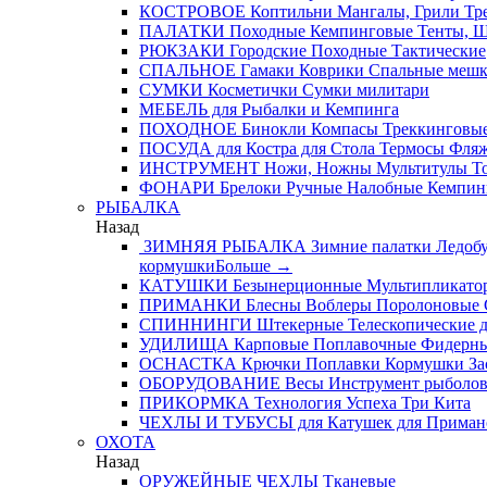
КОСТРОВОЕ
Коптильни
Мангалы, Грили
Тре
ПАЛАТКИ
Походные
Кемпинговые
Тенты, 
РЮКЗАКИ
Городские
Походные
Тактические
СПАЛЬНОЕ
Гамаки
Коврики
Спальные меш
СУМКИ
Косметички
Сумки милитари
МЕБЕЛЬ
для Рыбалки и Кемпинга
ПОХОДНОЕ
Бинокли
Компасы
Треккинговые
ПОСУДА
для Костра
для Стола
Термосы
Фля
ИНСТРУМЕНТ
Ножи, Ножны
Мультитулы
Т
ФОНАРИ
Брелоки
Ручные
Налобные
Кемпин
РЫБАЛКА
Назад
ЗИМНЯЯ РЫБАЛКА
Зимние палатки
Ледобу
кормушки
Больше
→
КАТУШКИ
Безынерционные
Мультипликато
ПРИМАНКИ
Блесны
Воблеры
Поролоновые
СПИННИНГИ
Штекерные
Телескопические
д
УДИЛИЩА
Карповые
Поплавочные
Фидерн
ОСНАСТКА
Крючки
Поплавки
Кормушки
За
ОБОРУДОВАНИЕ
Весы
Инструмент рыболо
ПРИКОРМКА
Технология Успеха
Три Кита
ЧЕХЛЫ И ТУБУСЫ
для Катушек
для Приман
ОХОТА
Назад
ОРУЖЕЙНЫЕ ЧЕХЛЫ
Тканевые