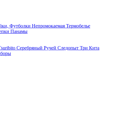
ки, Футболки
Непромокаемая
Термобелье
епки
Панамы
suribito
Серебряный Ручей
Следопыт
Три Кита
боры