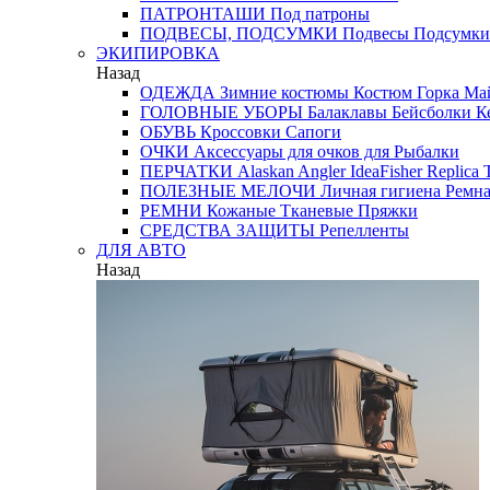
ПАТРОНТАШИ
Под патроны
ПОДВЕСЫ, ПОДСУМКИ
Подвесы
Подсумки
ЭКИПИРОВКА
Назад
ОДЕЖДА
Зимние костюмы
Костюм Горка
Май
ГОЛОВНЫЕ УБОРЫ
Балаклавы
Бейсболки
К
ОБУВЬ
Кроссовки
Сапоги
ОЧКИ
Аксессуары для очков
для Рыбалки
ПЕРЧАТКИ
Alaskan
Angler
IdeaFisher
Replica
T
ПОЛЕЗНЫЕ МЕЛОЧИ
Личная гигиена
Ремна
РЕМНИ
Кожаные
Тканевые
Пряжки
СРЕДСТВА ЗАЩИТЫ
Репелленты
ДЛЯ АВТО
Назад