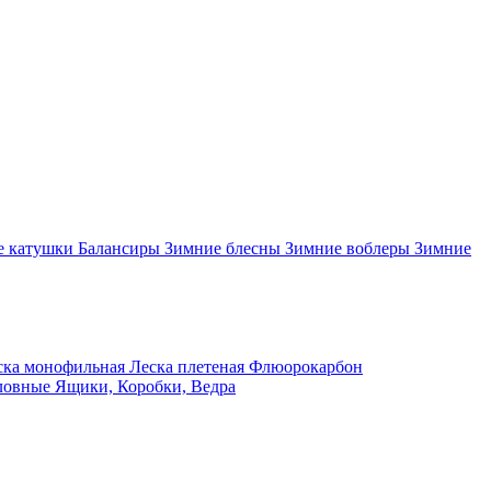
 катушки
Балансиры
Зимние блесны
Зимние воблеры
Зимние
ка монофильная
Леска плетеная
Флюорокарбон
ловные
Ящики, Коробки, Ведра