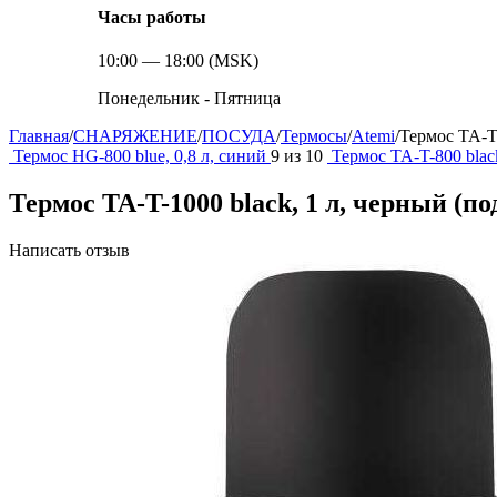
Часы работы
10:00 — 18:00 (MSK)
Понедельник - Пятница
Главная
/
СНАРЯЖЕНИЕ
/
ПОСУДА
/
Термосы
/
Atemi
/
Термос TA-T-
Термос HG-800 blue, 0,8 л, синий
9
из
10
Термос TA-T-800 blac
Термос TA-T-1000 black, 1 л, черный (п
Написать отзыв