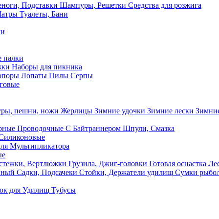
ноги, Подставки
Шампуры, Решетки
Средства для розжига
Шатры
Туалеты, Бани
ки
 палки
жки
Наборы для пикника
опоры
Лопаты
Пилы
Серпы
говые
ры, пешни, ножи
Жерлицы
Зимние удочки
Зимние лески
Зимние
рные
Проводочные
С Байтраннером
Шпули, Смазка
Силиконовые
ля Мультипликатора
ые
стежки, Вертлюжки
Грузила, Джиг-головки
Готовая оснастка
Лес
вный
Садки, Подсачеки
Стойки, Держатели удилищ
Сумки рыбо
ок
для Удилищ
Тубусы