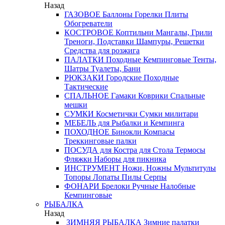
Назад
ГАЗОВОЕ
Баллоны
Горелки
Плиты
Обогреватели
КОСТРОВОЕ
Коптильни
Мангалы, Грили
Треноги, Подставки
Шампуры, Решетки
Средства для розжига
ПАЛАТКИ
Походные
Кемпинговые
Тенты,
Шатры
Туалеты, Бани
РЮКЗАКИ
Городские
Походные
Тактические
СПАЛЬНОЕ
Гамаки
Коврики
Спальные
мешки
СУМКИ
Косметички
Сумки милитари
МЕБЕЛЬ
для Рыбалки и Кемпинга
ПОХОДНОЕ
Бинокли
Компасы
Треккинговые палки
ПОСУДА
для Костра
для Стола
Термосы
Фляжки
Наборы для пикника
ИНСТРУМЕНТ
Ножи, Ножны
Мультитулы
Топоры
Лопаты
Пилы
Серпы
ФОНАРИ
Брелоки
Ручные
Налобные
Кемпинговые
РЫБАЛКА
Назад
ЗИМНЯЯ РЫБАЛКА
Зимние палатки