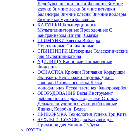
Ледобуры, пешни, ножи
Жерлицы
Зимние
удочки
Зимние лески
Зимние катушки
Балансиры
Зимние блесны
Зимние воблеры
Зимние кормушки
Больше
→
КАТУШКИ
Безынерционные
Мультипликаторные
Проводочные
С
Байтраннером
Шпули, Смазка
ПРИМАНКИ
Блесны
Воблеры
Поролоновые
Силиконовые
СПИННИНГИ
Штекерные
Телескопические
для Мультипликатора
УДИЛИЩА
Карповые
Поплавочные
Фидерные
ОСНАСТКА
Крючки
Поплавки
Кормушки
Застежки, Вертлюжки
Грузила, Джиг-
головки
Готовая оснастка
Леска
монофильная
Леска плетеная
Флюорокарбон
ОБОРУДОВАНИЕ
Весы
Инструмент
рыболовный
Садки, Подсачеки
Стойки,
Держатели удилищ
Сумки рыболовные
Ящики, Коробки, Ведра
ПРИКОРМКА
Технология Успеха
Три Кита
ЧЕХЛЫ И ТУБУСЫ
для Катушек
для
Приманок
для Удилищ
Тубусы
ОХОТА