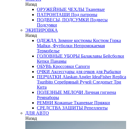
Назад
ОРУЖЕЙНЫЕ ЧЕХЛЫ
Тканевые
ПАТРОНТАШИ
Под патроны
ПОДВЕСЫ, ПОДСУМКИ
Подвесы
Подсумки
ЭКИПИРОВКА
Назад
ОДЕЖДА
Зимние костюмы
Костюм Горка
Майки, Футболки
Непромокаемая
Термобелье
ГОЛОВНЫЕ УБОРЫ
Балаклавы
Бейсболки
Кепки
Панамы
ОБУВЬ
Кроссовки
Сапоги
ОЧКИ
Аксессуары для очков
для Рыбалки
ПЕРЧАТКИ
Alaskan
Angler
IdeaFisher
Replica
Tsuribito
Серебряный Ручей
Следопыт
Три
Кита
ПОЛЕЗНЫЕ МЕЛОЧИ
Личная гигиена
Ремнаборы
РЕМНИ
Кожаные
Тканевые
Пряжки
СРЕДСТВА ЗАЩИТЫ
Репелленты
ДЛЯ АВТО
Назад