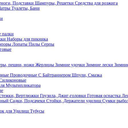
ноги, Подставки
Шампуры, Решетки
Средства для розжига
Шатры
Туалеты, Бани
ки
 палки
жки
Наборы для пикника
опоры
Лопаты
Пилы
Серпы
говые
ры, пешни, ножи
Жерлицы
Зимние удочки
Зимние лески
Зимние
рные
Проводочные
С Байтраннером
Шпули, Смазка
Силиконовые
ля Мультипликатора
ые
стежки, Вертлюжки
Грузила, Джиг-головки
Готовая оснастка
Лес
вный
Садки, Подсачеки
Стойки, Держатели удилищ
Сумки рыбо
ок
для Удилищ
Тубусы