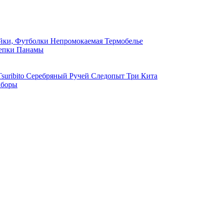
ки, Футболки
Непромокаемая
Термобелье
епки
Панамы
suribito
Серебряный Ручей
Следопыт
Три Кита
боры