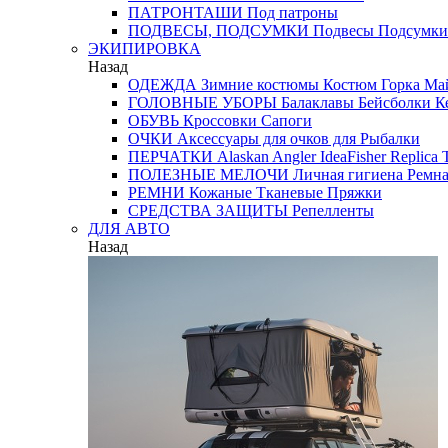
ПАТРОНТАШИ
Под патроны
ПОДВЕСЫ, ПОДСУМКИ
Подвесы
Подсумки
ЭКИПИРОВКА
Назад
ОДЕЖДА
Зимние костюмы
Костюм Горка
Май
ГОЛОВНЫЕ УБОРЫ
Балаклавы
Бейсболки
К
ОБУВЬ
Кроссовки
Сапоги
ОЧКИ
Аксессуары для очков
для Рыбалки
ПЕРЧАТКИ
Alaskan
Angler
IdeaFisher
Replica
T
ПОЛЕЗНЫЕ МЕЛОЧИ
Личная гигиена
Ремна
РЕМНИ
Кожаные
Тканевые
Пряжки
СРЕДСТВА ЗАЩИТЫ
Репелленты
ДЛЯ АВТО
Назад