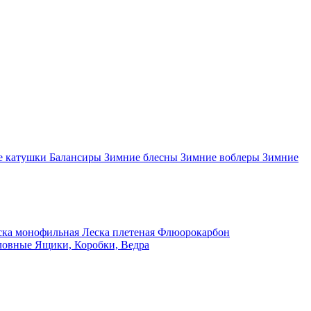
 катушки
Балансиры
Зимние блесны
Зимние воблеры
Зимние
ка монофильная
Леска плетеная
Флюорокарбон
ловные
Ящики, Коробки, Ведра