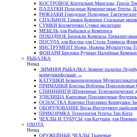
КОСТРОВОЕ
Коптильни
Мангалы, Грили
Тре
ПАЛАТКИ
Походные
Кемпинговые
Тенты, 
РЮКЗАКИ
Городские
Походные
Тактические
СПАЛЬНОЕ
Гамаки
Коврики
Спальные меш
СУМКИ
Косметички
Сумки милитари
МЕБЕЛЬ
для Рыбалки и Кемпинга
ПОХОДНОЕ
Бинокли
Компасы
Треккинговые
ПОСУДА
для Костра
для Стола
Термосы
Фля
ИНСТРУМЕНТ
Ножи, Ножны
Мультитулы
Т
ФОНАРИ
Брелоки
Ручные
Налобные
Кемпин
РЫБАЛКА
Назад
ЗИМНЯЯ РЫБАЛКА
Зимние палатки
Ледобу
кормушки
Больше
→
КАТУШКИ
Безынерционные
Мультипликато
ПРИМАНКИ
Блесны
Воблеры
Поролоновые
СПИННИНГИ
Штекерные
Телескопические
д
УДИЛИЩА
Карповые
Поплавочные
Фидерн
ОСНАСТКА
Крючки
Поплавки
Кормушки
За
ОБОРУДОВАНИЕ
Весы
Инструмент рыболо
ПРИКОРМКА
Технология Успеха
Три Кита
ЧЕХЛЫ И ТУБУСЫ
для Катушек
для Приман
ОХОТА
Назад
ОРУЖЕЙНЫЕ ЧЕХЛЫ
Тканевые