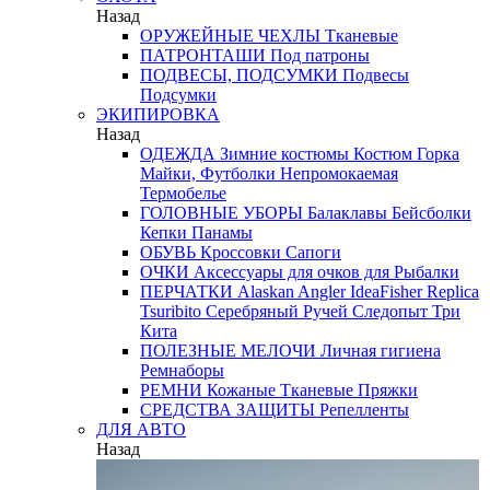
Назад
ОРУЖЕЙНЫЕ ЧЕХЛЫ
Тканевые
ПАТРОНТАШИ
Под патроны
ПОДВЕСЫ, ПОДСУМКИ
Подвесы
Подсумки
ЭКИПИРОВКА
Назад
ОДЕЖДА
Зимние костюмы
Костюм Горка
Майки, Футболки
Непромокаемая
Термобелье
ГОЛОВНЫЕ УБОРЫ
Балаклавы
Бейсболки
Кепки
Панамы
ОБУВЬ
Кроссовки
Сапоги
ОЧКИ
Аксессуары для очков
для Рыбалки
ПЕРЧАТКИ
Alaskan
Angler
IdeaFisher
Replica
Tsuribito
Серебряный Ручей
Следопыт
Три
Кита
ПОЛЕЗНЫЕ МЕЛОЧИ
Личная гигиена
Ремнаборы
РЕМНИ
Кожаные
Тканевые
Пряжки
СРЕДСТВА ЗАЩИТЫ
Репелленты
ДЛЯ АВТО
Назад