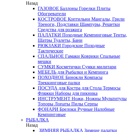
Назад
ГАЗОВОЕ
Баллоны
Горелки
Плиты
Обогреватели
КОСТРОВОЕ
Коптильни
Мангалы, Грили
Треноги, Подставки
Шампуры, Решетки
Средства для розжига
ПАЛАТКИ
Походные
Кемпинговые
Тенты,
Шатры
Туалеты, Бани
РЮКЗАКИ
Городские
Походные
Тактические
СПАЛЬНОЕ
Гамаки
Коврики
Спальные
мешки
СУМКИ
Косметички
Сумки милитари
МЕБЕЛЬ
для Рыбалки и Кемпинга
ПОХОДНОЕ
Бинокли
Компасы
Треккинговые палки
ПОСУДА
для Костра
для Стола
Термосы
Фляжки
Наборы для пикника
ИНСТРУМЕНТ
Ножи, Ножны
Мультитулы
Топоры
Лопаты
Пилы
Серпы
ФОНАРИ
Брелоки
Ручные
Налобные
Кемпинговые
РЫБАЛКА
Назад
ЗИМНЯЯ РЫБАЛКА
Зимние палатки