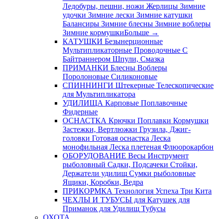
Ледобуры, пешни, ножи
Жерлицы
Зимние
удочки
Зимние лески
Зимние катушки
Балансиры
Зимние блесны
Зимние воблеры
Зимние кормушки
Больше
→
КАТУШКИ
Безынерционные
Мультипликаторные
Проводочные
С
Байтраннером
Шпули, Смазка
ПРИМАНКИ
Блесны
Воблеры
Поролоновые
Силиконовые
СПИННИНГИ
Штекерные
Телескопические
для Мультипликатора
УДИЛИЩА
Карповые
Поплавочные
Фидерные
ОСНАСТКА
Крючки
Поплавки
Кормушки
Застежки, Вертлюжки
Грузила, Джиг-
головки
Готовая оснастка
Леска
монофильная
Леска плетеная
Флюорокарбон
ОБОРУДОВАНИЕ
Весы
Инструмент
рыболовный
Садки, Подсачеки
Стойки,
Держатели удилищ
Сумки рыболовные
Ящики, Коробки, Ведра
ПРИКОРМКА
Технология Успеха
Три Кита
ЧЕХЛЫ И ТУБУСЫ
для Катушек
для
Приманок
для Удилищ
Тубусы
ОХОТА