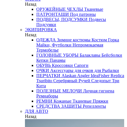
Назад
ОРУЖЕЙНЫЕ ЧЕХЛЫ
Тканевые
ПАТРОНТАШИ
Под патроны
ПОДВЕСЫ, ПОДСУМКИ
Подвесы
Подсумки
ЭКИПИРОВКА
Назад
ОДЕЖДА
Зимние костюмы
Костюм Горка
Майки, Футболки
Непромокаемая
Термобелье
ГОЛОВНЫЕ УБОРЫ
Балаклавы
Бейсболки
Кепки
Панамы
ОБУВЬ
Кроссовки
Сапоги
ОЧКИ
Аксессуары для очков
для Рыбалки
ПЕРЧАТКИ
Alaskan
Angler
IdeaFisher
Replica
Tsuribito
Серебряный Ручей
Следопыт
Три
Кита
ПОЛЕЗНЫЕ МЕЛОЧИ
Личная гигиена
Ремнаборы
РЕМНИ
Кожаные
Тканевые
Пряжки
СРЕДСТВА ЗАЩИТЫ
Репелленты
ДЛЯ АВТО
Назад