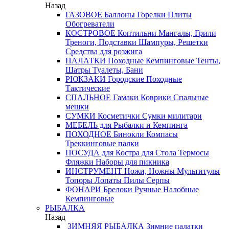
Назад
ГАЗОВОЕ
Баллоны
Горелки
Плиты
Обогреватели
КОСТРОВОЕ
Коптильни
Мангалы, Грили
Треноги, Подставки
Шампуры, Решетки
Средства для розжига
ПАЛАТКИ
Походные
Кемпинговые
Тенты,
Шатры
Туалеты, Бани
РЮКЗАКИ
Городские
Походные
Тактические
СПАЛЬНОЕ
Гамаки
Коврики
Спальные
мешки
СУМКИ
Косметички
Сумки милитари
МЕБЕЛЬ
для Рыбалки и Кемпинга
ПОХОДНОЕ
Бинокли
Компасы
Треккинговые палки
ПОСУДА
для Костра
для Стола
Термосы
Фляжки
Наборы для пикника
ИНСТРУМЕНТ
Ножи, Ножны
Мультитулы
Топоры
Лопаты
Пилы
Серпы
ФОНАРИ
Брелоки
Ручные
Налобные
Кемпинговые
РЫБАЛКА
Назад
ЗИМНЯЯ РЫБАЛКА
Зимние палатки