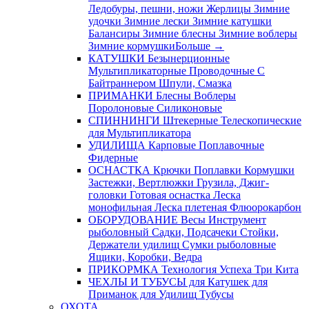
Ледобуры, пешни, ножи
Жерлицы
Зимние
удочки
Зимние лески
Зимние катушки
Балансиры
Зимние блесны
Зимние воблеры
Зимние кормушки
Больше
→
КАТУШКИ
Безынерционные
Мультипликаторные
Проводочные
С
Байтраннером
Шпули, Смазка
ПРИМАНКИ
Блесны
Воблеры
Поролоновые
Силиконовые
СПИННИНГИ
Штекерные
Телескопические
для Мультипликатора
УДИЛИЩА
Карповые
Поплавочные
Фидерные
ОСНАСТКА
Крючки
Поплавки
Кормушки
Застежки, Вертлюжки
Грузила, Джиг-
головки
Готовая оснастка
Леска
монофильная
Леска плетеная
Флюорокарбон
ОБОРУДОВАНИЕ
Весы
Инструмент
рыболовный
Садки, Подсачеки
Стойки,
Держатели удилищ
Сумки рыболовные
Ящики, Коробки, Ведра
ПРИКОРМКА
Технология Успеха
Три Кита
ЧЕХЛЫ И ТУБУСЫ
для Катушек
для
Приманок
для Удилищ
Тубусы
ОХОТА