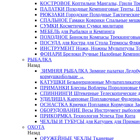
КОСТРОВОЕ
Коптильни
Мангалы, Грили
Тре
ПАЛАТКИ
Походные
Кемпинговые
Тенты, 
РЮКЗАКИ
Городские
Походные
Тактические
СПАЛЬНОЕ
Гамаки
Коврики
Спальные меш
СУМКИ
Косметички
Сумки милитари
МЕБЕЛЬ
для Рыбалки и Кемпинга
ПОХОДНОЕ
Бинокли
Компасы
Треккинговые
ПОСУДА
для Костра
для Стола
Термосы
Фля
ИНСТРУМЕНТ
Ножи, Ножны
Мультитулы
Т
ФОНАРИ
Брелоки
Ручные
Налобные
Кемпин
РЫБАЛКА
Назад
ЗИМНЯЯ РЫБАЛКА
Зимние палатки
Ледобу
кормушки
Больше
→
КАТУШКИ
Безынерционные
Мультипликато
ПРИМАНКИ
Блесны
Воблеры
Поролоновые
СПИННИНГИ
Штекерные
Телескопические
д
УДИЛИЩА
Карповые
Поплавочные
Фидерн
ОСНАСТКА
Крючки
Поплавки
Кормушки
За
ОБОРУДОВАНИЕ
Весы
Инструмент рыболо
ПРИКОРМКА
Технология Успеха
Три Кита
ЧЕХЛЫ И ТУБУСЫ
для Катушек
для Приман
ОХОТА
Назад
ОРУЖЕЙНЫЕ ЧЕХЛЫ
Тканевые