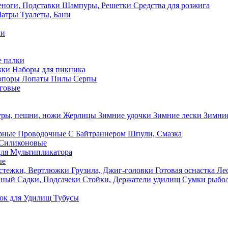
ноги, Подставки
Шампуры, Решетки
Средства для розжига
Шатры
Туалеты, Бани
ки
 палки
жки
Наборы для пикника
опоры
Лопаты
Пилы
Серпы
говые
ры, пешни, ножи
Жерлицы
Зимние удочки
Зимние лески
Зимние
рные
Проводочные
С Байтраннером
Шпули, Смазка
Силиконовые
ля Мультипликатора
ые
стежки, Вертлюжки
Грузила, Джиг-головки
Готовая оснастка
Лес
вный
Садки, Подсачеки
Стойки, Держатели удилищ
Сумки рыбо
ок
для Удилищ
Тубусы