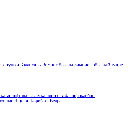
 катушки
Балансиры
Зимние блесны
Зимние воблеры
Зимние
ка монофильная
Леска плетеная
Флюорокарбон
ловные
Ящики, Коробки, Ведра