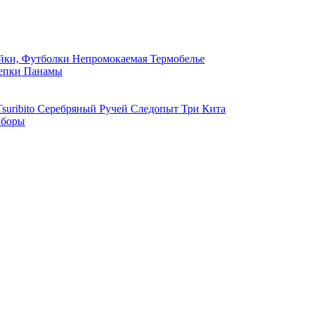
ки, Футболки
Непромокаемая
Термобелье
епки
Панамы
suribito
Серебряный Ручей
Следопыт
Три Кита
боры