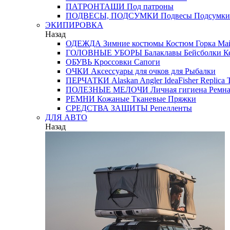
ПАТРОНТАШИ
Под патроны
ПОДВЕСЫ, ПОДСУМКИ
Подвесы
Подсумки
ЭКИПИРОВКА
Назад
ОДЕЖДА
Зимние костюмы
Костюм Горка
Май
ГОЛОВНЫЕ УБОРЫ
Балаклавы
Бейсболки
К
ОБУВЬ
Кроссовки
Сапоги
ОЧКИ
Аксессуары для очков
для Рыбалки
ПЕРЧАТКИ
Alaskan
Angler
IdeaFisher
Replica
T
ПОЛЕЗНЫЕ МЕЛОЧИ
Личная гигиена
Ремна
РЕМНИ
Кожаные
Тканевые
Пряжки
СРЕДСТВА ЗАЩИТЫ
Репелленты
ДЛЯ АВТО
Назад