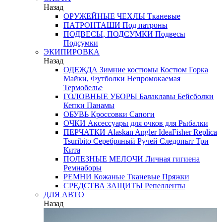
Назад
ОРУЖЕЙНЫЕ ЧЕХЛЫ
Тканевые
ПАТРОНТАШИ
Под патроны
ПОДВЕСЫ, ПОДСУМКИ
Подвесы
Подсумки
ЭКИПИРОВКА
Назад
ОДЕЖДА
Зимние костюмы
Костюм Горка
Майки, Футболки
Непромокаемая
Термобелье
ГОЛОВНЫЕ УБОРЫ
Балаклавы
Бейсболки
Кепки
Панамы
ОБУВЬ
Кроссовки
Сапоги
ОЧКИ
Аксессуары для очков
для Рыбалки
ПЕРЧАТКИ
Alaskan
Angler
IdeaFisher
Replica
Tsuribito
Серебряный Ручей
Следопыт
Три
Кита
ПОЛЕЗНЫЕ МЕЛОЧИ
Личная гигиена
Ремнаборы
РЕМНИ
Кожаные
Тканевые
Пряжки
СРЕДСТВА ЗАЩИТЫ
Репелленты
ДЛЯ АВТО
Назад