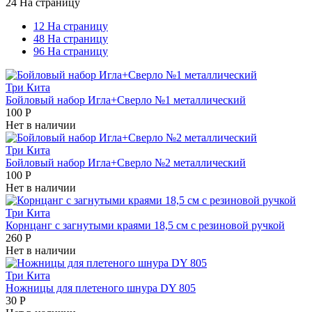
24 На страницу
12 На страницу
48 На страницу
96 На страницу
Три Кита
Бойловый набор Игла+Сверло №1 металлический
100
Р
Нет в наличии
Три Кита
Бойловый набор Игла+Сверло №2 металлический
100
Р
Нет в наличии
Три Кита
Корнцанг с загнутыми краями 18,5 см с резиновой ручкой
260
Р
Нет в наличии
Три Кита
Ножницы для плетеного шнура DY 805
30
Р