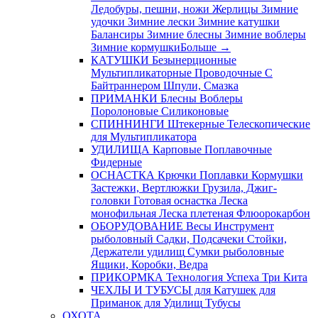
Ледобуры, пешни, ножи
Жерлицы
Зимние
удочки
Зимние лески
Зимние катушки
Балансиры
Зимние блесны
Зимние воблеры
Зимние кормушки
Больше
→
КАТУШКИ
Безынерционные
Мультипликаторные
Проводочные
С
Байтраннером
Шпули, Смазка
ПРИМАНКИ
Блесны
Воблеры
Поролоновые
Силиконовые
СПИННИНГИ
Штекерные
Телескопические
для Мультипликатора
УДИЛИЩА
Карповые
Поплавочные
Фидерные
ОСНАСТКА
Крючки
Поплавки
Кормушки
Застежки, Вертлюжки
Грузила, Джиг-
головки
Готовая оснастка
Леска
монофильная
Леска плетеная
Флюорокарбон
ОБОРУДОВАНИЕ
Весы
Инструмент
рыболовный
Садки, Подсачеки
Стойки,
Держатели удилищ
Сумки рыболовные
Ящики, Коробки, Ведра
ПРИКОРМКА
Технология Успеха
Три Кита
ЧЕХЛЫ И ТУБУСЫ
для Катушек
для
Приманок
для Удилищ
Тубусы
ОХОТА