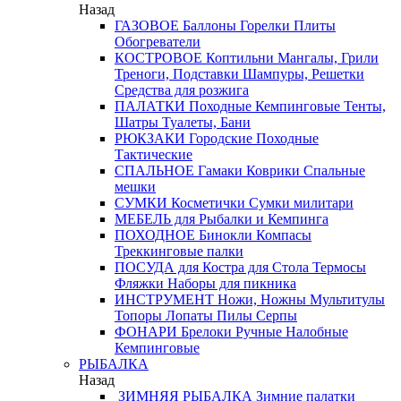
Назад
ГАЗОВОЕ
Баллоны
Горелки
Плиты
Обогреватели
КОСТРОВОЕ
Коптильни
Мангалы, Грили
Треноги, Подставки
Шампуры, Решетки
Средства для розжига
ПАЛАТКИ
Походные
Кемпинговые
Тенты,
Шатры
Туалеты, Бани
РЮКЗАКИ
Городские
Походные
Тактические
СПАЛЬНОЕ
Гамаки
Коврики
Спальные
мешки
СУМКИ
Косметички
Сумки милитари
МЕБЕЛЬ
для Рыбалки и Кемпинга
ПОХОДНОЕ
Бинокли
Компасы
Треккинговые палки
ПОСУДА
для Костра
для Стола
Термосы
Фляжки
Наборы для пикника
ИНСТРУМЕНТ
Ножи, Ножны
Мультитулы
Топоры
Лопаты
Пилы
Серпы
ФОНАРИ
Брелоки
Ручные
Налобные
Кемпинговые
РЫБАЛКА
Назад
ЗИМНЯЯ РЫБАЛКА
Зимние палатки