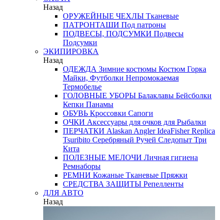
Назад
ОРУЖЕЙНЫЕ ЧЕХЛЫ
Тканевые
ПАТРОНТАШИ
Под патроны
ПОДВЕСЫ, ПОДСУМКИ
Подвесы
Подсумки
ЭКИПИРОВКА
Назад
ОДЕЖДА
Зимние костюмы
Костюм Горка
Майки, Футболки
Непромокаемая
Термобелье
ГОЛОВНЫЕ УБОРЫ
Балаклавы
Бейсболки
Кепки
Панамы
ОБУВЬ
Кроссовки
Сапоги
ОЧКИ
Аксессуары для очков
для Рыбалки
ПЕРЧАТКИ
Alaskan
Angler
IdeaFisher
Replica
Tsuribito
Серебряный Ручей
Следопыт
Три
Кита
ПОЛЕЗНЫЕ МЕЛОЧИ
Личная гигиена
Ремнаборы
РЕМНИ
Кожаные
Тканевые
Пряжки
СРЕДСТВА ЗАЩИТЫ
Репелленты
ДЛЯ АВТО
Назад