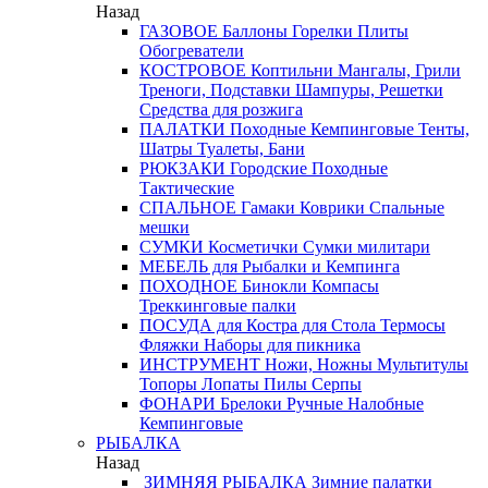
Назад
ГАЗОВОЕ
Баллоны
Горелки
Плиты
Обогреватели
КОСТРОВОЕ
Коптильни
Мангалы, Грили
Треноги, Подставки
Шампуры, Решетки
Средства для розжига
ПАЛАТКИ
Походные
Кемпинговые
Тенты,
Шатры
Туалеты, Бани
РЮКЗАКИ
Городские
Походные
Тактические
СПАЛЬНОЕ
Гамаки
Коврики
Спальные
мешки
СУМКИ
Косметички
Сумки милитари
МЕБЕЛЬ
для Рыбалки и Кемпинга
ПОХОДНОЕ
Бинокли
Компасы
Треккинговые палки
ПОСУДА
для Костра
для Стола
Термосы
Фляжки
Наборы для пикника
ИНСТРУМЕНТ
Ножи, Ножны
Мультитулы
Топоры
Лопаты
Пилы
Серпы
ФОНАРИ
Брелоки
Ручные
Налобные
Кемпинговые
РЫБАЛКА
Назад
ЗИМНЯЯ РЫБАЛКА
Зимние палатки