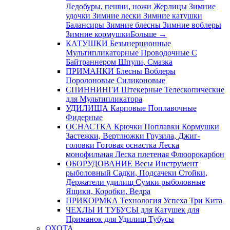
Ледобуры, пешни, ножи
Жерлицы
Зимние
удочки
Зимние лески
Зимние катушки
Балансиры
Зимние блесны
Зимние воблеры
Зимние кормушки
Больше
→
КАТУШКИ
Безынерционные
Мультипликаторные
Проводочные
С
Байтраннером
Шпули, Смазка
ПРИМАНКИ
Блесны
Воблеры
Поролоновые
Силиконовые
СПИННИНГИ
Штекерные
Телескопические
для Мультипликатора
УДИЛИЩА
Карповые
Поплавочные
Фидерные
ОСНАСТКА
Крючки
Поплавки
Кормушки
Застежки, Вертлюжки
Грузила, Джиг-
головки
Готовая оснастка
Леска
монофильная
Леска плетеная
Флюорокарбон
ОБОРУДОВАНИЕ
Весы
Инструмент
рыболовный
Садки, Подсачеки
Стойки,
Держатели удилищ
Сумки рыболовные
Ящики, Коробки, Ведра
ПРИКОРМКА
Технология Успеха
Три Кита
ЧЕХЛЫ И ТУБУСЫ
для Катушек
для
Приманок
для Удилищ
Тубусы
ОХОТА