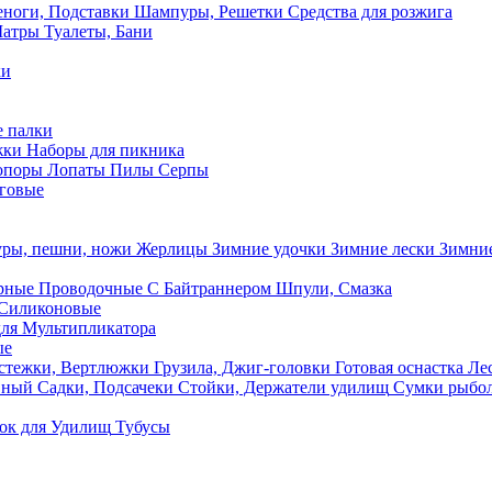
ноги, Подставки
Шампуры, Решетки
Средства для розжига
Шатры
Туалеты, Бани
ки
 палки
жки
Наборы для пикника
опоры
Лопаты
Пилы
Серпы
говые
ры, пешни, ножи
Жерлицы
Зимние удочки
Зимние лески
Зимние
рные
Проводочные
С Байтраннером
Шпули, Смазка
Силиконовые
ля Мультипликатора
ые
стежки, Вертлюжки
Грузила, Джиг-головки
Готовая оснастка
Лес
вный
Садки, Подсачеки
Стойки, Держатели удилищ
Сумки рыбо
ок
для Удилищ
Тубусы