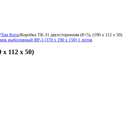
/
Три Кита
/
Коробка ТК-31 двухсторонняя (8+5), (190 х 112 х 50)
ик рыболовный ЯР-1 (370 х 190 х 150) 1 лоток
х 112 х 50)