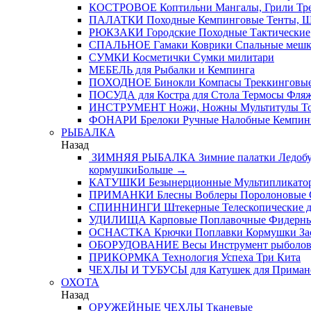
КОСТРОВОЕ
Коптильни
Мангалы, Грили
Тре
ПАЛАТКИ
Походные
Кемпинговые
Тенты, 
РЮКЗАКИ
Городские
Походные
Тактические
СПАЛЬНОЕ
Гамаки
Коврики
Спальные меш
СУМКИ
Косметички
Сумки милитари
МЕБЕЛЬ
для Рыбалки и Кемпинга
ПОХОДНОЕ
Бинокли
Компасы
Треккинговые
ПОСУДА
для Костра
для Стола
Термосы
Фля
ИНСТРУМЕНТ
Ножи, Ножны
Мультитулы
Т
ФОНАРИ
Брелоки
Ручные
Налобные
Кемпин
РЫБАЛКА
Назад
ЗИМНЯЯ РЫБАЛКА
Зимние палатки
Ледобу
кормушки
Больше
→
КАТУШКИ
Безынерционные
Мультипликато
ПРИМАНКИ
Блесны
Воблеры
Поролоновые
СПИННИНГИ
Штекерные
Телескопические
д
УДИЛИЩА
Карповые
Поплавочные
Фидерн
ОСНАСТКА
Крючки
Поплавки
Кормушки
За
ОБОРУДОВАНИЕ
Весы
Инструмент рыболо
ПРИКОРМКА
Технология Успеха
Три Кита
ЧЕХЛЫ И ТУБУСЫ
для Катушек
для Приман
ОХОТА
Назад
ОРУЖЕЙНЫЕ ЧЕХЛЫ
Тканевые