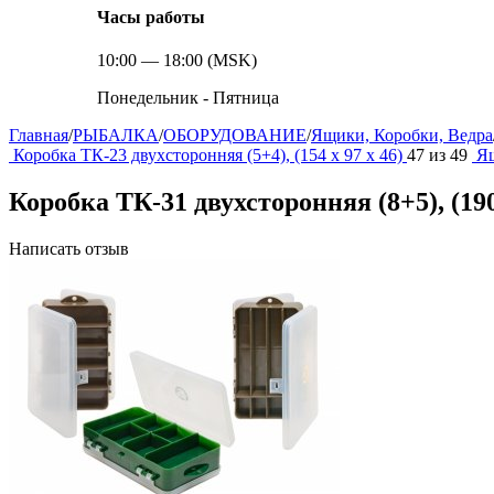
Часы работы
10:00 — 18:00 (MSK)
Понедельник - Пятница
Главная
/
РЫБАЛКА
/
ОБОРУДОВАНИЕ
/
Ящики, Коробки, Ведра
Коробка ТК-23 двухсторонняя (5+4), (154 х 97 х 46)
47
из
49
Ящ
Коробка ТК-31 двухсторонняя (8+5), (190 
Написать отзыв