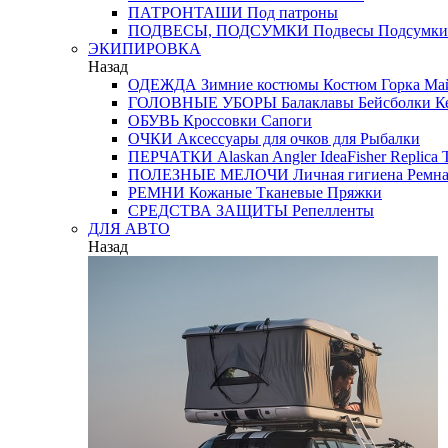
ПАТРОНТАШИ
Под патроны
ПОДВЕСЫ, ПОДСУМКИ
Подвесы
Подсумки
ЭКИПИРОВКА
Назад
ОДЕЖДА
Зимние костюмы
Костюм Горка
Май
ГОЛОВНЫЕ УБОРЫ
Балаклавы
Бейсболки
К
ОБУВЬ
Кроссовки
Сапоги
ОЧКИ
Аксессуары для очков
для Рыбалки
ПЕРЧАТКИ
Alaskan
Angler
IdeaFisher
Replica
T
ПОЛЕЗНЫЕ МЕЛОЧИ
Личная гигиена
Ремна
РЕМНИ
Кожаные
Тканевые
Пряжки
СРЕДСТВА ЗАЩИТЫ
Репелленты
ДЛЯ АВТО
Назад