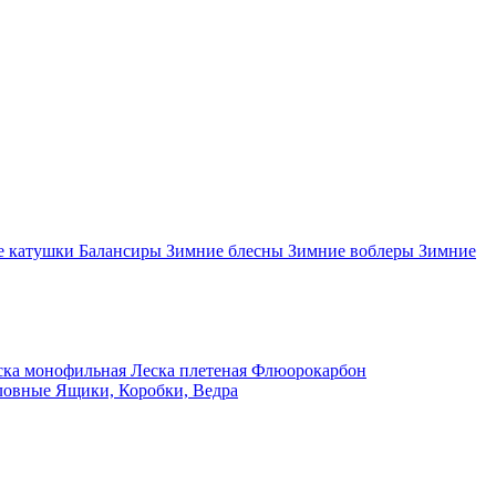
 катушки
Балансиры
Зимние блесны
Зимние воблеры
Зимние
ка монофильная
Леска плетеная
Флюорокарбон
ловные
Ящики, Коробки, Ведра