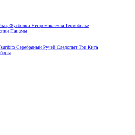
ки, Футболки
Непромокаемая
Термобелье
епки
Панамы
suribito
Серебряный Ручей
Следопыт
Три Кита
боры