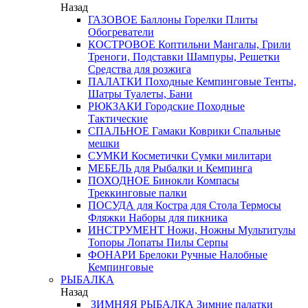
Назад
ГАЗОВОЕ
Баллоны
Горелки
Плиты
Обогреватели
КОСТРОВОЕ
Коптильни
Мангалы, Грили
Треноги, Подставки
Шампуры, Решетки
Средства для розжига
ПАЛАТКИ
Походные
Кемпинговые
Тенты,
Шатры
Туалеты, Бани
РЮКЗАКИ
Городские
Походные
Тактические
СПАЛЬНОЕ
Гамаки
Коврики
Спальные
мешки
СУМКИ
Косметички
Сумки милитари
МЕБЕЛЬ
для Рыбалки и Кемпинга
ПОХОДНОЕ
Бинокли
Компасы
Треккинговые палки
ПОСУДА
для Костра
для Стола
Термосы
Фляжки
Наборы для пикника
ИНСТРУМЕНТ
Ножи, Ножны
Мультитулы
Топоры
Лопаты
Пилы
Серпы
ФОНАРИ
Брелоки
Ручные
Налобные
Кемпинговые
РЫБАЛКА
Назад
ЗИМНЯЯ РЫБАЛКА
Зимние палатки