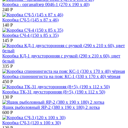
Коробка - органайзер 0046-1 (270 х 190 х 40)
240
Р
Коробка СЧ-5 (145 х 87 х 46)
140
Р
Коробка СЧ-4 (150 х 85 х 35)
145
Р
Коробка КД-1 двухсторонняя с ручкой (290 х 210 х 60), цвет
белый
335
Р
Коробка спиннингиста на пояс КС-1 (330 х 170 х 40) чёрная
450
Р
Коробка ТК-31 двухсторонняя (8+5), (190 х 112 х 50)
130
Р
Ящик рыболовный ЯР-2 (380 х 190 х 180) 2 лотка
600
Р
Коробка СЧ-3 (120 х 100 х 30)
120
Р