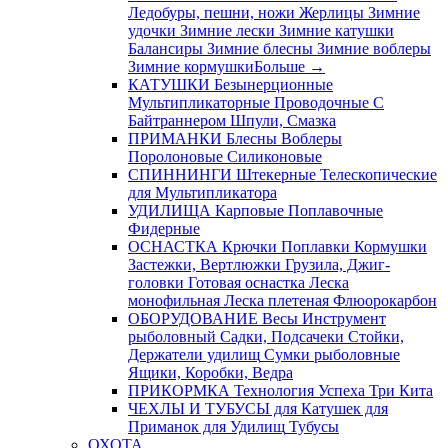
Ледобуры, пешни, ножи
Жерлицы
Зимние
удочки
Зимние лески
Зимние катушки
Балансиры
Зимние блесны
Зимние воблеры
Зимние кормушки
Больше
→
КАТУШКИ
Безынерционные
Мультипликаторные
Проводочные
С
Байтраннером
Шпули, Смазка
ПРИМАНКИ
Блесны
Воблеры
Поролоновые
Силиконовые
СПИННИНГИ
Штекерные
Телескопические
для Мультипликатора
УДИЛИЩА
Карповые
Поплавочные
Фидерные
ОСНАСТКА
Крючки
Поплавки
Кормушки
Застежки, Вертлюжки
Грузила, Джиг-
головки
Готовая оснастка
Леска
монофильная
Леска плетеная
Флюорокарбон
ОБОРУДОВАНИЕ
Весы
Инструмент
рыболовный
Садки, Подсачеки
Стойки,
Держатели удилищ
Сумки рыболовные
Ящики, Коробки, Ведра
ПРИКОРМКА
Технология Успеха
Три Кита
ЧЕХЛЫ И ТУБУСЫ
для Катушек
для
Приманок
для Удилищ
Тубусы
ОХОТА