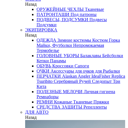
Назад
ОРУЖЕЙНЫЕ ЧЕХЛЫ
Тканевые
ПАТРОНТАШИ
Под патроны
ПОДВЕСЫ, ПОДСУМКИ
Подвесы
Подсумки
ЭКИПИРОВКА
Назад
ОДЕЖДА
Зимние костюмы
Костюм Горка
Майки, Футболки
Непромокаемая
Термобелье
ГОЛОВНЫЕ УБОРЫ
Балаклавы
Бейсболки
Кепки
Панамы
ОБУВЬ
Кроссовки
Сапоги
ОЧКИ
Аксессуары для очков
для Рыбалки
ПЕРЧАТКИ
Alaskan
Angler
IdeaFisher
Replica
Tsuribito
Серебряный Ручей
Следопыт
Три
Кита
ПОЛЕЗНЫЕ МЕЛОЧИ
Личная гигиена
Ремнаборы
РЕМНИ
Кожаные
Тканевые
Пряжки
СРЕДСТВА ЗАЩИТЫ
Репелленты
ДЛЯ АВТО
Назад