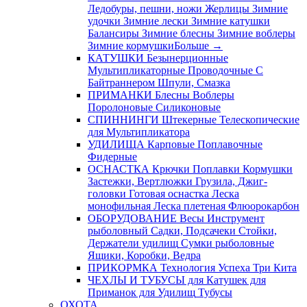
Ледобуры, пешни, ножи
Жерлицы
Зимние
удочки
Зимние лески
Зимние катушки
Балансиры
Зимние блесны
Зимние воблеры
Зимние кормушки
Больше
→
КАТУШКИ
Безынерционные
Мультипликаторные
Проводочные
С
Байтраннером
Шпули, Смазка
ПРИМАНКИ
Блесны
Воблеры
Поролоновые
Силиконовые
СПИННИНГИ
Штекерные
Телескопические
для Мультипликатора
УДИЛИЩА
Карповые
Поплавочные
Фидерные
ОСНАСТКА
Крючки
Поплавки
Кормушки
Застежки, Вертлюжки
Грузила, Джиг-
головки
Готовая оснастка
Леска
монофильная
Леска плетеная
Флюорокарбон
ОБОРУДОВАНИЕ
Весы
Инструмент
рыболовный
Садки, Подсачеки
Стойки,
Держатели удилищ
Сумки рыболовные
Ящики, Коробки, Ведра
ПРИКОРМКА
Технология Успеха
Три Кита
ЧЕХЛЫ И ТУБУСЫ
для Катушек
для
Приманок
для Удилищ
Тубусы
ОХОТА