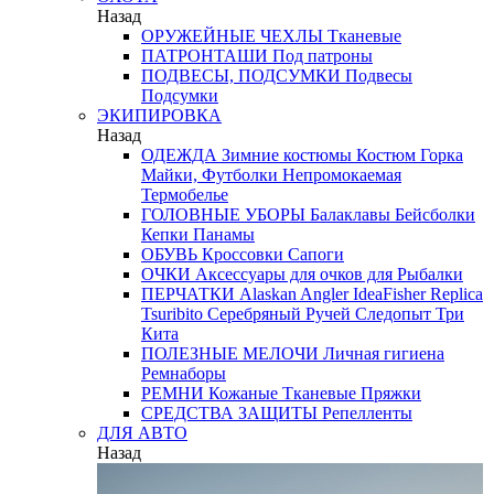
Назад
ОРУЖЕЙНЫЕ ЧЕХЛЫ
Тканевые
ПАТРОНТАШИ
Под патроны
ПОДВЕСЫ, ПОДСУМКИ
Подвесы
Подсумки
ЭКИПИРОВКА
Назад
ОДЕЖДА
Зимние костюмы
Костюм Горка
Майки, Футболки
Непромокаемая
Термобелье
ГОЛОВНЫЕ УБОРЫ
Балаклавы
Бейсболки
Кепки
Панамы
ОБУВЬ
Кроссовки
Сапоги
ОЧКИ
Аксессуары для очков
для Рыбалки
ПЕРЧАТКИ
Alaskan
Angler
IdeaFisher
Replica
Tsuribito
Серебряный Ручей
Следопыт
Три
Кита
ПОЛЕЗНЫЕ МЕЛОЧИ
Личная гигиена
Ремнаборы
РЕМНИ
Кожаные
Тканевые
Пряжки
СРЕДСТВА ЗАЩИТЫ
Репелленты
ДЛЯ АВТО
Назад