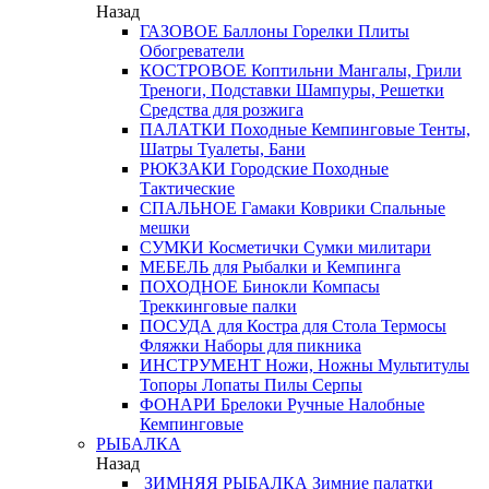
Назад
ГАЗОВОЕ
Баллоны
Горелки
Плиты
Обогреватели
КОСТРОВОЕ
Коптильни
Мангалы, Грили
Треноги, Подставки
Шампуры, Решетки
Средства для розжига
ПАЛАТКИ
Походные
Кемпинговые
Тенты,
Шатры
Туалеты, Бани
РЮКЗАКИ
Городские
Походные
Тактические
СПАЛЬНОЕ
Гамаки
Коврики
Спальные
мешки
СУМКИ
Косметички
Сумки милитари
МЕБЕЛЬ
для Рыбалки и Кемпинга
ПОХОДНОЕ
Бинокли
Компасы
Треккинговые палки
ПОСУДА
для Костра
для Стола
Термосы
Фляжки
Наборы для пикника
ИНСТРУМЕНТ
Ножи, Ножны
Мультитулы
Топоры
Лопаты
Пилы
Серпы
ФОНАРИ
Брелоки
Ручные
Налобные
Кемпинговые
РЫБАЛКА
Назад
ЗИМНЯЯ РЫБАЛКА
Зимние палатки