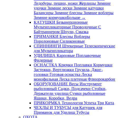
Ледобуры, пешни, ножи
Жерлицы
Зимние
удочки
Зимние лески
Зимние катушки
Балансиры
Зимние блесны
Зимние воблеры
Зимние кормушки
Больше
→
КАТУШКИ
Безынерционные
Мультипликаторные
Проводочные
С
Байтраннером
Шпули, Смазка
ПРИМАНКИ
Блесны
Воблеры
Поролоновые
Силиконовые
СПИННИНГИ
Штекерные
Телескопические
для Мультипликатора
УДИЛИЩА
Карповые
Поплавочные
Фидерные
ОСНАСТКА
Крючки
Поплавки
Кормушки
Застежки, Вертлюжки
Грузила, Джиг-
головки
Готовая оснастка
Леска
монофильная
Леска плетеная
Флюорокарбон
ОБОРУДОВАНИЕ
Весы
Инструмент
рыболовный
Садки, Подсачеки
Стойки,
Держатели удилищ
Сумки рыболовные
Ящики, Коробки, Ведра
ПРИКОРМКА
Технология Успеха
Три Кита
ЧЕХЛЫ И ТУБУСЫ
для Катушек
для
Приманок
для Удилищ
Тубусы
ОХОТА