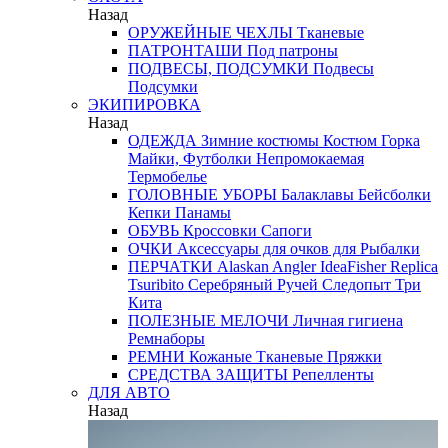
Назад
ОРУЖЕЙНЫЕ ЧЕХЛЫ
Тканевые
ПАТРОНТАШИ
Под патроны
ПОДВЕСЫ, ПОДСУМКИ
Подвесы
Подсумки
ЭКИПИРОВКА
Назад
ОДЕЖДА
Зимние костюмы
Костюм Горка
Майки, Футболки
Непромокаемая
Термобелье
ГОЛОВНЫЕ УБОРЫ
Балаклавы
Бейсболки
Кепки
Панамы
ОБУВЬ
Кроссовки
Сапоги
ОЧКИ
Аксессуары для очков
для Рыбалки
ПЕРЧАТКИ
Alaskan
Angler
IdeaFisher
Replica
Tsuribito
Серебряный Ручей
Следопыт
Три
Кита
ПОЛЕЗНЫЕ МЕЛОЧИ
Личная гигиена
Ремнаборы
РЕМНИ
Кожаные
Тканевые
Пряжки
СРЕДСТВА ЗАЩИТЫ
Репелленты
ДЛЯ АВТО
Назад