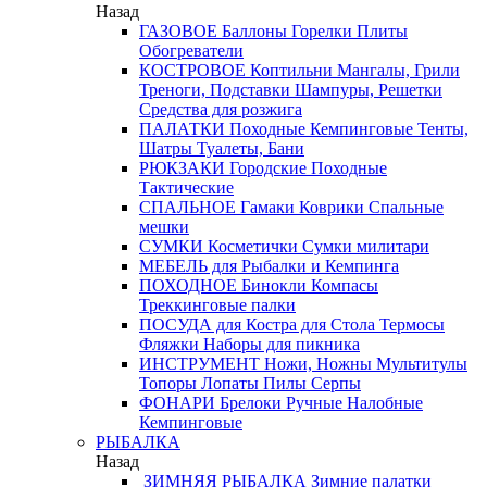
Назад
ГАЗОВОЕ
Баллоны
Горелки
Плиты
Обогреватели
КОСТРОВОЕ
Коптильни
Мангалы, Грили
Треноги, Подставки
Шампуры, Решетки
Средства для розжига
ПАЛАТКИ
Походные
Кемпинговые
Тенты,
Шатры
Туалеты, Бани
РЮКЗАКИ
Городские
Походные
Тактические
СПАЛЬНОЕ
Гамаки
Коврики
Спальные
мешки
СУМКИ
Косметички
Сумки милитари
МЕБЕЛЬ
для Рыбалки и Кемпинга
ПОХОДНОЕ
Бинокли
Компасы
Треккинговые палки
ПОСУДА
для Костра
для Стола
Термосы
Фляжки
Наборы для пикника
ИНСТРУМЕНТ
Ножи, Ножны
Мультитулы
Топоры
Лопаты
Пилы
Серпы
ФОНАРИ
Брелоки
Ручные
Налобные
Кемпинговые
РЫБАЛКА
Назад
ЗИМНЯЯ РЫБАЛКА
Зимние палатки