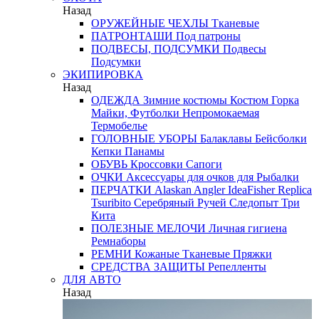
Назад
ОРУЖЕЙНЫЕ ЧЕХЛЫ
Тканевые
ПАТРОНТАШИ
Под патроны
ПОДВЕСЫ, ПОДСУМКИ
Подвесы
Подсумки
ЭКИПИРОВКА
Назад
ОДЕЖДА
Зимние костюмы
Костюм Горка
Майки, Футболки
Непромокаемая
Термобелье
ГОЛОВНЫЕ УБОРЫ
Балаклавы
Бейсболки
Кепки
Панамы
ОБУВЬ
Кроссовки
Сапоги
ОЧКИ
Аксессуары для очков
для Рыбалки
ПЕРЧАТКИ
Alaskan
Angler
IdeaFisher
Replica
Tsuribito
Серебряный Ручей
Следопыт
Три
Кита
ПОЛЕЗНЫЕ МЕЛОЧИ
Личная гигиена
Ремнаборы
РЕМНИ
Кожаные
Тканевые
Пряжки
СРЕДСТВА ЗАЩИТЫ
Репелленты
ДЛЯ АВТО
Назад