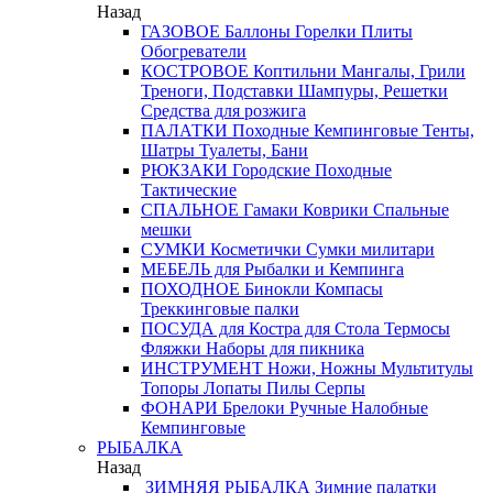
Назад
ГАЗОВОЕ
Баллоны
Горелки
Плиты
Обогреватели
КОСТРОВОЕ
Коптильни
Мангалы, Грили
Треноги, Подставки
Шампуры, Решетки
Средства для розжига
ПАЛАТКИ
Походные
Кемпинговые
Тенты,
Шатры
Туалеты, Бани
РЮКЗАКИ
Городские
Походные
Тактические
СПАЛЬНОЕ
Гамаки
Коврики
Спальные
мешки
СУМКИ
Косметички
Сумки милитари
МЕБЕЛЬ
для Рыбалки и Кемпинга
ПОХОДНОЕ
Бинокли
Компасы
Треккинговые палки
ПОСУДА
для Костра
для Стола
Термосы
Фляжки
Наборы для пикника
ИНСТРУМЕНТ
Ножи, Ножны
Мультитулы
Топоры
Лопаты
Пилы
Серпы
ФОНАРИ
Брелоки
Ручные
Налобные
Кемпинговые
РЫБАЛКА
Назад
ЗИМНЯЯ РЫБАЛКА
Зимние палатки