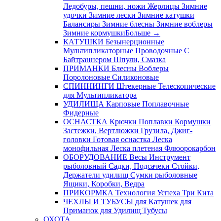
Ледобуры, пешни, ножи
Жерлицы
Зимние
удочки
Зимние лески
Зимние катушки
Балансиры
Зимние блесны
Зимние воблеры
Зимние кормушки
Больше
→
КАТУШКИ
Безынерционные
Мультипликаторные
Проводочные
С
Байтраннером
Шпули, Смазка
ПРИМАНКИ
Блесны
Воблеры
Поролоновые
Силиконовые
СПИННИНГИ
Штекерные
Телескопические
для Мультипликатора
УДИЛИЩА
Карповые
Поплавочные
Фидерные
ОСНАСТКА
Крючки
Поплавки
Кормушки
Застежки, Вертлюжки
Грузила, Джиг-
головки
Готовая оснастка
Леска
монофильная
Леска плетеная
Флюорокарбон
ОБОРУДОВАНИЕ
Весы
Инструмент
рыболовный
Садки, Подсачеки
Стойки,
Держатели удилищ
Сумки рыболовные
Ящики, Коробки, Ведра
ПРИКОРМКА
Технология Успеха
Три Кита
ЧЕХЛЫ И ТУБУСЫ
для Катушек
для
Приманок
для Удилищ
Тубусы
ОХОТА