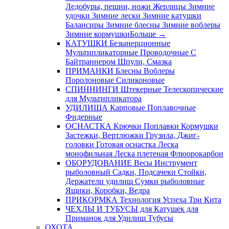
Ледобуры, пешни, ножи
Жерлицы
Зимние
удочки
Зимние лески
Зимние катушки
Балансиры
Зимние блесны
Зимние воблеры
Зимние кормушки
Больше
→
КАТУШКИ
Безынерционные
Мультипликаторные
Проводочные
С
Байтраннером
Шпули, Смазка
ПРИМАНКИ
Блесны
Воблеры
Поролоновые
Силиконовые
СПИННИНГИ
Штекерные
Телескопические
для Мультипликатора
УДИЛИЩА
Карповые
Поплавочные
Фидерные
ОСНАСТКА
Крючки
Поплавки
Кормушки
Застежки, Вертлюжки
Грузила, Джиг-
головки
Готовая оснастка
Леска
монофильная
Леска плетеная
Флюорокарбон
ОБОРУДОВАНИЕ
Весы
Инструмент
рыболовный
Садки, Подсачеки
Стойки,
Держатели удилищ
Сумки рыболовные
Ящики, Коробки, Ведра
ПРИКОРМКА
Технология Успеха
Три Кита
ЧЕХЛЫ И ТУБУСЫ
для Катушек
для
Приманок
для Удилищ
Тубусы
ОХОТА