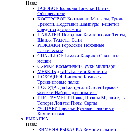
Назад
ГАЗОВОЕ
Баллоны
Горелки
Плиты
Обогреватели
КОСТРОВОЕ
Коптильни
Мангалы, Грили
Треноги, Подставки
Шампуры, Решетки
Средства для розжига
ПАЛАТКИ
Походные
Кемпинговые
Тенты,
Шатры
Туалеты, Бани
РЮКЗАКИ
Городские
Походные
Тактические
СПАЛЬНОЕ
Гамаки
Коврики
Спальные
мешки
СУМКИ
Косметички
Сумки милитари
МЕБЕЛЬ
для Рыбалки и Кемпинга
ПОХОДНОЕ
Бинокли
Компасы
Треккинговые палки
ПОСУДА
для Костра
для Стола
Термосы
Фляжки
Наборы для пикника
ИНСТРУМЕНТ
Ножи, Ножны
Мультитулы
Топоры
Лопаты
Пилы
Серпы
ФОНАРИ
Брелоки
Ручные
Налобные
Кемпинговые
РЫБАЛКА
Назад
ЗИМНЯЯ РЫБАЛКА
Зимние палатки