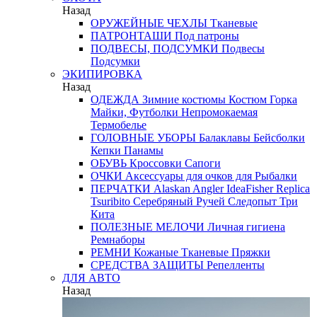
Назад
ОРУЖЕЙНЫЕ ЧЕХЛЫ
Тканевые
ПАТРОНТАШИ
Под патроны
ПОДВЕСЫ, ПОДСУМКИ
Подвесы
Подсумки
ЭКИПИРОВКА
Назад
ОДЕЖДА
Зимние костюмы
Костюм Горка
Майки, Футболки
Непромокаемая
Термобелье
ГОЛОВНЫЕ УБОРЫ
Балаклавы
Бейсболки
Кепки
Панамы
ОБУВЬ
Кроссовки
Сапоги
ОЧКИ
Аксессуары для очков
для Рыбалки
ПЕРЧАТКИ
Alaskan
Angler
IdeaFisher
Replica
Tsuribito
Серебряный Ручей
Следопыт
Три
Кита
ПОЛЕЗНЫЕ МЕЛОЧИ
Личная гигиена
Ремнаборы
РЕМНИ
Кожаные
Тканевые
Пряжки
СРЕДСТВА ЗАЩИТЫ
Репелленты
ДЛЯ АВТО
Назад