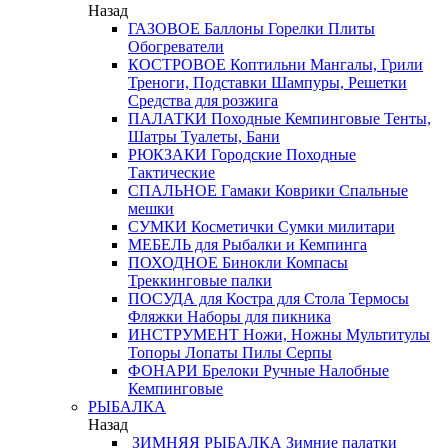
Назад
ГАЗОВОЕ
Баллоны
Горелки
Плиты
Обогреватели
КОСТРОВОЕ
Коптильни
Мангалы, Грили
Треноги, Подставки
Шампуры, Решетки
Средства для розжига
ПАЛАТКИ
Походные
Кемпинговые
Тенты,
Шатры
Туалеты, Бани
РЮКЗАКИ
Городские
Походные
Тактические
СПАЛЬНОЕ
Гамаки
Коврики
Спальные
мешки
СУМКИ
Косметички
Сумки милитари
МЕБЕЛЬ
для Рыбалки и Кемпинга
ПОХОДНОЕ
Бинокли
Компасы
Треккинговые палки
ПОСУДА
для Костра
для Стола
Термосы
Фляжки
Наборы для пикника
ИНСТРУМЕНТ
Ножи, Ножны
Мультитулы
Топоры
Лопаты
Пилы
Серпы
ФОНАРИ
Брелоки
Ручные
Налобные
Кемпинговые
РЫБАЛКА
Назад
ЗИМНЯЯ РЫБАЛКА
Зимние палатки