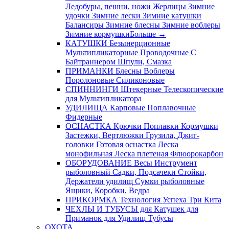
Ледобуры, пешни, ножи
Жерлицы
Зимние
удочки
Зимние лески
Зимние катушки
Балансиры
Зимние блесны
Зимние воблеры
Зимние кормушки
Больше
→
КАТУШКИ
Безынерционные
Мультипликаторные
Проводочные
С
Байтраннером
Шпули, Смазка
ПРИМАНКИ
Блесны
Воблеры
Поролоновые
Силиконовые
СПИННИНГИ
Штекерные
Телескопические
для Мультипликатора
УДИЛИЩА
Карповые
Поплавочные
Фидерные
ОСНАСТКА
Крючки
Поплавки
Кормушки
Застежки, Вертлюжки
Грузила, Джиг-
головки
Готовая оснастка
Леска
монофильная
Леска плетеная
Флюорокарбон
ОБОРУДОВАНИЕ
Весы
Инструмент
рыболовный
Садки, Подсачеки
Стойки,
Держатели удилищ
Сумки рыболовные
Ящики, Коробки, Ведра
ПРИКОРМКА
Технология Успеха
Три Кита
ЧЕХЛЫ И ТУБУСЫ
для Катушек
для
Приманок
для Удилищ
Тубусы
ОХОТА