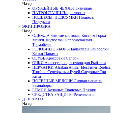
Назад
ОРУЖЕЙНЫЕ ЧЕХЛЫ
Тканевые
ПАТРОНТАШИ
Под патроны
ПОДВЕСЫ, ПОДСУМКИ
Подвесы
Подсумки
ЭКИПИРОВКА
Назад
ОДЕЖДА
Зимние костюмы
Костюм Горка
Майки, Футболки
Непромокаемая
Термобелье
ГОЛОВНЫЕ УБОРЫ
Балаклавы
Бейсболки
Кепки
Панамы
ОБУВЬ
Кроссовки
Сапоги
ОЧКИ
Аксессуары для очков
для Рыбалки
ПЕРЧАТКИ
Alaskan
Angler
IdeaFisher
Replica
Tsuribito
Серебряный Ручей
Следопыт
Три
Кита
ПОЛЕЗНЫЕ МЕЛОЧИ
Личная гигиена
Ремнаборы
РЕМНИ
Кожаные
Тканевые
Пряжки
СРЕДСТВА ЗАЩИТЫ
Репелленты
ДЛЯ АВТО
Назад